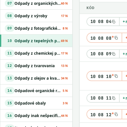
Odpady z organických chemických procesov
07
60 N
KÓD
Odpady z výroby
08
17 N
10 08 04
+ 
Odpady z fotografického priemyslu
09
8 N
*
10 08 08
Odpady z tepelných procesov
10
69 N
Odpady z chemickej povrchovej úpravy kovov a nanášania kovov a iných materiálov; odpady z hydrometalurgie neželezných kovov
11
10 08 09
17 N
+ 
Odpady z tvarovania
12
13 N
*
10 08 10
Odpady z olejov a kvapalných palív okrem jedlých olejov a odpadov uvedených v skupinách 05 a 12
13
34 N
Odpadové organické rozpúšťadlá
14
5 N
10 08 11
+ 
Odpadové obaly
15
3 N
*
10 08 12
Odpady inak nešpecifikované v tomto katalógu
16
44 N