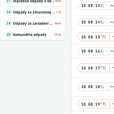
Stavebné odpady a odpady z demolácií vrátane výkopovej zeminy z kontaminovaných miest
17
16 N
10 08 13
+ 
Odpady zo zdravotnej alebo veterinárnej starostlivosti alebo s nimi súvisiaceho výskumu okrem kuchynských a reštauračných odpadov
18
7 N
10 08 14
+ 
Odpady zo zariadení na úpravu odpadu
19
40 N
Komunálne odpady
20
15 N
*
10 08 15
10 08 16
+ 
*
10 08 17
10 08 18
+ 
*
10 08 19