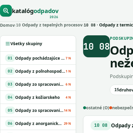
katalóg
odpadov
2026
Odpady z tepelných procesov
· Odpady z termic
Domov
›
›
10
10 08
PODSKUPINA
10 08
Všetky skupiny
Odp
než
Odpady pochádzajúce z geologického prieskumu
01
7 N
Odpady z poľnohospodárstva
02
1 N
Podskupin
Odpady zo spracovania dreva a z výroby papiera
03
6 N
15
druho
Odpady z kožiarskeho
04
4 N
ostatné (O)
nebezpečn
Odpady zo spracovania ropy
05
14 N
Odpady z anorganických chemických procesov
06
29 N
Odpady z
10 08