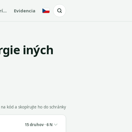
rí…
Evidencia
Česky
gie iných
e na kód a skopírujte ho do schránky
15 druhov · 6 N