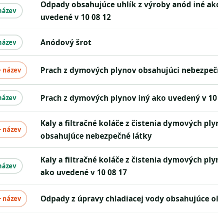
odpady obsahujúce uhlík z výroby anód iné ako
název
uvedené v 10 08 12
anódový šrot
název
prach z dymových plynov obsahujúci nebezpeč
+ název
prach z dymových plynov iný ako uvedený v 10
název
kaly a filtračné koláče z čistenia dymových plynov
+ název
obsahujúce nebezpečné látky
kaly a filtračné koláče z čistenia dymových plynov iné
název
ako uvedené v 10 08 17
odpady z úpravy chladiacej vody obsahujúce ol
+ název