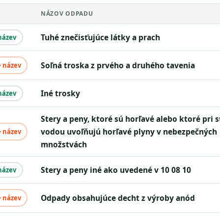
NÁZOV ODPADU
tuhé znečisťujúce látky a prach
název
soľná troska z prvého a druhého tavenia
+ název
iné trosky
název
stery a peny, ktoré sú horľavé alebo ktoré pri styku s
vodou uvoľňujú horľavé plyny v nebezpečných
+ název
množstvách
stery a peny iné ako uvedené v 10 08 10
název
odpady obsahujúce decht z výroby anód
+ název