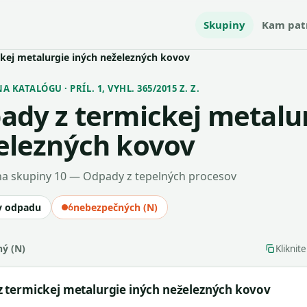
Skupiny
Kam pat
kej metalurgie iných neželezných kovov
 KATALÓGU · PRÍL. 1, VYHL. 365/2015 Z. Z.
ady z termickej metalur
elezných kovov
a skupiny 10 — Odpady z tepelných procesov
v odpadu
6
nebezpečných (N)
ý (N)
Kliknit
 termickej metalurgie iných neželezných kovov