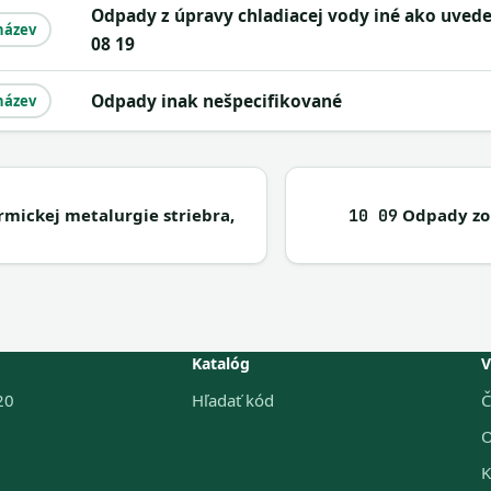
odpady z úpravy chladiacej vody iné ako uvedené v 10
název
08 19
odpady inak nešpecifikované
název
mickej metalurgie striebra,
Odpady zo 
10 09
Katalóg
V
20
Hľadať kód
Č
O
K