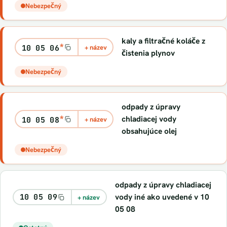
Nebezpečný
kaly a filtračné koláče z
*
10 05 06
+ název
čistenia plynov
Nebezpečný
odpady z úpravy
*
chladiacej vody
10 05 08
+ název
obsahujúce olej
Nebezpečný
odpady z úpravy chladiacej
vody iné ako uvedené v 10
10 05 09
+ název
05 08