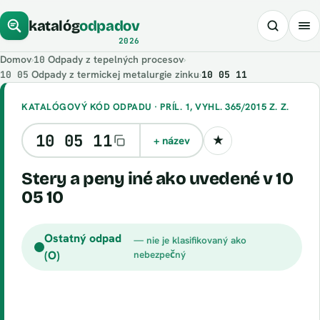
katalóg
odpadov
2026
Domov
›
Odpady z tepelných procesov
›
10
Odpady z termickej metalurgie zinku
›
10 05 11
10 05
KATALÓGOVÝ KÓD ODPADU · PRÍL. 1, VYHL. 365/2015 Z. Z.
10 05 11
+ název
★
Uložiť kód
stery a peny iné ako uvedené v 10
05 10
Ostatný odpad
— nie je klasifikovaný ako
(O)
nebezpečný