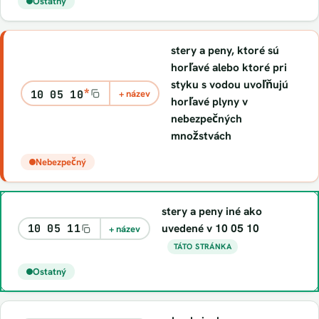
Ostatný
stery a peny, ktoré sú
horľavé alebo ktoré pri
styku s vodou uvoľňujú
*
10 05 10
+ název
horľavé plyny v
nebezpečných
množstvách
Nebezpečný
stery a peny iné ako
uvedené v 10 05 10
10 05 11
+ název
TÁTO STRÁNKA
Ostatný