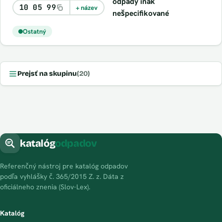
odpady inak
10 05 99
+ název
nešpecifikované
Ostatný
Prejsť na skupinu
(20)
katalóg
odpadov
Referenčný nástroj pre katalóg odpadov
podľa vyhlášky č. 365/2015 Z. z. Dáta z
oficiálneho znenia (Slov-Lex).
Katalóg