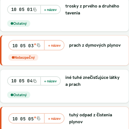
trosky z prvého a druhého
10 05 01
+ název
tavenia
Ostatný
*
prach z dymových plynov
10 05 03
+ název
Nebezpečný
iné tuhé znečisťujúce látky
10 05 04
+ název
a prach
Ostatný
tuhý odpad z čistenia
*
10 05 05
+ název
plynov