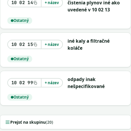
čistenia plynov iné ako
10 02 14
+ název
uvedené v 10 02 13
Ostatný
iné kaly a filtračné
10 02 15
+ název
koláče
Ostatný
odpady inak
10 02 99
+ název
nešpecifikované
Ostatný
Prejsť na skupinu
(20)