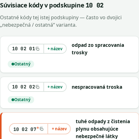
Súvisiace kódy v podskupine
10 02
Ostatné kódy tej istej podskupiny — často vo dvojici
„nebezpečná / ostatná“ varianta.
odpad zo spracovania
10 02 01
+ název
trosky
Ostatný
nespracovaná troska
10 02 02
+ název
Ostatný
tuhé odpady z čistenia
*
plynu obsahujúce
+ název
10 02 07
nebezpečné látky