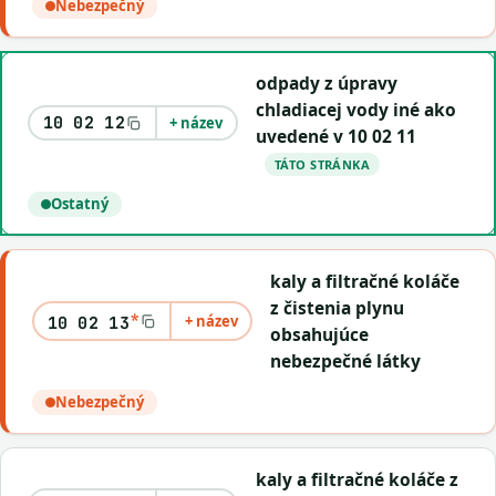
Nebezpečný
odpady z úpravy
chladiacej vody iné ako
10 02 12
+ název
uvedené v 10 02 11
TÁTO STRÁNKA
Ostatný
kaly a filtračné koláče
z čistenia plynu
*
+ název
10 02 13
obsahujúce
nebezpečné látky
Nebezpečný
kaly a filtračné koláče z