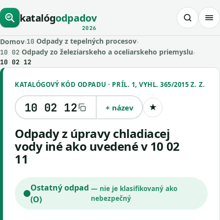
katalóg
odpadov
2026
Odpady z tepelných procesov
Domov
›
›
10
Odpady zo železiarskeho a oceliarskeho priemyslu
›
10 02
10 02 12
KATALÓGOVÝ KÓD ODPADU · PRÍL. 1, VYHL. 365/2015 Z. Z.
10 02 12
+ název
★
Uložiť kód
odpady z úpravy chladiacej
vody iné ako uvedené v 10 02
11
Ostatný odpad
— nie je klasifikovaný ako
(O)
nebezpečný