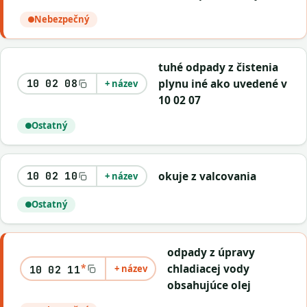
Nebezpečný
tuhé odpady z čistenia
plynu iné ako uvedené v
10 02 08
+ název
10 02 07
Ostatný
okuje z valcovania
10 02 10
+ název
Ostatný
odpady z úpravy
*
chladiacej vody
+ název
10 02 11
obsahujúce olej