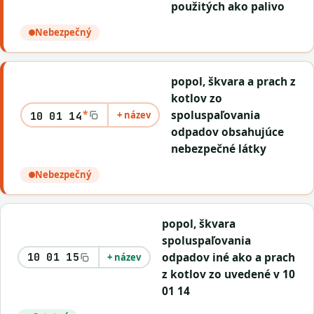
použitých ako palivo
Nebezpečný
popol, škvara a prach z
kotlov zo
*
spoluspaľovania
+ název
10 01 14
odpadov obsahujúce
nebezpečné látky
Nebezpečný
popol, škvara
spoluspaľovania
odpadov iné ako a prach
10 01 15
+ název
z kotlov zo uvedené v 10
01 14