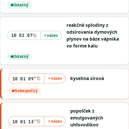
Ostatný
reakčné splodiny z
odsírovania dymových
10 01 07
+ název
plynov na báze vápnika
vo forme kalu
Ostatný
*
kyselina sírová
+ název
10 01 09
Nebezpečný
popolček z
emulgovaných
*
+ název
10 01 13
uhľovodíkov