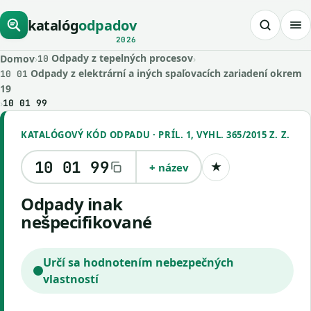
katalóg
odpadov
2026
Odpady z tepelných procesov
Domov
›
›
10
Odpady z elektrární a iných spaľovacích zariadení okrem
10 01
19
›
10 01 99
KATALÓGOVÝ KÓD ODPADU · PRÍL. 1, VYHL. 365/2015 Z. Z.
10 01 99
+ název
★
Uložiť kód
odpady inak
nešpecifikované
Určí sa hodnotením nebezpečných
vlastností