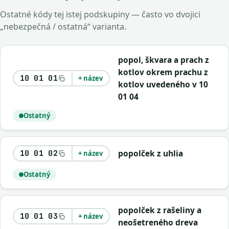
Ostatné kódy tej istej podskupiny — často vo dvojici
„nebezpečná / ostatná“ varianta.
popol, škvara a prach z
kotlov okrem prachu z
10 01 01
+ název
kotlov uvedeného v 10
01 04
Ostatný
popolček z uhlia
10 01 02
+ název
Ostatný
popolček z rašeliny a
10 01 03
+ název
neošetreného dreva