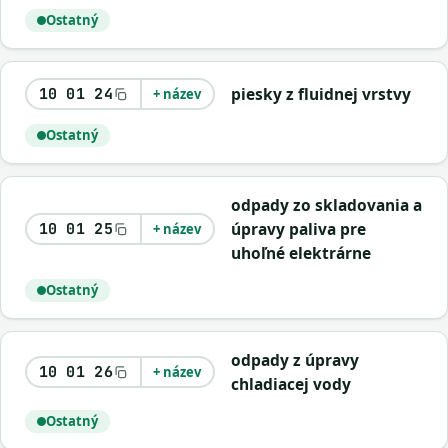
Ostatný
piesky z fluidnej vrstvy
10 01 24
+ název
Ostatný
odpady zo skladovania a
úpravy paliva pre
10 01 25
+ název
uhoľné elektrárne
Ostatný
odpady z úpravy
10 01 26
+ název
chladiacej vody
Ostatný