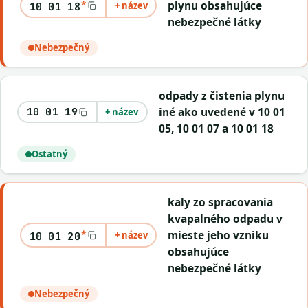
*
plynu obsahujúce
+ název
10 01 18
nebezpečné látky
Nebezpečný
odpady z čistenia plynu
iné ako uvedené v 10 01
10 01 19
+ název
05, 10 01 07 a 10 01 18
Ostatný
kaly zo spracovania
kvapalného odpadu v
*
mieste jeho vzniku
+ název
10 01 20
obsahujúce
nebezpečné látky
Nebezpečný