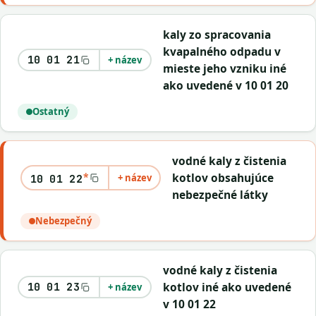
kaly zo spracovania
kvapalného odpadu v
10 01 21
+ název
mieste jeho vzniku iné
ako uvedené v 10 01 20
Ostatný
vodné kaly z čistenia
*
kotlov obsahujúce
+ název
10 01 22
nebezpečné látky
Nebezpečný
vodné kaly z čistenia
kotlov iné ako uvedené
10 01 23
+ název
v 10 01 22