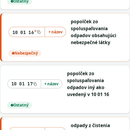
Ostatný
popolček zo
spoluspaľovania
*
+ název
10 01 16
odpadov obsahujúci
nebezpečné látky
Nebezpečný
popolček zo
spoluspaľovania
10 01 17
+ název
odpadov iný ako
uvedený v 10 01 16
Ostatný
odpady z čistenia