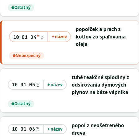
Ostatný
popolček a prach z
*
kotlov zo spaľovania
+ název
10 01 04
oleja
Nebezpečný
tuhé reakčné splodiny z
odsírovania dymových
10 01 05
+ název
plynov na báze vápnika
Ostatný
popol z neošetreného
10 01 06
+ název
dreva