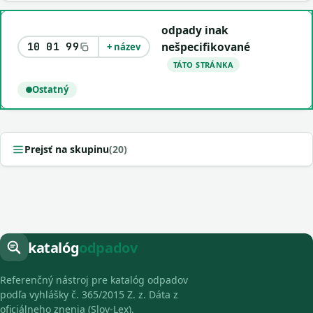
odpady inak
nešpecifikované
10 01 99
+ název
TÁTO STRÁNKA
Ostatný
Prejsť na skupinu
(20)
katalóg
odpadov
Referenčný nástroj pre katalóg odpadov
podľa vyhlášky č. 365/2015 Z. z. Dáta z
oficiálneho znenia (Slov-Lex).