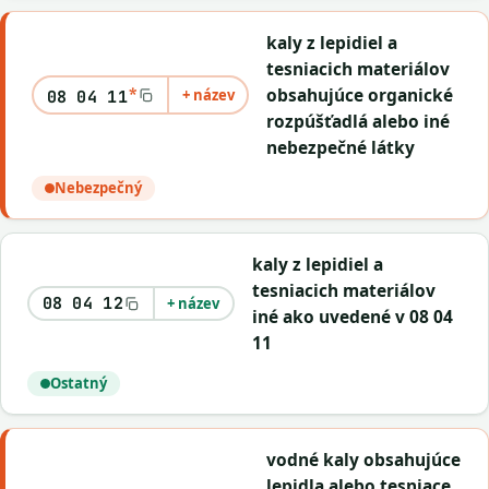
kaly z lepidiel a
tesniacich materiálov
*
obsahujúce organické
+ název
08 04 11
rozpúšťadlá alebo iné
nebezpečné látky
Nebezpečný
kaly z lepidiel a
tesniacich materiálov
08 04 12
+ název
iné ako uvedené v 08 04
11
Ostatný
vodné kaly obsahujúce
lepidla alebo tesniace