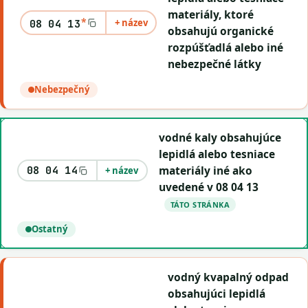
materiály, ktoré
*
+ název
08 04 13
obsahujú organické
rozpúšťadlá alebo iné
nebezpečné látky
Nebezpečný
vodné kaly obsahujúce
lepidlá alebo tesniace
materiály iné ako
08 04 14
+ název
uvedené v 08 04 13
TÁTO STRÁNKA
Ostatný
vodný kvapalný odpad
obsahujúci lepidlá