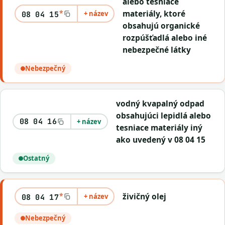
alebo tesniace
*
materiály, ktoré
+ název
08 04 15
obsahujú organické
rozpúšťadlá alebo iné
nebezpečné látky
Nebezpečný
vodný kvapalný odpad
obsahujúci lepidlá alebo
08 04 16
+ název
tesniace materiály iný
ako uvedený v 08 04 15
Ostatný
*
živičný olej
+ název
08 04 17
Nebezpečný