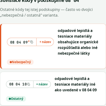
Súvisiace kódy v podskupine
08 04
Ostatné kódy tej istej podskupiny — často vo dvojici
„nebezpečná / ostatná“ varianta.
odpadové lepidlá a
tesniace materiály
*
obsahujúce organické
+ název
08 04 09
rozpúšťadlá alebo iné
nebezpečné látky
Nebezpečný
odpadové lepidlá a
tesniace materiály iné
08 04 10
+ název
ako uvedené v 08 04 09
Ostatný