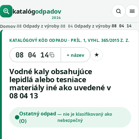
katalóg
odpadov
2026
Odpady z výroby
Odpady z výroby
Domov
›
›
›
08 04 14
08
08 04
KATALÓGOVÝ KÓD ODPADU · PRÍL. 1, VYHL. 365/2015 Z. Z.
08 04 14
+ název
★
Uložiť kód
vodné kaly obsahujúce
lepidlá alebo tesniace
materiály iné ako uvedené v
08 04 13
Ostatný odpad
— nie je klasifikovaný ako
(O)
nebezpečný