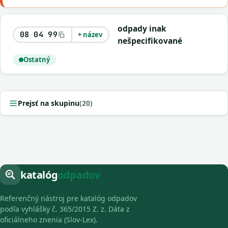
odpady inak
08 04 99
+ název
nešpecifikované
Ostatný
Prejsť na skupinu
(20)
katalóg
odpadov
Referenčný nástroj pre katalóg odpadov
podľa vyhlášky č. 365/2015 Z. z. Dáta z
oficiálneho znenia (Slov-Lex).