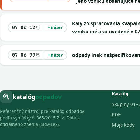
jeho vzniku obsahujúce n
kaly zo spracovania kvapal
07 06 12
+ název
vzniku iné ako uvedené v 07
odpady inak nešpecifikova
07 06 99
+ název
Katalóg
katalóg
odpadov
Skupiny 01–
Referenčný nástroj pre katalóg odpadov
PDF
podľa vyhlášky č. 365/2015 Z. z. Dáta z
oficiálneho znenia (Slov-Lex).
Moje kódy