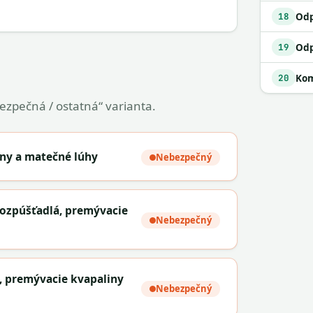
18
19
Kom
20
bezpečná / ostatná“ varianta.
ny a matečné lúhy
Nebezpečný
ozpúšťadlá, premývacie
Nebezpečný
, premývacie kvapaliny
Nebezpečný