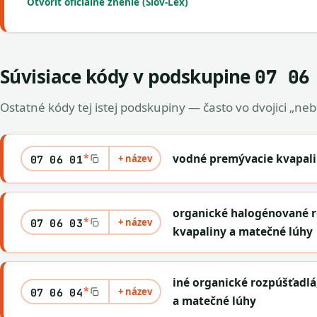
Otvoriť oficiálne znenie (Slov-Lex)
Súvisiace kódy v podskupine
07 06
Ostatné kódy tej istej podskupiny — často vo dvojici „ne
*
vodné premývacie kvapali
+ název
07 06 01
organické halogénované r
*
+ název
07 06 03
kvapaliny a matečné lúhy
iné organické rozpúšťadlá
*
+ název
07 06 04
a matečné lúhy