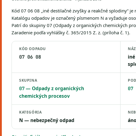
Kód 07 06 08 „iné destilačné zvyšky a reakčné splodiny“ j
Katalógu odpadov je označený písmenom N a vyžaduje osob
Patrí do skupiny 07 (Odpady z organických chemických pro
Zaradenie podľa vyhlášky č. 365/2015 Z. z. (príloha č. 1).
KÓD ODPADU
NÁ
iné
07 06 08
spl
SKUPINA
POD
— Odpady z organických
07
07 
chemických procesov
KATEGÓRIA
NEB
N — nebezpečný odpad
án