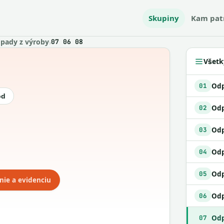
Skupiny
Kam pat
pady z výroby
›
07 06 08
Všetk
01
ód
Odp
02
03
Odp
04
Odp
05
nie a evidenciu
06
07