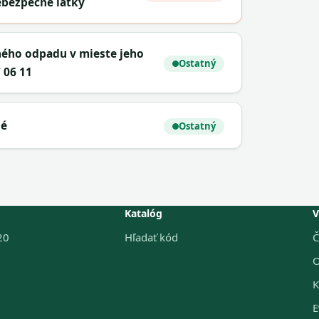
ebezpečné látky
ného odpadu v mieste jeho
Ostatný
 06 11
né
Ostatný
Katalóg
V
20
Hľadať kód
Č
O
K
E