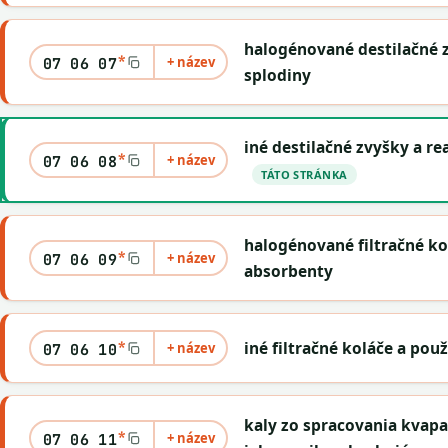
halogénované destilačné 
*
+ název
07 06 07
splodiny
iné destilačné zvyšky a r
*
+ název
07 06 08
TÁTO STRÁNKA
halogénované filtračné ko
*
+ název
07 06 09
absorbenty
*
iné filtračné koláče a pou
+ název
07 06 10
kaly zo spracovania kvap
*
+ název
07 06 11