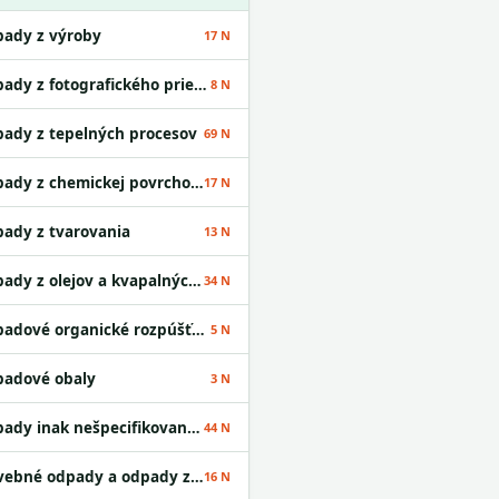
ady z výroby
17 N
Odpady z fotografického priemyslu
8 N
ady z tepelných procesov
69 N
Odpady z chemickej povrchovej úpravy kovov a nanášania kovov a iných materiálov; odpady z hydrometalurgie neželezných kovov
17 N
ady z tvarovania
13 N
Odpady z olejov a kvapalných palív okrem jedlých olejov a odpadov uvedených v skupinách 05 a 12
34 N
Odpadové organické rozpúšťadlá
5 N
adové obaly
3 N
Odpady inak nešpecifikované v tomto katalógu
44 N
Stavebné odpady a odpady z demolácií vrátane výkopovej zeminy z kontaminovaných miest
16 N