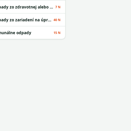
Odpady zo zdravotnej alebo veterinárnej starostlivosti alebo s nimi súvisiaceho výskumu okrem kuchynských a reštauračných odpadov
7 N
Odpady zo zariadení na úpravu odpadu
40 N
unálne odpady
15 N