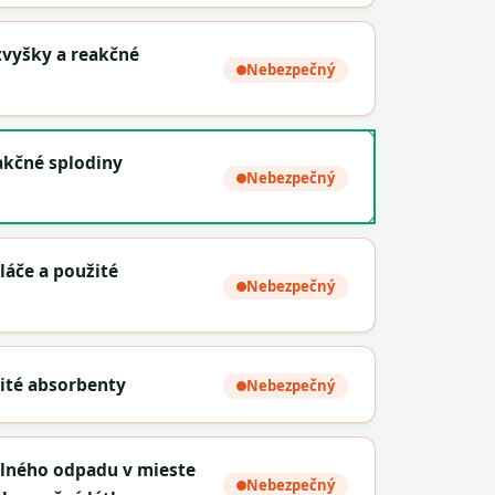
zvyšky a reakčné
Nebezpečný
eakčné splodiny
Nebezpečný
láče a použité
Nebezpečný
žité absorbenty
Nebezpečný
alného odpadu v mieste
Nebezpečný