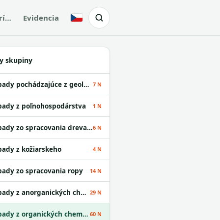
rí…
Evidencia
Česky
y skupiny
Odpady pochádzajúce z geologického prieskumu
7 N
ady z poľnohospodárstva
1 N
Odpady zo spracovania dreva a z výroby papiera
6 N
ady z kožiarskeho
4 N
ady zo spracovania ropy
14 N
Odpady z anorganických chemických procesov
29 N
Odpady z organických chemických procesov
60 N