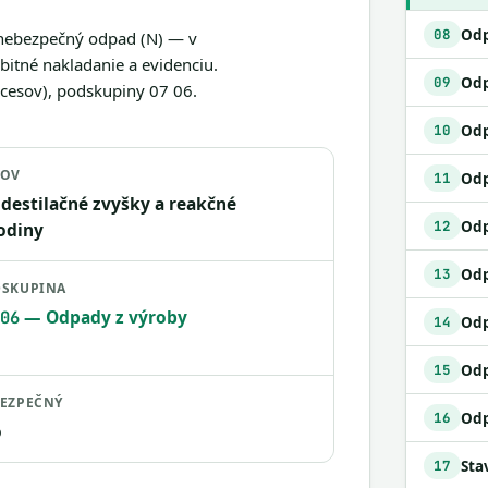
Odp
08
e nebezpečný odpad (N) — v
itné nakladanie a evidenciu.
09
cesov), podskupiny 07 06.
Odp
10
ZOV
11
 destilačné zvyšky a reakčné
Odp
12
odiny
13
SKUPINA
— Odpady z výroby
06
14
Odp
15
EZPEČNÝ
16
o
17