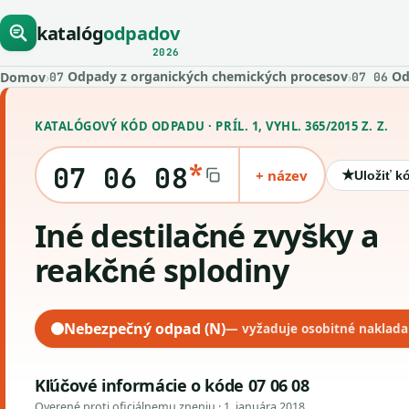
katalóg
odpadov
2026
Odpady z organických chemických procesov
Od
Domov
›
›
07
07 06
KATALÓGOVÝ KÓD ODPADU · PRÍL. 1, VYHL. 365/2015 Z. Z.
*
07 06 08
+ název
★
Uložiť k
iné destilačné zvyšky a
reakčné splodiny
Nebezpečný odpad (N)
— vyžaduje osobitné naklada
Kľúčové informácie o kóde 07 06 08
Overené proti oficiálnemu zneniu ·
1. januára 2018