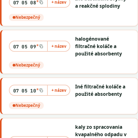
*
+ název
07 05 08
a reakčné splodiny
Nebezpečný
halogénované
*
filtračné koláče a
+ název
07 05 09
použité absorbenty
Nebezpečný
Iné filtračné koláče a
*
+ název
07 05 10
použité absorbenty
Nebezpečný
kaly zo spracovania
kvapalného odpadu v