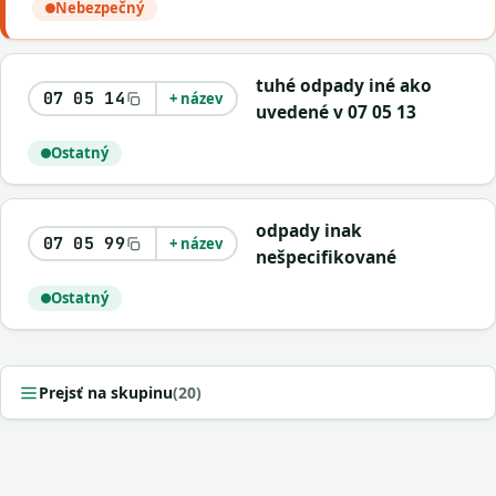
Nebezpečný
tuhé odpady iné ako
07 05 14
+ název
uvedené v 07 05 13
Ostatný
odpady inak
07 05 99
+ název
nešpecifikované
Ostatný
Prejsť na skupinu
(20)