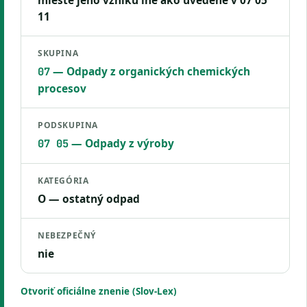
mieste jeho vzniku iné ako uvedené v 07 05
11
SKUPINA
— Odpady z organických chemických
07
procesov
PODSKUPINA
— Odpady z výroby
07 05
KATEGÓRIA
O — ostatný odpad
NEBEZPEČNÝ
nie
Otvoriť oficiálne znenie (Slov-Lex)