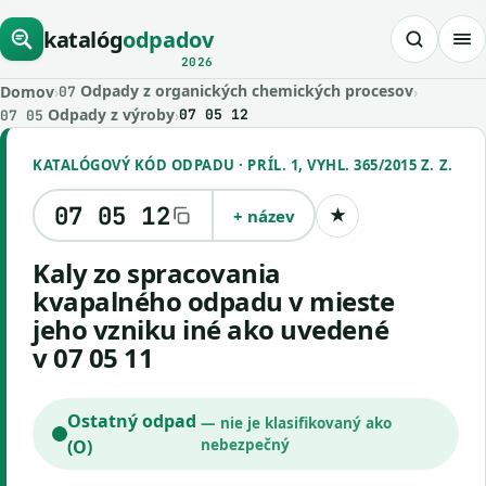
katalóg
odpadov
2026
Odpady z organických chemických procesov
Domov
›
›
07
Odpady z výroby
›
07 05 12
07 05
KATALÓGOVÝ KÓD ODPADU · PRÍL. 1, VYHL. 365/2015 Z. Z.
07 05 12
+ název
★
Uložiť kód
kaly zo spracovania
kvapalného odpadu v mieste
jeho vzniku iné ako uvedené
v 07 05 11
Ostatný odpad
— nie je klasifikovaný ako
(O)
nebezpečný