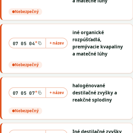
a matečné lúhy
Nebezpečný
iné organické
rozpúšťadlá,
*
+ název
07 05 04
premývacie kvapaliny
a matečné lúhy
Nebezpečný
halogénované
*
destilačné zvyšky a
+ název
07 05 07
reakčné splodiny
Nebezpečný
Iné destilačné zvyšky