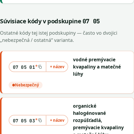
Súvisiace kódy v podskupine
07 05
Ostatné kódy tej istej podskupiny — často vo dvojici
„nebezpečná / ostatná“ varianta.
vodné premývacie
*
kvapaliny a matečné
+ název
07 05 01
lúhy
Nebezpečný
organické
halogénované
*
rozpúšťadlá,
+ název
07 05 03
premývacie kvapaliny