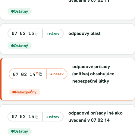
uvedené v 07 02 11
Ostatný
odpadový plast
07 02 13
+ název
Ostatný
odpadové prísady
*
(aditíva) obsahujúce
07 02 14
+ název
nebezpečné látky
Nebezpečný
odpadové prísady iné ako
07 02 15
+ název
uvedené v 07 02 14
Ostatný