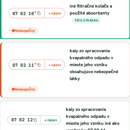
iné filtračné koláče a
*
použité absorbenty
07 02 10
+ název
TÁTO STRÁNKA
Nebezpečný
kaly zo spracovania
kvapalného odpadu v
*
mieste jeho vzniku
07 02 11
+ název
obsahujúce nebezpečné
látky
Nebezpečný
kaly zo spracovania
kvapalného odpadu v
07 02 12
+ název
mieste jeho vzniku iné ako