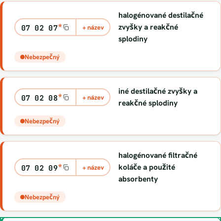
halogénované destilačné
*
zvyšky a reakčné
07 02 07
+ název
splodiny
Nebezpečný
iné destilačné zvyšky a
*
07 02 08
+ název
reakčné splodiny
Nebezpečný
halogénované filtračné
*
koláče a použité
07 02 09
+ název
absorbenty
Nebezpečný