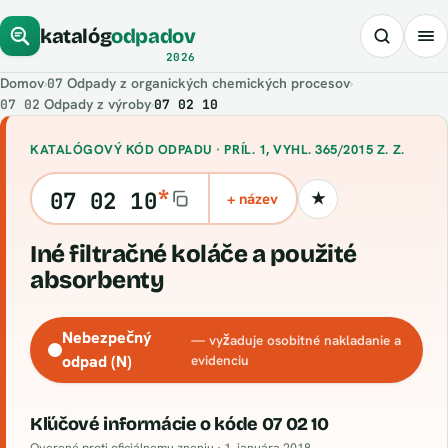
katalóg
odpadov
2026
Domov
›
Odpady z organických chemických procesov
›
07
Odpady z výroby
›
07 02 10
07 02
KATALÓGOVÝ KÓD ODPADU · PRÍL. 1, VYHL. 365/2015 Z. Z.
*
07 02 10
+ název
★
Uložiť kód
iné filtračné koláče a použité
absorbenty
Nebezpečný
— vyžaduje osobitné nakladanie a
odpad (N)
evidenciu
Kľúčové informácie o kóde 07 02 10
Overené proti oficiálnemu zneniu ·
1. januára 2018