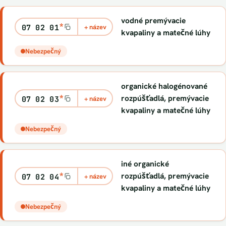
vodné premývacie
*
07 02 01
+ název
kvapaliny a matečné lúhy
Nebezpečný
organické halogénované
*
rozpúšťadlá, premývacie
07 02 03
+ název
kvapaliny a matečné lúhy
Nebezpečný
iné organické
*
rozpúšťadlá, premývacie
07 02 04
+ název
kvapaliny a matečné lúhy
Nebezpečný