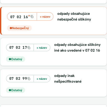
odpady obsahujúce
*
07 02 16
+ název
nebezpečné silikóny
Nebezpečný
odpady obsahujúce silikóny
07 02 17
+ název
iné ako uvedené v 07 02 16
Ostatný
odpady inak
07 02 99
+ název
nešpecifikované
Ostatný