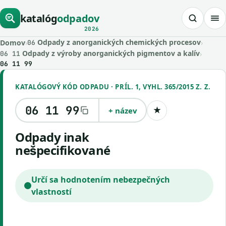
katalóg
odpadov
2026
Odpady z anorganických chemických procesov
Domov
›
›
06
Odpady z výroby anorganických pigmentov a kalív
›
06 11
06 11 99
KATALÓGOVÝ KÓD ODPADU · PRÍL. 1, VYHL. 365/2015 Z. Z.
06 11 99
+ název
★
Uložiť kód
odpady inak
nešpecifikované
Určí sa hodnotením nebezpečných
vlastností