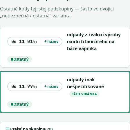
Ostatné kódy tej istej podskupiny — často vo dvojici
„nebezpečná / ostatná“ varianta.
odpady z reakcií výroby
oxidu titaničitého na
06 11 01
+ název
báze vápnika
Ostatný
odpady inak
nešpecifikované
06 11 99
+ název
TÁTO STRÁNKA
Ostatný
Prejsť na skupinu
(20)