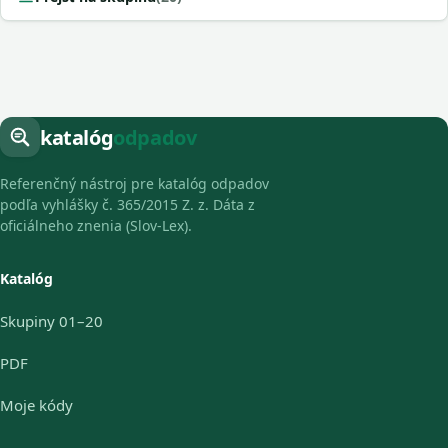
katalóg
odpadov
Referenčný nástroj pre katalóg odpadov
podľa vyhlášky č. 365/2015 Z. z. Dáta z
oficiálneho znenia (Slov-Lex).
Katalóg
Skupiny 01–20
PDF
Moje kódy