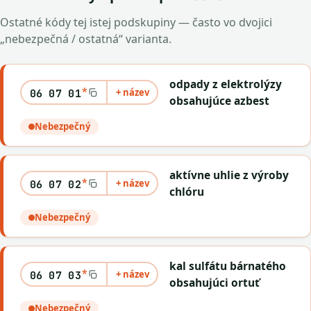
Ostatné kódy tej istej podskupiny — často vo dvojici
„nebezpečná / ostatná“ varianta.
odpady z elektrolýzy
*
+ název
06 07 01
obsahujúce azbest
Nebezpečný
aktívne uhlie z výroby
*
+ název
06 07 02
chlóru
Nebezpečný
kal sulfátu bárnatého
*
+ název
06 07 03
obsahujúci ortuť
Nebezpečný