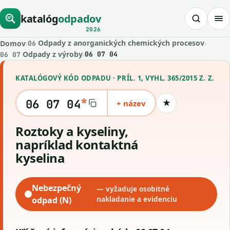
katalóg
odpadov
2026
Odpady z anorganických chemických procesov
Domov
›
›
06
Odpady z výroby
›
06 07 04
06 07
KATALÓGOVÝ KÓD ODPADU · PRÍL. 1, VYHL. 365/2015 Z. Z.
*
06 07 04
+ název
★
Uložiť kód
roztoky a kyseliny,
napríklad kontaktná
kyselina
Nebezpečný
— vyžaduje osobitné
odpad (N)
nakladanie a evidenciu