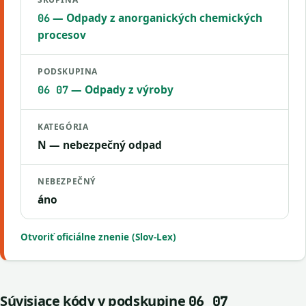
— Odpady z anorganických chemických
06
procesov
PODSKUPINA
— Odpady z výroby
06 07
KATEGÓRIA
N — nebezpečný odpad
NEBEZPEČNÝ
áno
Otvoriť oficiálne znenie (Slov-Lex)
Súvisiace kódy v podskupine
06 07