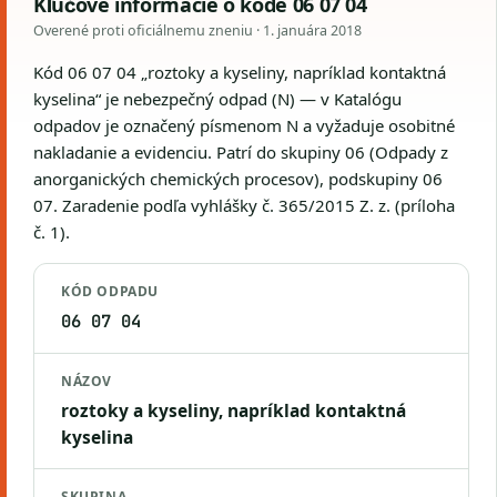
Kľúčové informácie o kóde 06 07 04
Overené proti oficiálnemu zneniu ·
1. januára 2018
Kód 06 07 04 „roztoky a kyseliny, napríklad kontaktná
kyselina“ je nebezpečný odpad (N) — v Katalógu
odpadov je označený písmenom N a vyžaduje osobitné
nakladanie a evidenciu. Patrí do skupiny 06 (Odpady z
anorganických chemických procesov), podskupiny 06
07. Zaradenie podľa vyhlášky č. 365/2015 Z. z. (príloha
č. 1).
KÓD ODPADU
06 07 04
NÁZOV
roztoky a kyseliny, napríklad kontaktná
kyselina
SKUPINA