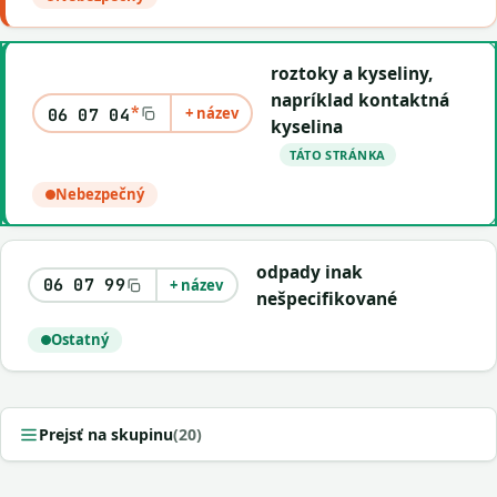
roztoky a kyseliny,
napríklad kontaktná
*
+ název
06 07 04
kyselina
TÁTO STRÁNKA
Nebezpečný
odpady inak
06 07 99
+ název
nešpecifikované
Ostatný
Prejsť na skupinu
(20)