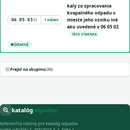
kaly zo spracovania
kvapalného odpadu v
mieste jeho vzniku iné
06 05 03
+ název
ako uvedené v 06 05 02
TÁTO STRÁNKA
Ostatný
Prejsť na skupinu
(20)
katalóg
odpadov
Referenčný nástroj pre katalóg odpadov
podľa vyhlášky č. 365/2015 Z. z. Dáta z