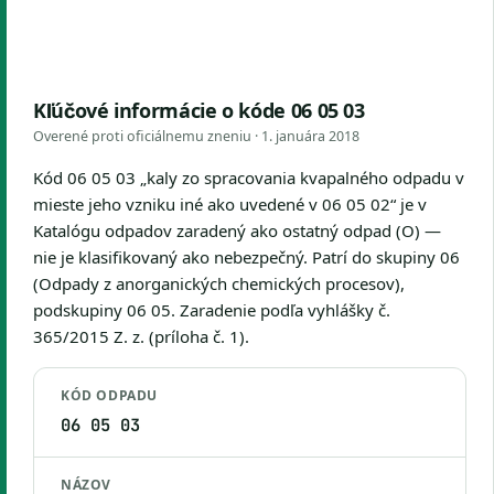
Kľúčové informácie o kóde 06 05 03
Overené proti oficiálnemu zneniu ·
1. januára 2018
Kód 06 05 03 „kaly zo spracovania kvapalného odpadu v
mieste jeho vzniku iné ako uvedené v 06 05 02“ je v
Katalógu odpadov zaradený ako ostatný odpad (O) —
nie je klasifikovaný ako nebezpečný. Patrí do skupiny 06
(Odpady z anorganických chemických procesov),
podskupiny 06 05. Zaradenie podľa vyhlášky č.
365/2015 Z. z. (príloha č. 1).
KÓD ODPADU
06 05 03
NÁZOV