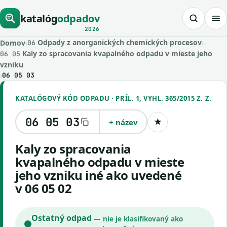
katalóg
odpadov
2026
Odpady z anorganických chemických procesov
Domov
›
›
06
Kaly zo spracovania kvapalného odpadu v mieste jeho
06 05
vzniku
›
06 05 03
KATALÓGOVÝ KÓD ODPADU · PRÍL. 1, VYHL. 365/2015 Z. Z.
06 05 03
+ název
★
Uložiť kód
kaly zo spracovania
kvapalného odpadu v mieste
jeho vzniku iné ako uvedené
v 06 05 02
Ostatný odpad
— nie je klasifikovaný ako