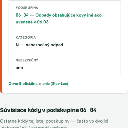
PODSKUPINA
06 04
— Odpady obsahujúce kovy iné ako
uvedené v 06 03
KATEGÓRIA
N — nebezpečný odpad
NEBEZPEČNÝ
áno
Otvoriť oficiálne znenie (Slov-Lex)
06 04
Súvisiace kódy v podskupine
Ostatné kódy tej istej podskupiny — často vo dvojici
„nebezpečná / ostatná“ varianta.