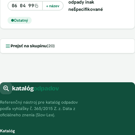
odpady inak
06 04 99
+ název
nešpecifikované
Ostatný
Prejsť na skupinu
(20)
katalóg
odpadov
Referenčný nástroj pre katalóg odpadov
podľa vyhlášky č. 365/2015 Z. z. Dáta z
oficiálneho znenia (Slov-Lex).
Katalóg