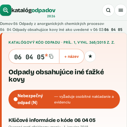
katalóg
odpadov
2026
Domov
›
Odpady z anorganických chemických procesov
›
06
Odpady obsahujúce kovy iné ako uvedené v 06 03
›
06 04 05
06 04
KATALÓGOVÝ KÓD ODPADU · PRÍL. 1, VYHL. 365/2015 Z. Z.
*
06 04 05
+ název
★
Uložiť kód
odpady obsahujúce iné ťažké
kovy
Nebezpečný
— vyžaduje osobitné nakladanie a
odpad (N)
evidenciu
Kľúčové informácie o kóde 06 04 05
Overené proti oficiálnemu zneniu ·
1. januára 2018