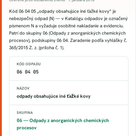
Kód 06 04 05 „odpady obsahujúce iné ťažké kovy“ je
nebezpečný odpad (N) — v Katalógu odpadov je označený
písmenom N a vyžaduje osobitné nakladanie a evidenciu.
Patrí do skupiny 06 (Odpady z anorganických chemických
procesov), podskupiny 06 04. Zaradenie podľa vyhlášky č.
365/2015 Z. z. (príloha č. 1).
KÓD ODPADU
06 04 05
NÁZOV
odpady obsahujúce iné ťažké kovy
SKUPINA
06
— Odpady z anorganických chemických
procesov