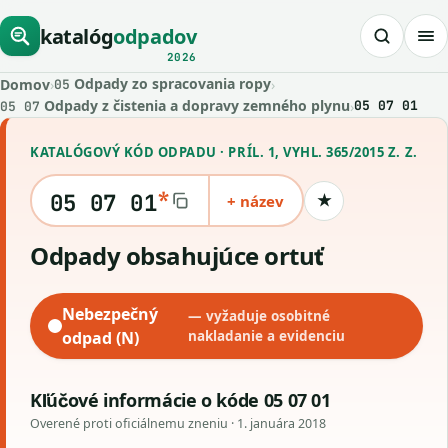
katalóg
odpadov
2026
Odpady zo spracovania ropy
Domov
›
›
05
Odpady z čistenia a dopravy zemného plynu
›
05 07 01
05 07
KATALÓGOVÝ KÓD ODPADU · PRÍL. 1, VYHL. 365/2015 Z. Z.
*
05 07 01
+ název
★
Uložiť kód
odpady obsahujúce ortuť
Nebezpečný
— vyžaduje osobitné
odpad (N)
nakladanie a evidenciu
Kľúčové informácie o kóde 05 07 01
Overené proti oficiálnemu zneniu ·
1. januára 2018