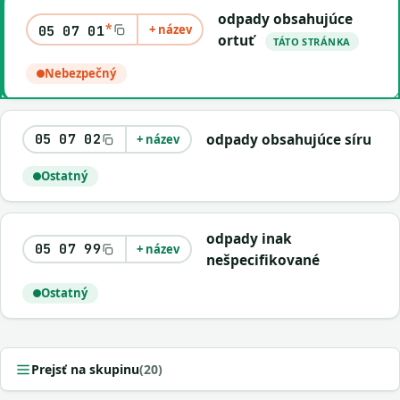
odpady obsahujúce
*
+ název
05 07 01
ortuť
TÁTO STRÁNKA
Nebezpečný
odpady obsahujúce síru
05 07 02
+ název
Ostatný
odpady inak
05 07 99
+ název
nešpecifikované
Ostatný
Prejsť na skupinu
(20)