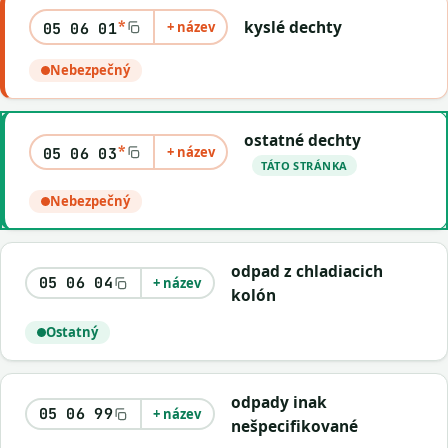
*
kyslé dechty
+ název
05 06 01
Nebezpečný
ostatné dechty
*
+ název
05 06 03
TÁTO STRÁNKA
Nebezpečný
odpad z chladiacich
05 06 04
+ název
kolón
Ostatný
odpady inak
05 06 99
+ název
nešpecifikované