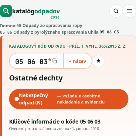
katalóg
odpadov
2026
Odpady zo spracovania ropy
Domov
›
›
05
Odpady z pyrolýzneho spracovania uhlia
›
05 06 03
05 06
KATALÓGOVÝ KÓD ODPADU · PRÍL. 1, VYHL. 365/2015 Z. Z.
*
05 06 03
+ název
★
Uložiť kód
ostatné dechty
Nebezpečný
— vyžaduje osobitné
odpad (N)
nakladanie a evidenciu
Kľúčové informácie o kóde 05 06 03
Overené proti oficiálnemu zneniu ·
1. januára 2018