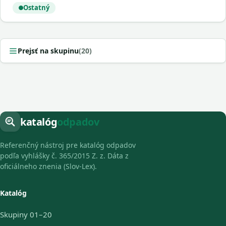
Ostatný
Prejsť na skupinu
(20)
katalóg
odpadov
Referenčný nástroj pre katalóg odpadov
podľa vyhlášky č. 365/2015 Z. z. Dáta z
oficiálneho znenia (Slov-Lex).
Katalóg
Skupiny 01–20