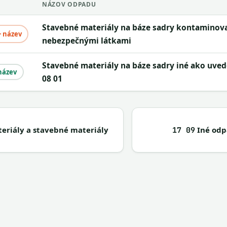
NÁZOV ODPADU
stavebné materiály na báze sadry kontaminované
+ název
nebezpečnými látkami
stavebné materiály na báze sadry iné ako uvedené v 17
název
08 01
eriály a stavebné materiály
Iné odp
17 09