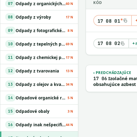
KÓD
Odpady z organických chemických procesov
07
60 N
Odpady z výroby
08
17 N
*
17 08 01
Odpady z fotografického priemyslu
09
8 N
17 08 02
+ 
Odpady z tepelných procesov
10
69 N
Odpady z chemickej povrchovej úpravy kovov a nanášania kovov a iných materiálov; odpady z hydrometalurgie neželezných kovov
11
17 N
Odpady z tvarovania
12
13 N
‹ PREDCHÁDZAJÚCE
Izolačné mat
17 06
obsahujúce azbest
Odpady z olejov a kvapalných palív okrem jedlých olejov a odpadov uvedených v skupinách 05 a 12
13
34 N
Odpadové organické rozpúšťadlá
14
5 N
Odpadové obaly
15
3 N
Odpady inak nešpecifikované v tomto katalógu
16
44 N