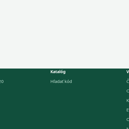
Katalóg
V
20
Hľadať kód
Č
O
K
E
O
N