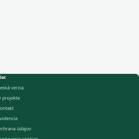
iac
eská verzia
 projekte
ontakt
videncia
chrana údajov
astavenie cookies