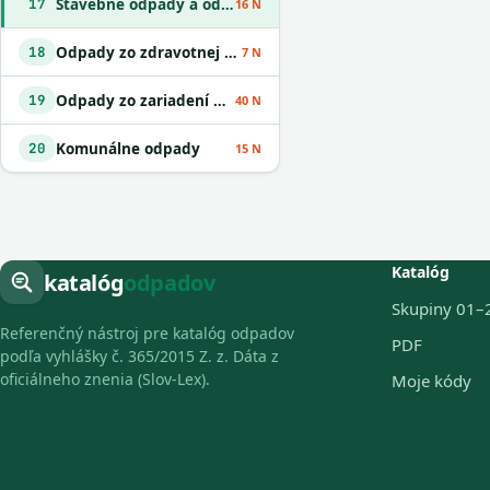
Stavebné odpady a odpady z demolácií vrátane výkopovej zeminy z kontaminovaných miest
17
16 N
Odpady zo zdravotnej alebo veterinárnej starostlivosti alebo s nimi súvisiaceho výskumu okrem kuchynských a reštauračných odpadov
18
7 N
Odpady zo zariadení na úpravu odpadu
19
40 N
Komunálne odpady
20
15 N
Katalóg
katalóg
odpadov
Skupiny 01–
Referenčný nástroj pre katalóg odpadov
PDF
podľa vyhlášky č. 365/2015 Z. z. Dáta z
oficiálneho znenia (Slov-Lex).
Moje kódy