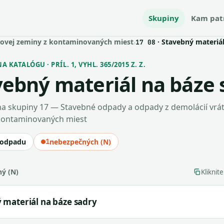
Skupiny
Kam pat
povej zeminy z kontaminovaných miest
· Stavebný materiál
›
17 08
 KATALÓGU · PRÍL. 1, VYHL. 365/2015 Z. Z.
vebný materiál na báze 
a skupiny 17 — Stavebné odpady a odpady z demolácií vrá
kontaminovaných miest
 odpadu
1
nebezpečných (N)
ý (N)
Kliknit
 materiál na báze sadry