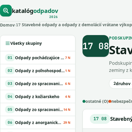
katalóg
odpadov
2026
Stavebné odpady a odpady z demolácií vrátane výko
Domov
›
17
PODSKUPINA
17 08
Všetky skupiny
Sta
Odpady pochádzajúce z geologického prieskumu
01
7 N
Podskupin
zeminy z 
Odpady z poľnohospodárstva
02
1 N
2
druhov
Odpady zo spracovania dreva a z výroby papiera
03
6 N
Odpady z kožiarskeho
04
4 N
ostatné (O)
nebezpečn
Odpady zo spracovania ropy
05
14 N
Stavebný
17 08
Odpady z anorganických chemických procesov
06
29 N