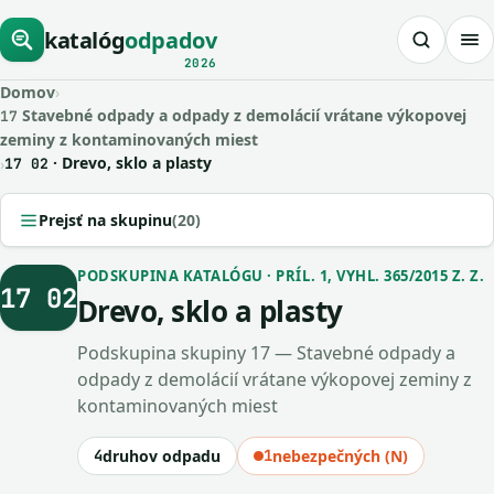
katalóg
odpadov
2026
Domov
›
Stavebné odpady a odpady z demolácií vrátane výkopovej
17
zeminy z kontaminovaných miest
· Drevo, sklo a plasty
›
17 02
Prejsť na skupinu
(20)
PODSKUPINA KATALÓGU · PRÍL. 1, VYHL. 365/2015 Z. Z.
17 02
Drevo, sklo a plasty
Podskupina skupiny 17 — Stavebné odpady a
odpady z demolácií vrátane výkopovej zeminy z
kontaminovaných miest
4
druhov odpadu
1
nebezpečných (N)