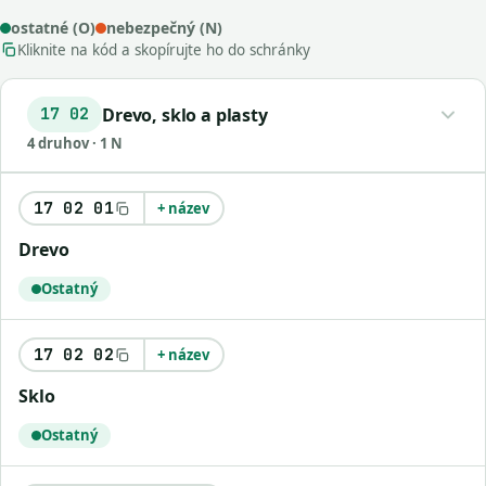
ostatné (O)
nebezpečný (N)
Kliknite na kód a skopírujte ho do schránky
Drevo, sklo a plasty
17 02
4 druhov · 1 N
17 02 01
+ název
drevo
Ostatný
17 02 02
+ název
sklo
Ostatný