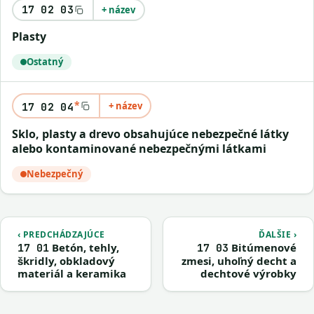
17 02 03
+ název
plasty
Ostatný
*
+ název
17 02 04
sklo, plasty a drevo obsahujúce nebezpečné látky
alebo kontaminované nebezpečnými látkami
Nebezpečný
‹ PREDCHÁDZAJÚCE
ĎALŠIE ›
Betón, tehly,
Bitúmenové
17 01
17 03
škridly, obkladový
zmesi, uhoľný decht a
materiál a keramika
dechtové výrobky