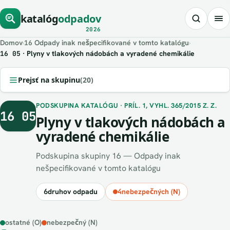
katalóg
odpadov
2026
Domov
›
Odpady inak nešpecifikované v tomto katalógu
›
16
· Plyny v tlakových nádobách a vyradené chemikálie
16 05
Prejsť na skupinu
(20)
PODSKUPINA KATALÓGU · PRÍL. 1, VYHL. 365/2015 Z. Z.
16 05
Plyny v tlakových nádobách a
vyradené chemikálie
Podskupina skupiny 16 — Odpady inak
nešpecifikované v tomto katalógu
6
druhov odpadu
4
nebezpečných (N)
ostatné (O)
nebezpečný (N)