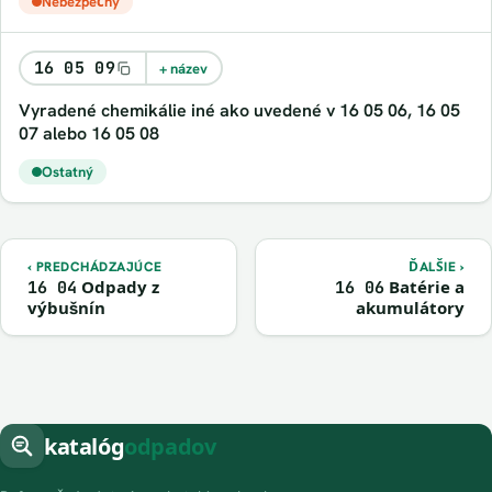
Nebezpečný
16 05 09
+ název
vyradené chemikálie iné ako uvedené v 16 05 06, 16 05
07 alebo 16 05 08
Ostatný
‹ PREDCHÁDZAJÚCE
ĎALŠIE ›
Odpady z
Batérie a
16 04
16 06
výbušnín
akumulátory
katalóg
odpadov