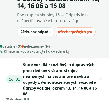
14, 16 06 a 16 08
Podskupina skupiny 16 — Odpady inak
nešpecifikované v tomto katalógu
20
druhov odpadu
9
nebezpečných (N)
ostatné (O)
nebezpečný (N)
Kliknite na kód a skopírujte ho do schránky
Staré vozidlá z rozličných dopravných
prostriedkov vrátane strojov
neurčených na cestnú premávku a
16 01
odpady z demontáže starých vozidiel a
údržby vozidiel okrem 13, 14, 16 06 a 16
08
20 druhov · 9 N