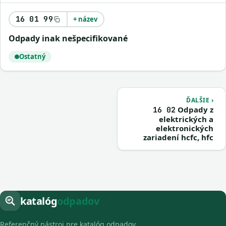
16 01 99
+ název
odpady inak nešpecifikované
Ostatný
ĎALŠIE ›
Odpady z
16 02
elektrických a
elektronických
zariadení hcfc, hfc
katalóg
odpadov
Referenčný nástroj pre katalóg odpadov