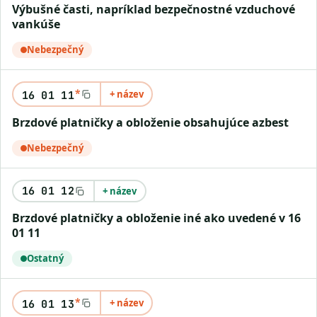
výbušné časti, napríklad bezpečnostné vzduchové
vankúše
Nebezpečný
*
+ název
16 01 11
brzdové platničky a obloženie obsahujúce azbest
Nebezpečný
16 01 12
+ název
brzdové platničky a obloženie iné ako uvedené v 16
01 11
Ostatný
*
+ název
16 01 13