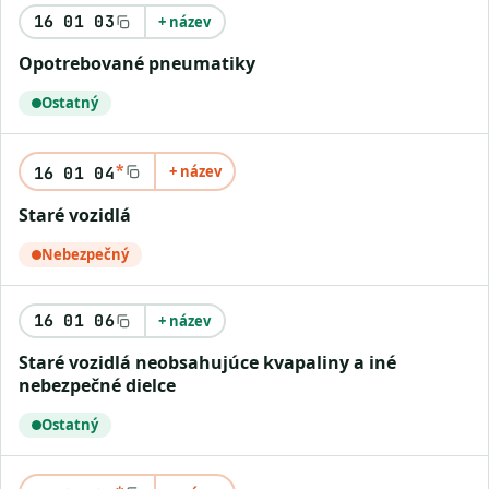
16 01 03
+ název
opotrebované pneumatiky
Ostatný
*
+ název
16 01 04
staré vozidlá
Nebezpečný
16 01 06
+ název
staré vozidlá neobsahujúce kvapaliny a iné
nebezpečné dielce
Ostatný