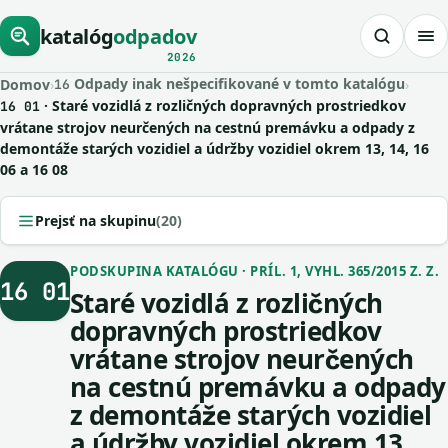
katalóg
odpadov
2026
Odpady inak nešpecifikované v tomto katalógu
Domov
›
›
16
· Staré vozidlá z rozličných dopravných prostriedkov
16 01
vrátane strojov neurčených na cestnú premávku a odpady z
demontáže starých vozidiel a údržby vozidiel okrem 13, 14, 16
06 a 16 08
Prejsť na skupinu
(20)
PODSKUPINA KATALÓGU · PRÍL. 1, VYHL. 365/2015 Z. Z.
16 01
Staré vozidlá z rozličných
dopravných prostriedkov
vrátane strojov neurčených
na cestnú premávku a odpady
z demontáže starých vozidiel
a údržby vozidiel okrem 13,