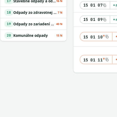
Stavebné odpady a odpady z demolácií vrátane výkopovej zeminy z kontaminovaných miest
17
16 N
15 01 07
+ 
Odpady zo zdravotnej alebo veterinárnej starostlivosti alebo s nimi súvisiaceho výskumu okrem kuchynských a reštauračných odpadov
18
7 N
15 01 09
+ 
Odpady zo zariadení na úpravu odpadu
19
40 N
Komunálne odpady
20
*
15 N
15 01 10
*
15 01 11