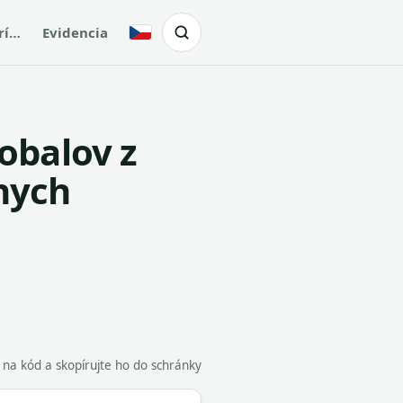
rí…
Evidencia
Česky
obalov z
nych
e na kód a skopírujte ho do schránky