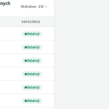
lnych
10 druhov · 2 N
KATEGÓRIA
Ostatný
Ostatný
Ostatný
Ostatný
Ostatný
Ostatný