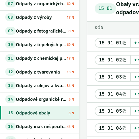
Obaly vr
Odpady z organických chemických procesov
07
60 N
15 01
odpadov
Odpady z výroby
08
17 N
KÓD
Odpady z fotografického priemyslu
09
8 N
15 01 01
+ 
Odpady z tepelných procesov
10
69 N
Odpady z chemickej povrchovej úpravy kovov a nanášania kovov a iných materiálov; odpady z hydrometalurgie neželezných kovov
11
17 N
15 01 02
+ 
Odpady z tvarovania
12
13 N
15 01 03
+ 
Odpady z olejov a kvapalných palív okrem jedlých olejov a odpadov uvedených v skupinách 05 a 12
13
34 N
15 01 04
+ 
Odpadové organické rozpúšťadlá
14
5 N
15 01 05
+ 
Odpadové obaly
15
3 N
Odpady inak nešpecifikované v tomto katalógu
16
44 N
15 01 06
+ 