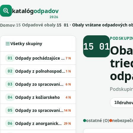
katalóg
odpadov
2026
Odpadové obaly
· Obaly vrátane odpadových o
Domov
›
›
15
15 01
PODSKUPINA
15 01
Všetky skupiny
Oba
tri
Odpady pochádzajúce z geologického prieskumu
01
7 N
odp
Odpady z poľnohospodárstva
02
1 N
Odpady zo spracovania dreva a z výroby papiera
03
6 N
Podskupin
Odpady z kožiarskeho
04
4 N
10
druho
Odpady zo spracovania ropy
05
14 N
ostatné (O)
nebezpečn
Odpady z anorganických chemických procesov
06
29 N