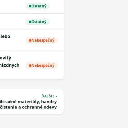
Ostatný
Ostatný
Nebezpečný
prázdnych
Nebezpečný
ĎALŠIE ›
iltračné materiály, handry
 čistenie a ochranné odevy