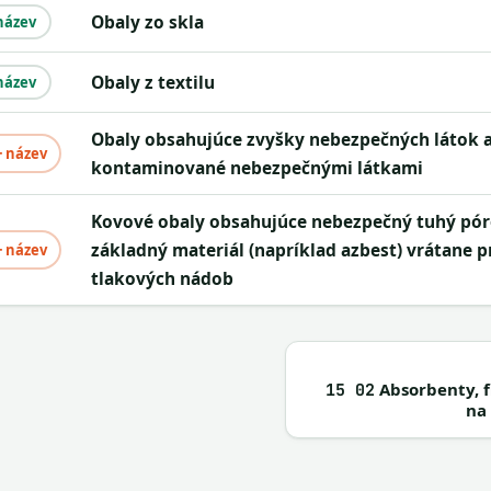
obaly zo skla
název
obaly z textilu
název
obaly obsahujúce zvyšky nebezpečných látok alebo
+ název
kontaminované nebezpečnými látkami
kovové obaly obsahujúce nebezpečný tuhý pórovitý
základný materiál (napríklad azbest) vrátane 
+ název
tlakových nádob
Absorbenty, f
15 02
na