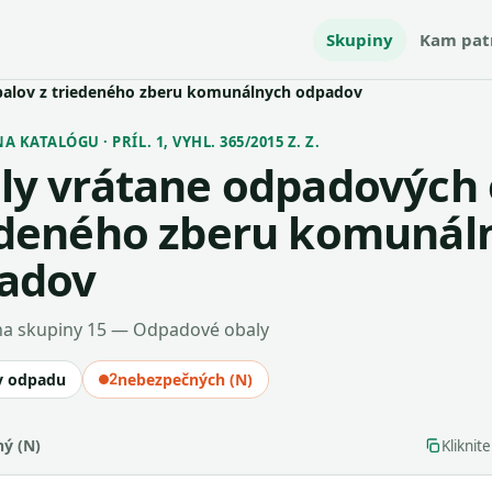
Skupiny
Kam pat
balov z triedeného zberu komunálnych odpadov
 KATALÓGU · PRÍL. 1, VYHL. 365/2015 Z. Z.
ly vrátane odpadových 
edeného zberu komunál
adov
a skupiny 15 — Odpadové obaly
v odpadu
2
nebezpečných (N)
ý (N)
Kliknit