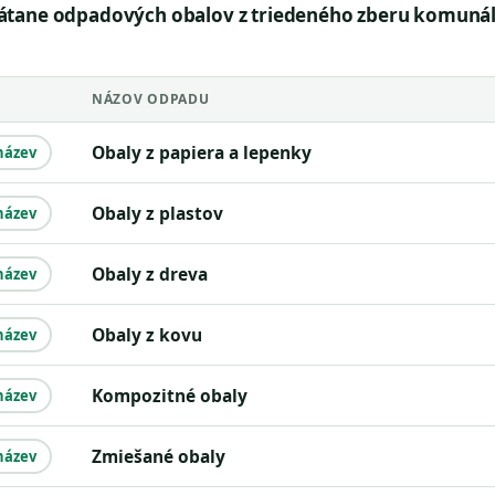
átane odpadových obalov z triedeného zberu komuná
NÁZOV ODPADU
obaly z papiera a lepenky
název
obaly z plastov
název
obaly z dreva
název
obaly z kovu
název
kompozitné obaly
název
zmiešané obaly
název