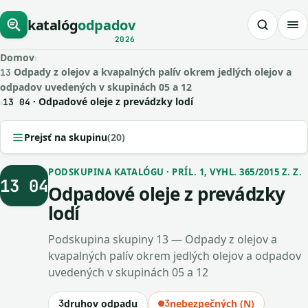
katalóg
odpadov
2026
Domov
›
Odpady z olejov a kvapalných palív okrem jedlých olejov a
13
odpadov uvedených v skupinách 05 a 12
· Odpadové oleje z prevádzky lodí
›
13 04
Prejsť na skupinu
(20)
PODSKUPINA KATALÓGU · PRÍL. 1, VYHL. 365/2015 Z. Z.
13 04
Odpadové oleje z prevádzky
lodí
Podskupina skupiny 13 — Odpady z olejov a
kvapalných palív okrem jedlých olejov a odpadov
uvedených v skupinách 05 a 12
3
druhov odpadu
3
nebezpečných (N)