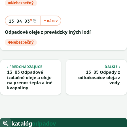
Nebezpečný
*
+ název
13 04 03
odpadové oleje z prevádzky iných lodí
Nebezpečný
‹ PREDCHÁDZAJÚCE
ĎALŠIE ›
Odpadové
Odpady z
13 03
13 05
izolačné oleje a oleje
odlučovačov oleja z
na prenos tepla a iné
vody
kvapaliny
katalóg
odpadov