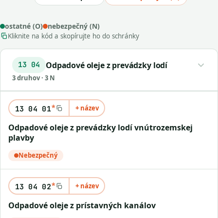
ostatné (O)
nebezpečný (N)
Kliknite na kód a skopírujte ho do schránky
Odpadové oleje z prevádzky lodí
13 04
3 druhov · 3 N
*
+ název
13 04 01
odpadové oleje z prevádzky lodí vnútrozemskej
plavby
Nebezpečný
*
+ název
13 04 02
odpadové oleje z prístavných kanálov