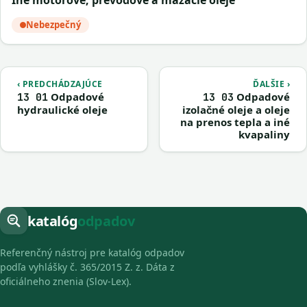
iné motorové, prevodové a mazacie oleje
Nebezpečný
‹ PREDCHÁDZAJÚCE
ĎALŠIE ›
Odpadové
Odpadové
13 01
13 03
hydraulické oleje
izolačné oleje a oleje
na prenos tepla a iné
kvapaliny
katalóg
odpadov
Referenčný nástroj pre katalóg odpadov
podľa vyhlášky č. 365/2015 Z. z. Dáta z
oficiálneho znenia (Slov-Lex).