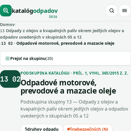
katalóg
odpadov
2026
Domov
›
Odpady z olejov a kvapalných palív okrem jedlých olejov a
13
odpadov uvedených v skupinách 05 a 12
· Odpadové motorové, prevodové a mazacie oleje
›
13 02
Prejsť na skupinu
(20)
PODSKUPINA KATALÓGU · PRÍL. 1, VYHL. 365/2015 Z. Z.
13 02
Odpadové motorové,
prevodové a mazacie oleje
Podskupina skupiny 13 — Odpady z olejov a
kvapalných palív okrem jedlých olejov a odpadov
uvedených v skupinách 05 a 12
5
druhov odpadu
5
nebezpečných (N)