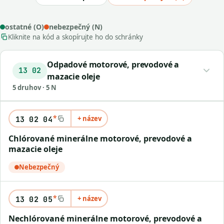
ostatné (O)
nebezpečný (N)
Kliknite na kód a skopírujte ho do schránky
Odpadové motorové, prevodové a
13 02
mazacie oleje
5 druhov · 5 N
*
+ název
13 02 04
chlórované minerálne motorové, prevodové a
mazacie oleje
Nebezpečný
*
+ název
13 02 05
nechlórované minerálne motorové, prevodové a