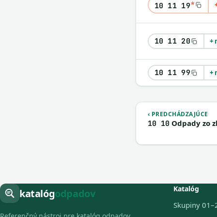
*
10 11 19
10 11 20
+ 
10 11 99
+ 
‹ PREDCHÁDZAJÚCE
Odpady zo z
10 10
Katalóg
katalóg
odpadov
Skupiny 01–
Referenčný nástroj pre katalóg odpadov