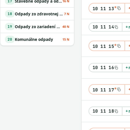
Stavebné odpady a odpady z demolácií vrátane výkopovej zeminy z kontaminovaných miest
17
16 N
*
10 11 13
Odpady zo zdravotnej alebo veterinárnej starostlivosti alebo s nimi súvisiaceho výskumu okrem kuchynských a reštauračných odpadov
18
7 N
Odpady zo zariadení na úpravu odpadu
10 11 14
19
40 N
+ 
Komunálne odpady
20
15 N
*
10 11 15
10 11 16
+ 
*
10 11 17
10 11 18
+ 