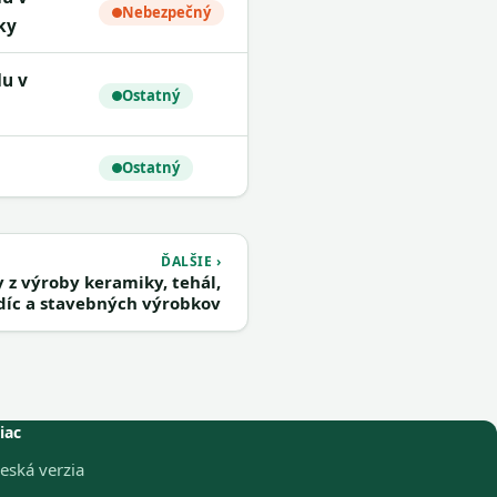
Nebezpečný
ky
Ostatný
Ostatný
ĎALŠIE ›
z výroby keramiky, tehál,
díc a stavebných výrobkov
iac
eská verzia