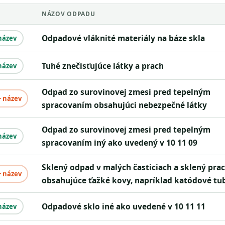
NÁZOV ODPADU
odpadové vláknité materiály na báze skla
název
tuhé znečisťujúce látky a prach
název
odpad zo surovinovej zmesi pred tepelným
+ název
spracovaním obsahujúci nebezpečné látky
odpad zo surovinovej zmesi pred tepelným
název
spracovaním iný ako uvedený v 10 11 09
sklený odpad v malých časticiach a sklený prach
+ název
obsahujúce ťažké kovy, napríklad katódové tu
odpadové sklo iné ako uvedené v 10 11 11
název