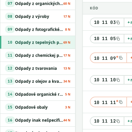
Odpady z organických chemických procesov
07
60 N
KÓD
Odpady z výroby
08
17 N
10 11 03
+ 
Odpady z fotografického priemyslu
09
8 N
10 11 05
+ 
Odpady z tepelných procesov
10
69 N
Odpady z chemickej povrchovej úpravy kovov a nanášania kovov a iných materiálov; odpady z hydrometalurgie neželezných kovov
11
17 N
*
10 11 09
Odpady z tvarovania
12
13 N
10 11 10
+ 
Odpady z olejov a kvapalných palív okrem jedlých olejov a odpadov uvedených v skupinách 05 a 12
13
34 N
Odpadové organické rozpúšťadlá
14
5 N
*
10 11 11
Odpadové obaly
15
3 N
Odpady inak nešpecifikované v tomto katalógu
16
44 N
10 11 12
+ 