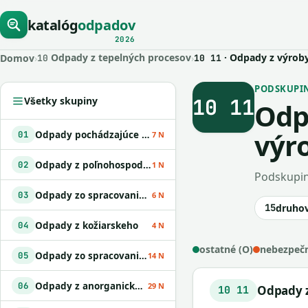
katalóg
odpadov
2026
Odpady z tepelných procesov
· Odpady z výroby
Domov
›
›
10
10 11
PODSKUPINA
10 11
Všetky skupiny
Odp
výr
Odpady pochádzajúce z geologického prieskumu
01
7 N
Odpady z poľnohospodárstva
02
1 N
Podskupin
Odpady zo spracovania dreva a z výroby papiera
03
6 N
15
druho
Odpady z kožiarskeho
04
4 N
ostatné (O)
nebezpečn
Odpady zo spracovania ropy
05
14 N
Odpady z anorganických chemických procesov
06
29 N
Odpady z
10 11