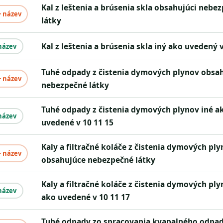
kal z leštenia a brúsenia skla obsahujúci nebezpečné
+ název
látky
kal z leštenia a brúsenia skla iný ako uvedený 
název
tuhé odpady z čistenia dymových plynov obsahujúce
+ název
nebezpečné látky
tuhé odpady z čistenia dymových plynov iné ako
název
uvedené v 10 11 15
kaly a filtračné koláče z čistenia dymových plynov
+ název
obsahujúce nebezpečné látky
kaly a filtračné koláče z čistenia dymových plynov iné
název
ako uvedené v 10 11 17
tuhé odpady zo spracovania kvapalného odpadu v