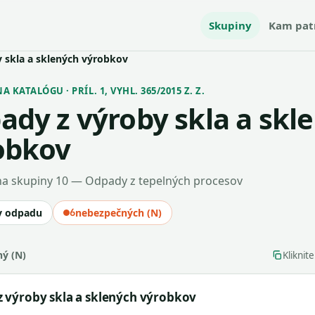
Skupiny
Kam pat
 skla a sklených výrobkov
 KATALÓGU · PRÍL. 1, VYHL. 365/2015 Z. Z.
ady z výroby skla a skl
obkov
a skupiny 10 — Odpady z tepelných procesov
v odpadu
6
nebezpečných (N)
ý (N)
Kliknit
 výroby skla a sklených výrobkov