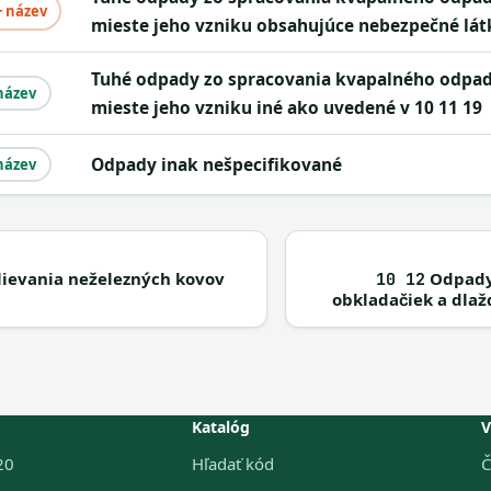
+ název
mieste jeho vzniku obsahujúce nebezpečné lát
tuhé odpady zo spracovania kvapalného odpadu v
název
mieste jeho vzniku iné ako uvedené v 10 11 19
odpady inak nešpecifikované
název
lievania neželezných kovov
Odpady 
10 12
obkladačiek a dlaž
Katalóg
V
20
Hľadať kód
Č