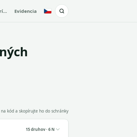
rí…
Evidencia
Česky
ených
e na kód a skopírujte ho do schránky
15 druhov · 6 N