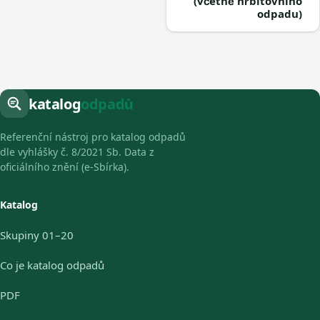
(včetně hřbitovního
odpadu)
katalog
odpadů
Referenční nástroj pro katalog odpadů
dle vyhlášky č. 8/2021 Sb. Data z
oficiálního znění (e-Sbírka).
Katalog
Skupiny 01–20
Co je katalog odpadů
PDF