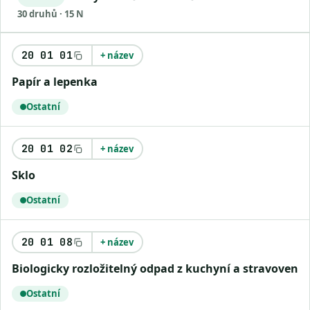
30 druhů · 15 N
20 01 01
+ název
Papír a lepenka
Ostatní
20 01 02
+ název
Sklo
Ostatní
20 01 08
+ název
Biologicky rozložitelný odpad z kuchyní a stravoven
Ostatní