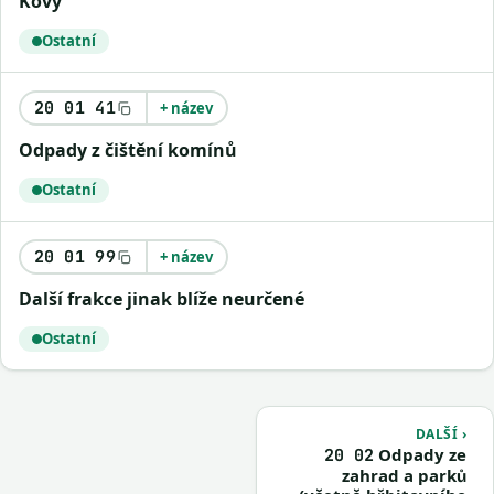
Kovy
Ostatní
20 01 41
+ název
Odpady z čištění komínů
Ostatní
20 01 99
+ název
Další frakce jinak blíže neurčené
Ostatní
DALŠÍ ›
Odpady ze
20 02
zahrad a parků