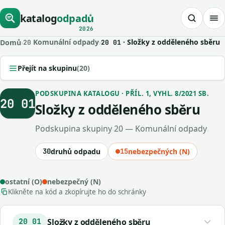
katalog
odpadů
2026
Komunální odpady
· Složky z odděleného sběru
Domů
›
›
20
20 01
Přejít na skupinu
(20)
PODSKUPINA KATALOGU · PŘÍL. 1, VYHL. 8/2021 SB.
20 01
Složky z odděleného sběru
Podskupina skupiny 20 — Komunální odpady
30
druhů odpadu
15
nebezpečných (N)
ostatní (O)
nebezpečný (N)
Klikněte na kód a zkopírujte ho do schránky
Složky z odděleného sběru
20 01