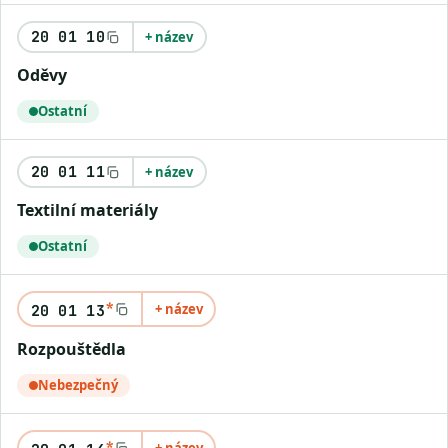
20 01 10
+ název
Oděvy
Ostatní
20 01 11
+ název
Textilní materiály
Ostatní
*
+ název
20 01 13
Rozpouštědla
Nebezpečný
*