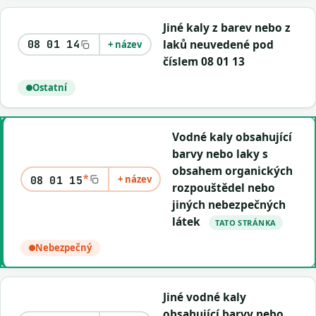
Jiné kaly z barev nebo z
laků neuvedené pod
08 01 14
+ název
číslem 08 01 13
Ostatní
Vodné kaly obsahující
barvy nebo laky s
obsahem organických
*
+ název
08 01 15
rozpouštědel nebo
jiných nebezpečných
látek
TATO STRÁNKA
Nebezpečný
Jiné vodné kaly
obsahující barvy nebo