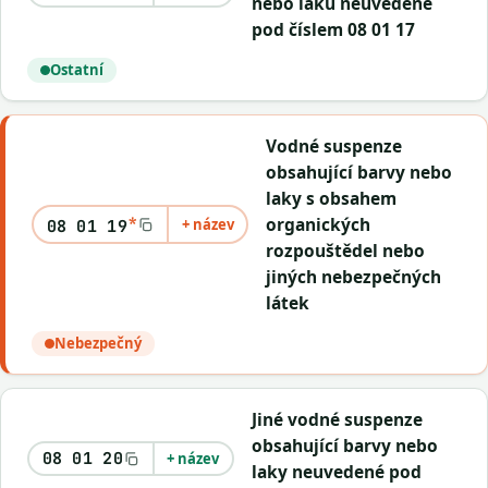
nebo laků neuvedené
pod číslem 08 01 17
Ostatní
Vodné suspenze
obsahující barvy nebo
laky s obsahem
*
organických
+ název
08 01 19
rozpouštědel nebo
jiných nebezpečných
látek
Nebezpečný
Jiné vodné suspenze
obsahující barvy nebo
08 01 20
+ název
laky neuvedené pod