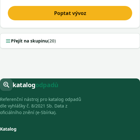
Poptat vývoz
Přejít na skupinu
(20)
katalog
odpadů
Referenční nástroj pro katalog odpadů
dle vyhlášky č. 8/2021 Sb. Data z
oficiálního znění (e-Sbírka).
Katalog