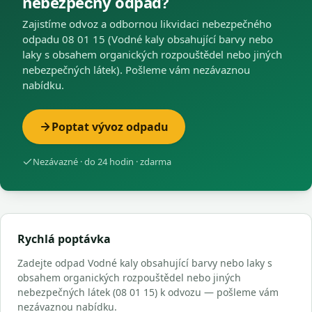
nebezpečný odpad?
Zajistíme odvoz a odbornou likvidaci nebezpečného
odpadu 08 01 15 (Vodné kaly obsahující barvy nebo
laky s obsahem organických rozpouštědel nebo jiných
nebezpečných látek). Pošleme vám nezávaznou
nabídku.
Poptat vývoz odpadu
Nezávazné · do 24 hodin · zdarma
Rychlá poptávka
Zadejte odpad Vodné kaly obsahující barvy nebo laky s
obsahem organických rozpouštědel nebo jiných
nebezpečných látek (08 01 15) k odvozu — pošleme vám
nezávaznou nabídku.