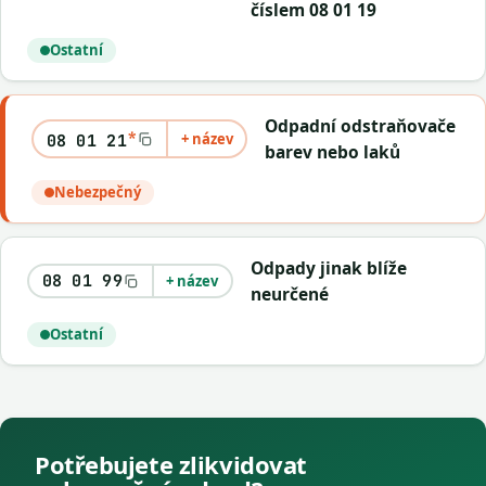
číslem 08 01 19
Ostatní
Odpadní odstraňovače
*
+ název
08 01 21
barev nebo laků
Nebezpečný
Odpady jinak blíže
08 01 99
+ název
neurčené
Ostatní
Potřebujete zlikvidovat