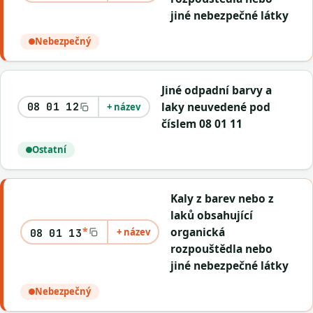
jiné nebezpečné látky
Nebezpečný
Jiné odpadní barvy a
laky neuvedené pod
08 01 12
+ název
číslem 08 01 11
Ostatní
Kaly z barev nebo z
laků obsahující
*
organická
+ název
08 01 13
rozpouštědla nebo
jiné nebezpečné látky
Nebezpečný