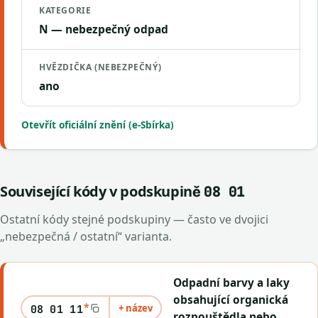
KATEGORIE
N — nebezpečný odpad
HVĚZDIČKA (NEBEZPEČNÝ)
ano
Otevřít oficiální znění (e-Sbírka)
Související kódy v podskupině
08 01
Ostatní kódy stejné podskupiny — často ve dvojici
„nebezpečná / ostatní“ varianta.
Odpadní barvy a laky
obsahující organická
*
+ název
08 01 11
rozpouštědla nebo