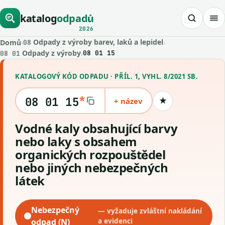
katalog
odpadů
2026
Odpady z výroby barev, laků a lepidel
Domů
›
›
08
Odpady z výroby
›
08 01 15
08 01
KATALOGOVÝ KÓD ODPADU · PŘÍL. 1, VYHL. 8/2021 SB.
*
08 01 15
+ název
★
Uložit kód
Vodné kaly obsahující barvy
nebo laky s obsahem
organických rozpouštědel
nebo jiných nebezpečných
látek
Nebezpečný
— vyžaduje zvláštní nakládání
odpad (N)
a evidenci