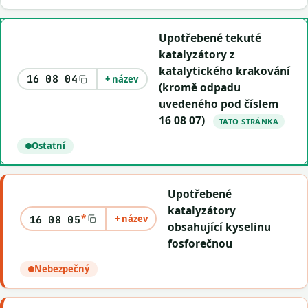
Upotřebené tekuté
katalyzátory z
katalytického krakování
16 08 04
+ název
(kromě odpadu
uvedeného pod číslem
16 08 07)
TATO STRÁNKA
Ostatní
Upotřebené
katalyzátory
*
+ název
16 08 05
obsahující kyselinu
fosforečnou
Nebezpečný