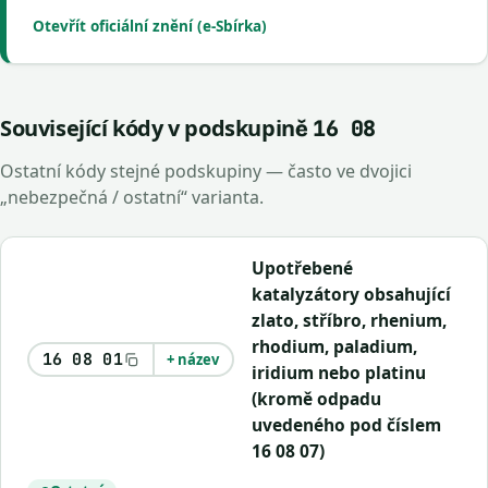
Otevřít oficiální znění (e-Sbírka)
Související kódy v podskupině
16 08
Ostatní kódy stejné podskupiny — často ve dvojici
„nebezpečná / ostatní“ varianta.
Upotřebené
katalyzátory obsahující
zlato, stříbro, rhenium,
rhodium, paladium,
16 08 01
+ název
iridium nebo platinu
(kromě odpadu
uvedeného pod číslem
16 08 07)