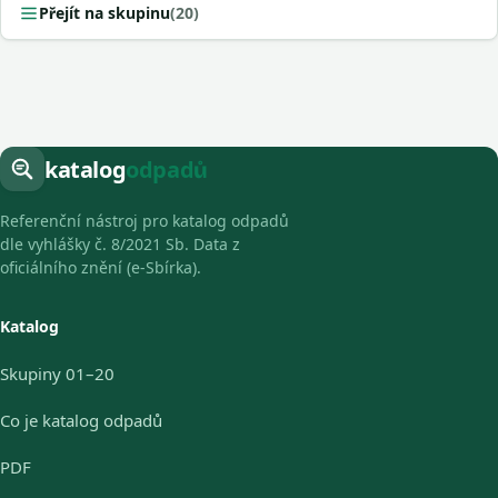
Přejít na skupinu
(20)
katalog
odpadů
Referenční nástroj pro katalog odpadů
dle vyhlášky č. 8/2021 Sb. Data z
oficiálního znění (e-Sbírka).
Katalog
Skupiny 01–20
Co je katalog odpadů
PDF