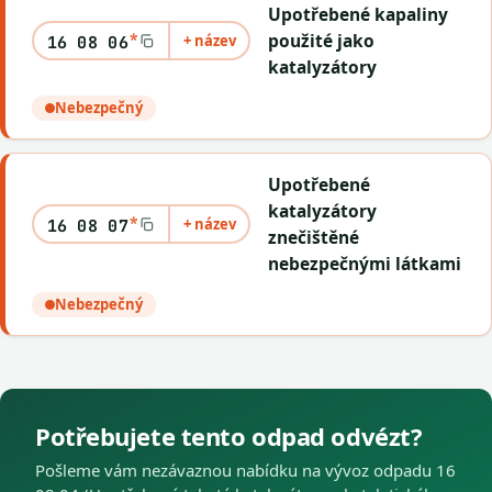
Upotřebené kapaliny
*
použité jako
+ název
16 08 06
katalyzátory
Nebezpečný
Upotřebené
katalyzátory
*
+ název
16 08 07
znečištěné
nebezpečnými látkami
Nebezpečný
Potřebujete tento odpad odvézt?
Pošleme vám nezávaznou nabídku na vývoz odpadu 16