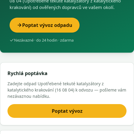
08 04 (Upotřebené tekuté katalyzátory z katalytického
krakování) od ověřených dopravců ve vašem okolí.
Poptat vývoz odpadu
Nezávazné · do 24 hodin · zdarma
Rychlá poptávka
Zadejte odpad Upotřebené tekuté katalyzátory z
katalytického krakování (16 08 04) k odvozu — pošleme vám
nezávaznou nabídku.
Poptat vývoz