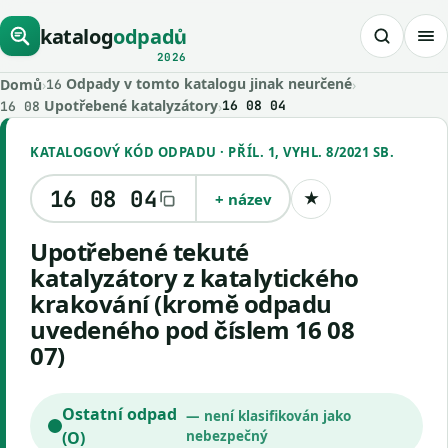
katalog
odpadů
2026
Odpady v tomto katalogu jinak neurčené
Domů
›
›
16
Upotřebené katalyzátory
›
16 08 04
16 08
KATALOGOVÝ KÓD ODPADU · PŘÍL. 1, VYHL. 8/2021 SB.
16 08 04
+ název
★
Uložit kód
Upotřebené tekuté
katalyzátory z katalytického
krakování (kromě odpadu
uvedeného pod číslem 16 08
07)
Ostatní odpad
— není klasifikován jako
(O)
nebezpečný