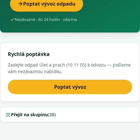
Poptat vývoz odpadu
Nezávazné · do 24 hodin · zdarma
Rychlá poptávka
Zadejte odpad Úlet a prach (10 11 05) k odvozu — pošleme
vám nezávaznou nabídku.
Poptat vývoz
Přejít na skupinu
(20)