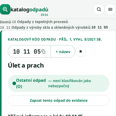
katalog
odpadů
2026
Odpady z tepelných procesů
Domů
›
›
10
Odpady z výroby skla a skleněných výrobků
›
10 11 05
10 11
KATALOGOVÝ KÓD ODPADU · PŘÍL. 1, VYHL. 8/2021 SB.
10 11 05
+ název
★
Uložit kód
Úlet a prach
Ostatní odpad
— není klasifikován jako
(O)
nebezpečný
Zapsat tento odpad do evidence