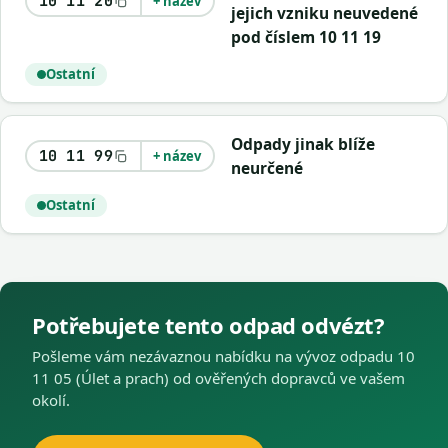
10 11 20
+ název
jejich vzniku neuvedené
pod číslem 10 11 19
Ostatní
Odpady jinak blíže
10 11 99
+ název
neurčené
Ostatní
Potřebujete tento odpad odvézt?
Pošleme vám nezávaznou nabídku na vývoz odpadu 10
11 05 (Úlet a prach) od ověřených dopravců ve vašem
okolí.