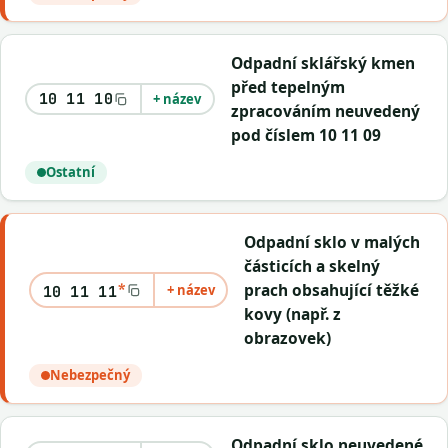
Odpadní sklářský kmen
před tepelným
10 11 10
+ název
zpracováním neuvedený
pod číslem 10 11 09
Ostatní
Odpadní sklo v malých
částicích a skelný
*
prach obsahující těžké
+ název
10 11 11
kovy (např. z
obrazovek)
Nebezpečný
Odpadní sklo neuvedené