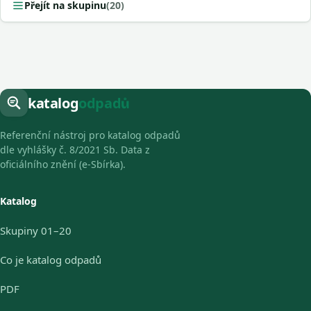
Přejít na skupinu
(20)
katalog
odpadů
Referenční nástroj pro katalog odpadů
dle vyhlášky č. 8/2021 Sb. Data z
oficiálního znění (e-Sbírka).
Katalog
Skupiny 01–20
Co je katalog odpadů
PDF