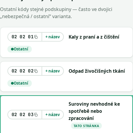
Ostatní kódy stejné podskupiny — často ve dvojici
„nebezpečná / ostatní“ varianta.
Kaly z praní a z čištění
02 02 01
+ název
Ostatní
Odpad živočišných tkání
02 02 02
+ název
Ostatní
Suroviny nevhodné ke
spotřebě nebo
02 02 03
+ název
zpracování
TATO STRÁNKA