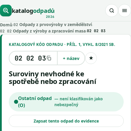
katalog
odpadů
2026
Odpady z prvovýroby v zemědělství
Domů
›
›
02
Odpady z výroby a zpracování masa
›
02 02 03
02 02
KATALOGOVÝ KÓD ODPADU · PŘÍL. 1, VYHL. 8/2021 SB.
02 02 03
+ název
★
Uložit kód
Suroviny nevhodné ke
spotřebě nebo zpracování
Ostatní odpad
— není klasifikován jako
(O)
nebezpečný
Zapsat tento odpad do evidence