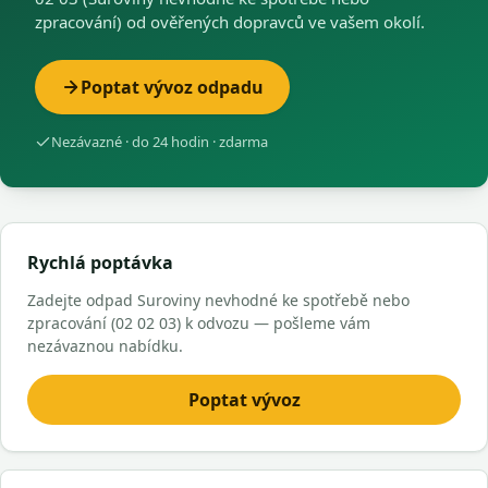
zpracování) od ověřených dopravců ve vašem okolí.
Poptat vývoz odpadu
Nezávazné · do 24 hodin · zdarma
Rychlá poptávka
Zadejte odpad Suroviny nevhodné ke spotřebě nebo
zpracování (02 02 03) k odvozu — pošleme vám
nezávaznou nabídku.
Poptat vývoz