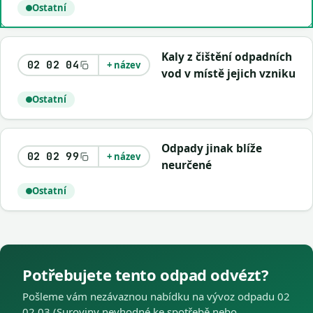
Ostatní
Kaly z čištění odpadních
02 02 04
+ název
vod v místě jejich vzniku
Ostatní
Odpady jinak blíže
02 02 99
+ název
neurčené
Ostatní
Potřebujete tento odpad odvézt?
Pošleme vám nezávaznou nabídku na vývoz odpadu 02
02 03 (Suroviny nevhodné ke spotřebě nebo