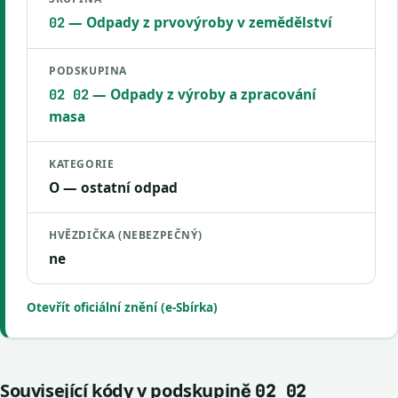
— Odpady z prvovýroby v zemědělství
02
PODSKUPINA
— Odpady z výroby a zpracování
02 02
masa
KATEGORIE
O — ostatní odpad
HVĚZDIČKA (NEBEZPEČNÝ)
ne
Otevřít oficiální znění (e-Sbírka)
Související kódy v podskupině
02 02