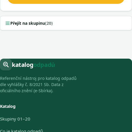
Přejít na skupinu
(20)
katalog
odpadů
Referenční nástroj pro katalog odpadů
dle vyhlášky č. 8/2021 Sb. Data z
oficiálního znění (e-Sbírka).
Katalog
Skupiny 01–20
Co je katalog odpadů