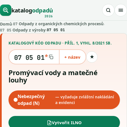
katalog
odpadů
2026
Odpady z organických chemických procesů
Domů
›
›
07
Odpady z výroby
›
07 05 01
07 05
KATALOGOVÝ KÓD ODPADU · PŘÍL. 1, VYHL. 8/2021 SB.
*
07 05 01
+ název
★
Uložit kód
Promývací vody a matečné
louhy
Nebezpečný
— vyžaduje zvláštní nakládání
odpad (N)
a evidenci
Vytvořit ILNO