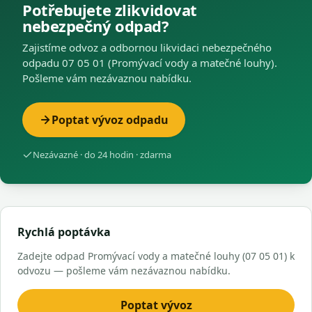
Potřebujete zlikvidovat
nebezpečný odpad?
Zajistíme odvoz a odbornou likvidaci nebezpečného
odpadu 07 05 01 (Promývací vody a matečné louhy).
Pošleme vám nezávaznou nabídku.
Poptat vývoz odpadu
Nezávazné · do 24 hodin · zdarma
Rychlá poptávka
Zadejte odpad Promývací vody a matečné louhy (07 05 01) k
odvozu — pošleme vám nezávaznou nabídku.
Poptat vývoz