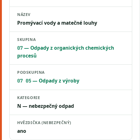
NÁZEV
Promývací vody a matečné louhy
SKUPINA
— Odpady z organických chemických
07
procesů
PODSKUPINA
— Odpady z výroby
07 05
KATEGORIE
N — nebezpečný odpad
HVĚZDIČKA (NEBEZPEČNÝ)
ano