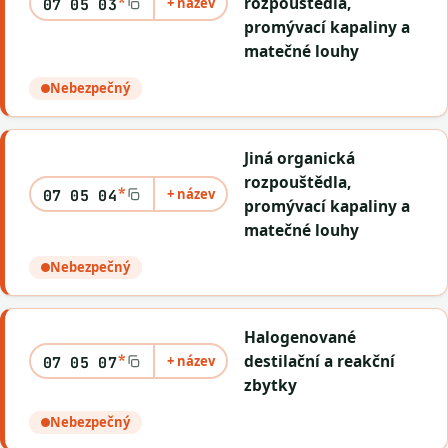
rozpouštědla,
+ název
07 05 03
promývací kapaliny a
matečné louhy
Nebezpečný
Jiná organická
rozpouštědla,
*
+ název
07 05 04
promývací kapaliny a
matečné louhy
Nebezpečný
Halogenované
*
destilační a reakční
+ název
07 05 07
zbytky
Nebezpečný