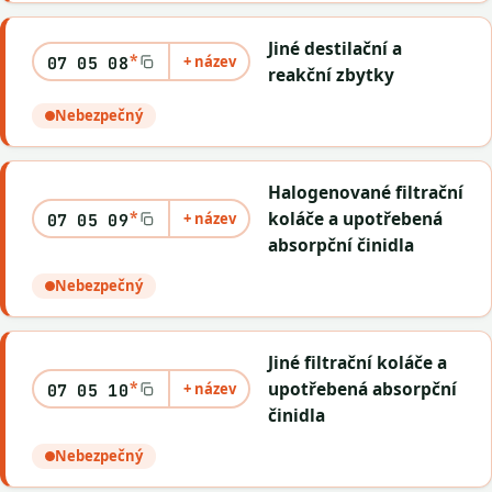
Jiné destilační a
*
+ název
07 05 08
reakční zbytky
Nebezpečný
Halogenované filtrační
*
koláče a upotřebená
+ název
07 05 09
absorpční činidla
Nebezpečný
Jiné filtrační koláče a
*
upotřebená absorpční
+ název
07 05 10
činidla
Nebezpečný