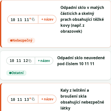
Odpadní sklo v malých
částicích a skelný
*
prach obsahující těžké
+ název
10 11 11
kovy (např. z
obrazovek)
Nebezpečný
Odpadní sklo neuvedené
10 11 12
+ název
pod číslem 10 11 11
Ostatní
Kaly z leštění a
broušení skla
*
+ název
10 11 13
obsahující nebezpečné
látky