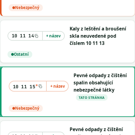
Nebezpečný
Kaly z leštění a broušení
skla neuvedené pod
10 11 14
+ název
číslem 10 11 13
Ostatní
Pevné odpady z čištění
spalin obsahující
*
+ název
10 11 15
nebezpečné látky
TATO STRÁNKA
Nebezpečný
Pevné odpady z čištění