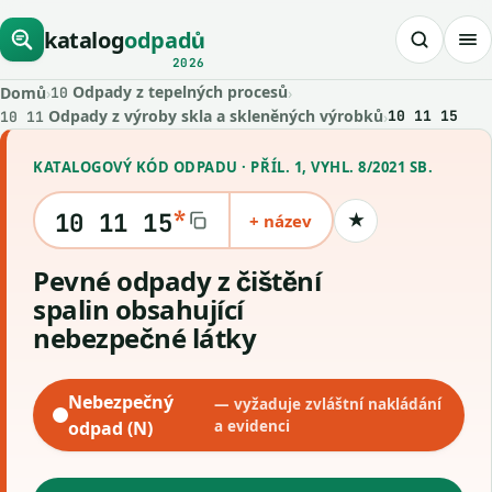
katalog
odpadů
2026
Odpady z tepelných procesů
Domů
›
›
10
Odpady z výroby skla a skleněných výrobků
›
10 11 15
10 11
KATALOGOVÝ KÓD ODPADU · PŘÍL. 1, VYHL. 8/2021 SB.
*
10 11 15
+ název
★
Uložit kód
Pevné odpady z čištění
spalin obsahující
nebezpečné látky
Nebezpečný
— vyžaduje zvláštní nakládání
odpad (N)
a evidenci