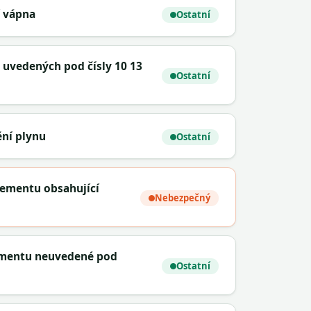
í vápna
Ostatní
 uvedených pod čísly 10 13
Ostatní
tění plynu
Ostatní
ementu obsahující
Nebezpečný
ementu neuvedené pod
Ostatní