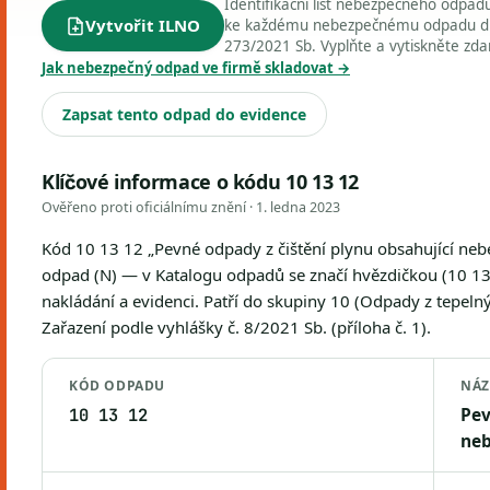
Identifikační list nebezpečného odpa
Vytvořit ILNO
ke každému nebezpečnému odpadu dle 
273/2021 Sb. Vyplňte a vytiskněte zd
Jak nebezpečný odpad ve firmě skladovat →
Zapsat tento odpad do evidence
Klíčové informace o kódu 10 13 12
Ověřeno proti oficiálnímu znění ·
1. ledna 2023
Kód 10 13 12 „Pevné odpady z čištění plynu obsahující neb
odpad (N) — v Katalogu odpadů se značí hvězdičkou (10 13 
nakládání a evidenci. Patří do skupiny 10 (Odpady z tepeln
Zařazení podle vyhlášky č. 8/2021 Sb. (příloha č. 1).
KÓD ODPADU
NÁZ
Pev
10 13 12
neb