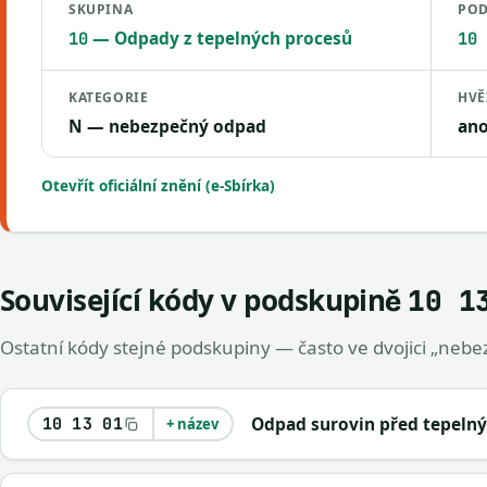
SKUPINA
POD
— Odpady z tepelných procesů
10
10 
KATEGORIE
HVĚ
N — nebezpečný odpad
an
Otevřít oficiální znění (e-Sbírka)
Související kódy v podskupině
10 1
Ostatní kódy stejné podskupiny — často ve dvojici „nebez
Odpad surovin před tepeln
10 13 01
+ název