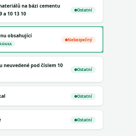
ateriálů na bázi cementu
Ostatní
9 a 10 13 10
ynu obsahující
Nebezpečný
TRÁNKA
nu neuvedené pod číslem 10
Ostatní
kal
Ostatní
é
Ostatní