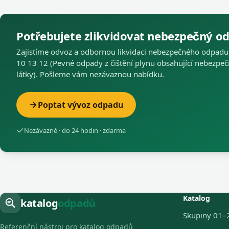
Potřebujete zlikvidovat nebezpečný o
Zajistíme odvoz a odbornou likvidaci nebezpečného odpadu
10 13 12 (Pevné odpady z čištění plynu obsahující nebezpe
látky). Pošleme vám nezávaznou nabídku.
Poptat vývoz odpadu
Nezávazné · do 24 hodin · zdarma
Katalog
katalog
odpadů
Skupiny 01–
Referenční nástroj pro katalog odpadů