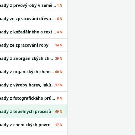
Odpady z prvovýroby v zemědělství
1 N
Odpady ze zpracování dřeva a výroby desek
6 N
Odpady z kožedělného a textilního průmyslu
4 N
ady ze zpracování ropy
14 N
Odpady z anorganických chemických procesů
29 N
Odpady z organických chemických procesů
60 N
Odpady z výroby barev, laků a lepidel
17 N
Odpady z fotografického průmyslu
8 N
ady z tepelných procesů
69 N
Odpady z chemických povrchových úprav
17 N