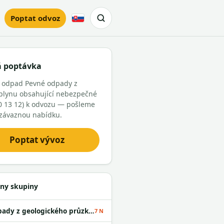
Poptat odvoz
Slovensky
á poptávka
e odpad Pevné odpady z
 plynu obsahující nebezpečné
10 13 12) k odvozu — pošleme
závaznou nabídku.
Poptat vývoz
ny skupiny
Odpady z geologického průzkumu
7 N