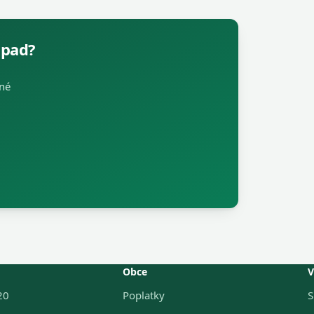
dpad?
čné
Obce
V
20
Poplatky
S