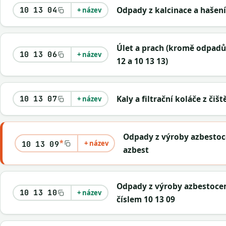
Odpady z kalcinace a hašen
10 13 04
+ název
Úlet a prach (kromě odpadů
10 13 06
+ název
12 a 10 13 13)
Kaly a filtrační koláče z čiš
10 13 07
+ název
Odpady z výroby azbestoc
*
+ název
10 13 09
azbest
Odpady z výroby azbestoc
10 13 10
+ název
číslem 10 13 09