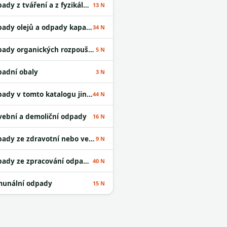
Odpady z tváření a z fyzikální a mechanické úpravy povrchu kovů a plastů
13 N
Odpady olejů a odpady kapalných paliv
34 N
Odpady organických rozpouštědel
5 N
adní obaly
3 N
Odpady v tomto katalogu jinak neurčené
44 N
vební a demoliční odpady
16 N
Odpady ze zdravotní nebo veterinární péče a /nebo z výzkumu s nimi souvisejícího
9 N
Odpady ze zpracování odpadu a z ČOV
40 N
unální odpady
15 N