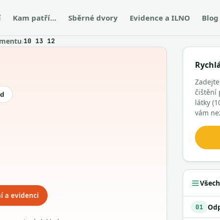
í
Kam patří…
Sběrné dvory
Evidence a ILNO
Blog
ementu
›
10 13 12
Rychl
Zadejt
čištění
ód
látky (
vám ne
Všech
í a evidenci
01