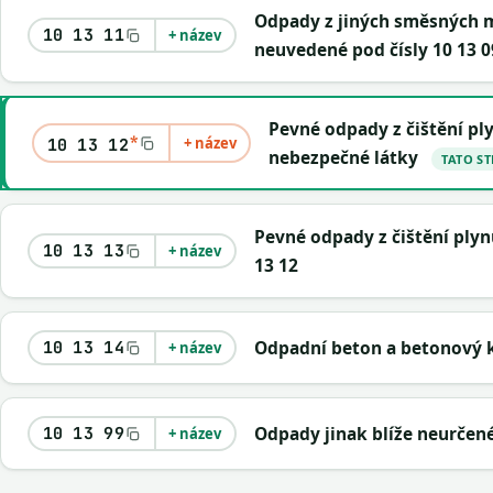
Odpady z jiných směsných m
10 13 11
+ název
neuvedené pod čísly 10 13 0
Pevné odpady z čištění pl
*
+ název
10 13 12
nebezpečné látky
TATO S
Pevné odpady z čištění ply
10 13 13
+ název
13 12
Odpadní beton a betonový 
10 13 14
+ název
Odpady jinak blíže neurčen
10 13 99
+ název