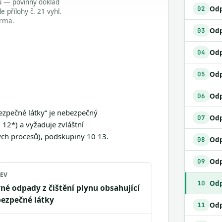
du — povinný doklad
02
přílohy č. 21 vyhl.
arma.
03
04
Odp
05
06
ezpečné látky“ je nebezpečný
07
12*) a vyžaduje zvláštní
ých procesů), podskupiny 10 13.
08
09
EV
Odp
10
né odpady z čištění plynu obsahující
ezpečné látky
11