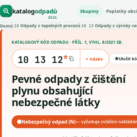
katalog
odpadů
Skupiny
Poplatky obc
2026
Odpady z tepelných procesů
Odpady z výroby c
Domů
›
›
10
10 13
KATALOGOVÝ KÓD ODPADU · PŘÍL. 1, VYHL. 8/2021 SB.
*
10 13 12
+ název
★
Uložit k
Pevné odpady z čištění
plynu obsahující
nebezpečné látky
Nebezpečný odpad (N)
— vyžaduje zvláštní nakládán