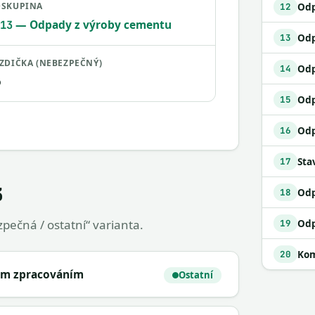
SKUPINA
12
— Odpady z výroby cementu
13
13
ZDIČKA (NEBEZPEČNÝ)
14
o
Odp
15
16
Sta
17
3
18
pečná / ostatní“ varianta.
19
Kom
20
ým zpracováním
Ostatní