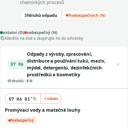
chemických procesů
10
druhů odpadu
8
nebezpečných (N)
ostatní (O)
nebezpečný (N)
Klikněte na kód a zkopírujte ho do schránky
Odpady z výroby, zpracování,
distribuce a používání tuků, maziv,
07 06
mýdel, detergentů, dezinfekčních
prostředků a kosmetiky
10 druhů · 8 N
*
+ název
07 06 01
Promývací vody a matečné louhy
Nebezpečný