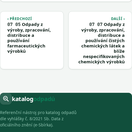
‹ PŘEDCHOZÍ
DALŠÍ ›
Odpady z
Odpady z
07 05
07 07
výroby, zpracování,
výroby, zpracování,
distribuce a
distribuce a
používání
používání čistých
farmaceutických
chemických látek a
výrobků
blíže
nespecifikovaných
chemických výrobků
katalog
odpadů
Referenční nástroj pro katalog odpadů
dle vyhlášky č. 8/2021 Sb. Data z
oficiálního znění (e-Sbírka).