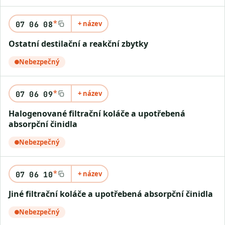
*
+ název
07 06 08
Ostatní destilační a reakční zbytky
Nebezpečný
*
+ název
07 06 09
Halogenované filtrační koláče a upotřebená
absorpční činidla
Nebezpečný
*
+ název
07 06 10
Jiné filtrační koláče a upotřebená absorpční činidla
Nebezpečný