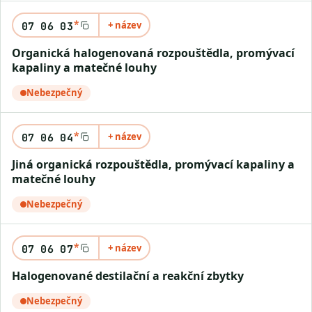
*
+ název
07 06 03
Organická halogenovaná rozpouštědla, promývací
kapaliny a matečné louhy
Nebezpečný
*
+ název
07 06 04
Jiná organická rozpouštědla, promývací kapaliny a
matečné louhy
Nebezpečný
*
+ název
07 06 07
Halogenované destilační a reakční zbytky
Nebezpečný