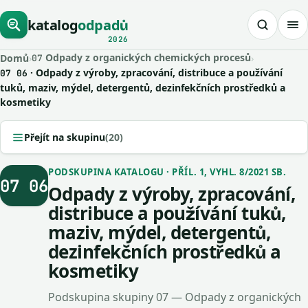
katalog
odpadů
2026
Odpady z organických chemických procesů
Domů
›
›
07
· Odpady z výroby, zpracování, distribuce a používání
07 06
tuků, maziv, mýdel, detergentů, dezinfekčních prostředků a
kosmetiky
Přejít na skupinu
(20)
PODSKUPINA KATALOGU · PŘÍL. 1, VYHL. 8/2021 SB.
07 06
Odpady z výroby, zpracování,
distribuce a používání tuků,
maziv, mýdel, detergentů,
dezinfekčních prostředků a
kosmetiky
Podskupina skupiny 07 — Odpady z organických