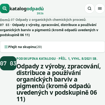
katalog
odpadů
2026
Odpady z organických chemických procesů
Domů
›
›
07
· Odpady z výroby, zpracování, distribuce a používání
07 03
organických barviv a pigmentů (kromě odpadů uvedených v
podskupině 06 11)
Přejít na skupinu
(20)
PODSKUPINA KATALOGU · PŘÍL. 1, VYHL. 8/2021 SB.
07 03
Odpady z výroby, zpracování,
distribuce a používání
organických barviv a
pigmentů (kromě odpadů
uvedených v podskupině 06
11)