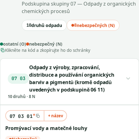
Podskupina skupiny 07 — Odpady z organických
chemických procesů
10
druhů odpadu
8
nebezpečných (N)
ostatní (O)
nebezpečný (N)
Klikněte na kód a zkopírujte ho do schránky
Odpady z výroby, zpracování,
distribuce a používání organických
07 03
barviv a pigmentů (kromě odpadů
uvedených v podskupině 06 11)
10 druhů · 8 N
*
+ název
07 03 01
Promývací vody a matečné louhy