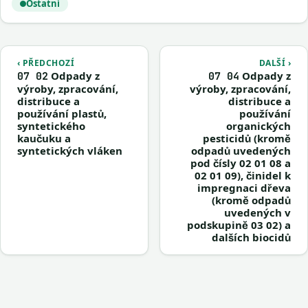
Ostatní
‹ PŘEDCHOZÍ
DALŠÍ ›
Odpady z
Odpady z
07 02
07 04
výroby, zpracování,
výroby, zpracování,
distribuce a
distribuce a
používání plastů,
používání
syntetického
organických
kaučuku a
pesticidů (kromě
syntetických vláken
odpadů uvedených
pod čísly 02 01 08 a
02 01 09), činidel k
impregnaci dřeva
(kromě odpadů
uvedených v
podskupině 03 02) a
dalších biocidů