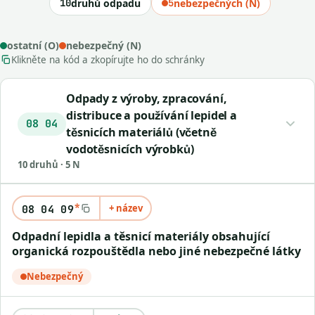
10
druhů odpadu
5
nebezpečných (N)
ostatní (O)
nebezpečný (N)
Klikněte na kód a zkopírujte ho do schránky
Odpady z výroby, zpracování,
distribuce a používání lepidel a
08 04
těsnicích materiálů (včetně
vodotěsnicích výrobků)
10 druhů · 5 N
*
+ název
08 04 09
Odpadní lepidla a těsnicí materiály obsahující
organická rozpouštědla nebo jiné nebezpečné látky
Nebezpečný