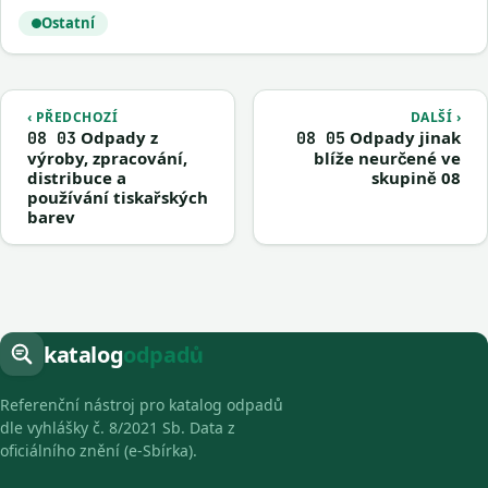
Ostatní
‹ PŘEDCHOZÍ
DALŠÍ ›
Odpady z
Odpady jinak
08 03
08 05
výroby, zpracování,
blíže neurčené ve
distribuce a
skupině 08
používání tiskařských
barev
katalog
odpadů
Referenční nástroj pro katalog odpadů
dle vyhlášky č. 8/2021 Sb. Data z
oficiálního znění (e-Sbírka).