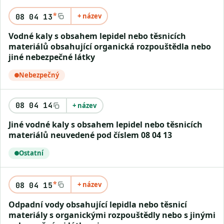
*
+ název
08 04 13
Vodné kaly s obsahem lepidel nebo těsnicích
materiálů obsahující organická rozpouštědla nebo
jiné nebezpečné látky
Nebezpečný
08 04 14
+ název
Jiné vodné kaly s obsahem lepidel nebo těsnicích
materiálů neuvedené pod číslem 08 04 13
Ostatní
*
+ název
08 04 15
Odpadní vody obsahující lepidla nebo těsnicí
materiály s organickými rozpouštědly nebo s jinými