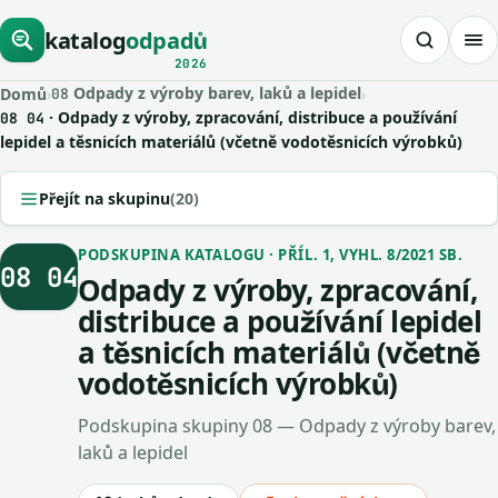
katalog
odpadů
2026
Odpady z výroby barev, laků a lepidel
Domů
›
›
08
· Odpady z výroby, zpracování, distribuce a používání
08 04
lepidel a těsnicích materiálů (včetně vodotěsnicích výrobků)
Přejít na skupinu
(20)
PODSKUPINA KATALOGU · PŘÍL. 1, VYHL. 8/2021 SB.
08 04
Odpady z výroby, zpracování,
distribuce a používání lepidel
a těsnicích materiálů (včetně
vodotěsnicích výrobků)
Podskupina skupiny 08 — Odpady z výroby barev,
laků a lepidel