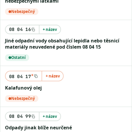
nebezpečnými látkami
Nebezpečný
08 04 16
+ název
Jiné odpadní vody obsahující lepidla nebo těsnicí
materiály neuvedené pod číslem 08 04 15
Ostatní
*
+ název
08 04 17
Kalafunový olej
Nebezpečný
08 04 99
+ název
Odpady jinak blíže neurčené