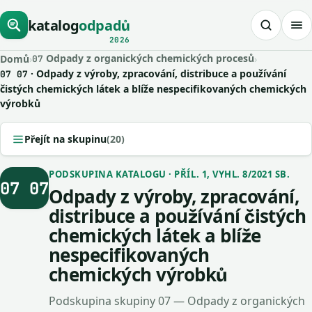
katalog
odpadů
2026
Odpady z organických chemických procesů
Domů
›
›
07
· Odpady z výroby, zpracování, distribuce a používání
07 07
čistých chemických látek a blíže nespecifikovaných chemických
výrobků
Přejít na skupinu
(20)
PODSKUPINA KATALOGU · PŘÍL. 1, VYHL. 8/2021 SB.
07 07
Odpady z výroby, zpracování,
distribuce a používání čistých
chemických látek a blíže
nespecifikovaných
chemických výrobků
Podskupina skupiny 07 — Odpady z organických