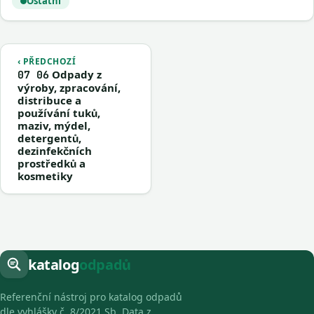
Ostatní
‹ PŘEDCHOZÍ
Odpady z
07 06
výroby, zpracování,
distribuce a
používání tuků,
maziv, mýdel,
detergentů,
dezinfekčních
prostředků a
kosmetiky
katalog
odpadů
Referenční nástroj pro katalog odpadů
dle vyhlášky č. 8/2021 Sb. Data z