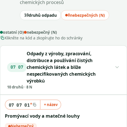
chemických procesů
10
druhů odpadu
8
nebezpečných (N)
ostatní (O)
nebezpečný (N)
Klikněte na kód a zkopírujte ho do schránky
Odpady z výroby, zpracování,
distribuce a používání čistých
chemických látek a blíže
07 07
nespecifikovaných chemických
výrobků
10 druhů · 8 N
*
+ název
07 07 01
Promývací vody a matečné louhy
Nebezpečný