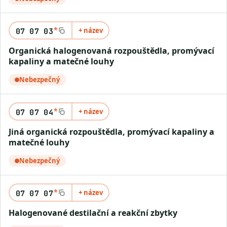
*
+ název
07 07 03
Organická halogenovaná rozpouštědla, promývací
kapaliny a matečné louhy
Nebezpečný
*
+ název
07 07 04
Jiná organická rozpouštědla, promývací kapaliny a
matečné louhy
Nebezpečný
*
+ název
07 07 07
Halogenované destilační a reakční zbytky