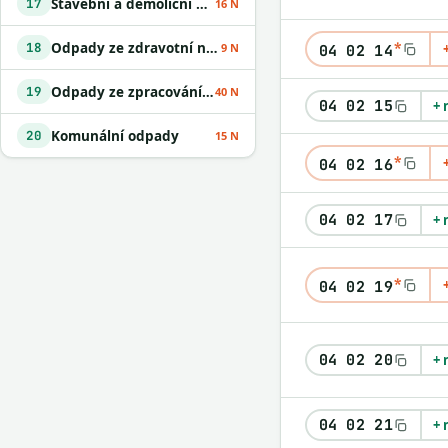
Stavební a demoliční odpady
17
16 N
*
Odpady ze zdravotní nebo veterinární péče a /nebo z výzkumu s nimi souvisejícího
18
9 N
04 02 14
Odpady ze zpracování odpadu a z ČOV
19
40 N
04 02 15
+ 
Komunální odpady
20
15 N
*
04 02 16
04 02 17
+ 
*
04 02 19
04 02 20
+ 
04 02 21
+ 