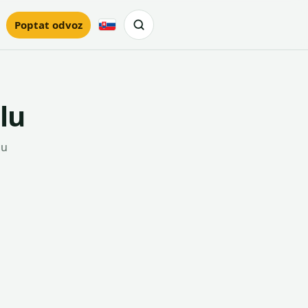
Poptat odvoz
Slovensky
lu
lu