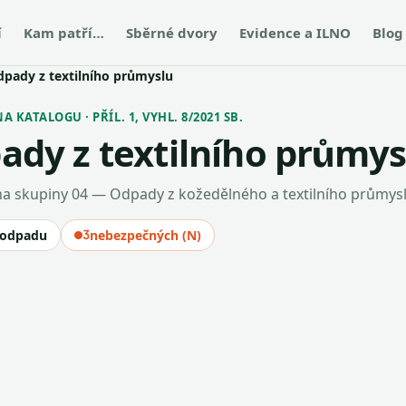
í
Kam patří…
Sběrné dvory
Evidence a ILNO
Blog
dpady z textilního průmyslu
 KATALOGU · PŘÍL. 1, VYHL. 8/2021 SB.
ady z textilního průmys
a skupiny 04 — Odpady z kožedělného a textilního průmys
 odpadu
3
nebezpečných (N)