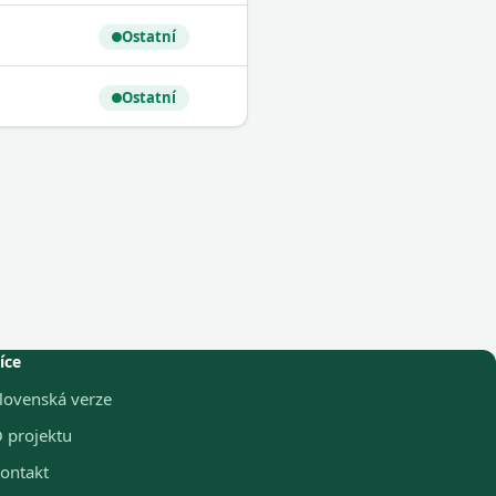
Ostatní
Ostatní
íce
lovenská verze
 projektu
ontakt