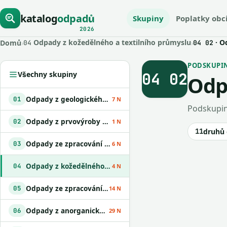
katalog
odpadů
Skupiny
Poplatky obc
2026
Odpady z kožedělného a textilního průmyslu
· O
Domů
›
›
04
04 02
PODSKUPINA
04 02
Všechny skupiny
Odp
Odpady z geologického průzkumu
01
7 N
Podskupin
Odpady z prvovýroby v zemědělství
02
1 N
11
druhů
Odpady ze zpracování dřeva a výroby desek
03
6 N
Odpady z kožedělného a textilního průmyslu
04
4 N
Odpady ze zpracování ropy
05
14 N
Odpady z anorganických chemických procesů
06
29 N