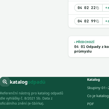
04 02 22
+ 
04 02 99
+ 
‹ PŘEDCHOZÍ
Odpady z ko
04 01
průmyslu
Katalog
katalog
odpadů
Skupiny 01–
Referenční nástroj pro katalog odpadů
Co je katalo
dle vyhlášky č. 8/2021 Sb. Data z
oficiálního znění (e-Sbírka).
PDF