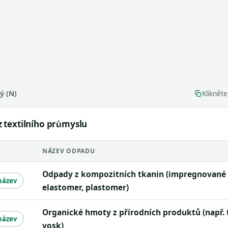
ý (N)
Kliknět
 textilního průmyslu
NÁZEV ODPADU
Odpady z kompozitních tkanin (impregnované tkaniny,
název
elastomer, plastomer)
Organické hmoty z přírodních produktů (např. tuk,
název
vosk)