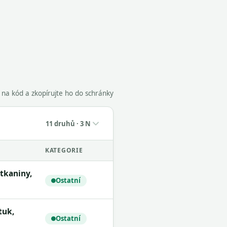
e na kód a zkopírujte ho do schránky
11 druhů · 3 N
KATEGORIE
Ostatní
Ostatní