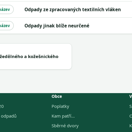
Odpady ze zpracovaných textilních vláken
název
Odpady jinak blíže neurčené
název
žedělného a kožešnického
Obce
V
20
Poplatky
S
g odpadů
Kam patří…
O
Sběrné dvory
K