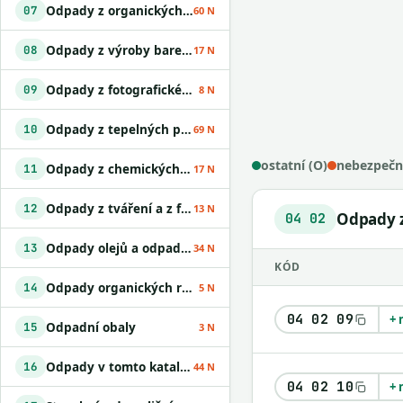
Odpady z organických chemických procesů
07
60 N
Odpady z výroby barev, laků a lepidel
08
17 N
Odpady z fotografického průmyslu
09
8 N
Odpady z tepelných procesů
10
69 N
ostatní (O)
nebezpečn
Odpady z chemických povrchových úprav
11
17 N
Odpady z tváření a z fyzikální a mechanické úpravy povrchu kovů a plastů
12
13 N
Odpady z
04 02
Odpady olejů a odpady kapalných paliv
13
34 N
KÓD
Odpady organických rozpouštědel
14
5 N
04 02 09
+ 
Odpadní obaly
15
3 N
Odpady v tomto katalogu jinak neurčené
16
44 N
04 02 10
+ 