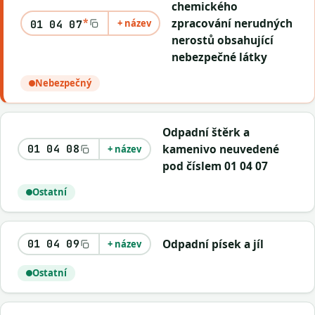
chemického
*
zpracování nerudných
+ název
01 04 07
nerostů obsahující
nebezpečné látky
Nebezpečný
Odpadní štěrk a
kamenivo neuvedené
01 04 08
+ název
pod číslem 01 04 07
Ostatní
Odpadní písek a jíl
01 04 09
+ název
Ostatní