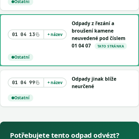
Ostatní
Odpady z řezání a
broušení kamene
01 04 13
+ název
neuvedené pod číslem
01 04 07
TATO STRÁNKA
Ostatní
Odpady jinak blíže
01 04 99
+ název
neurčené
Ostatní
Potřebujete tento odpad odvézt?