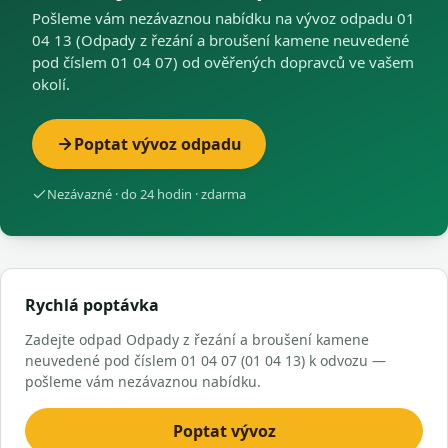
Pošleme vám nezávaznou nabídku na vývoz odpadu 01
04 13 (Odpady z řezání a broušení kamene neuvedené
pod číslem 01 04 07) od ověřených dopravců ve vašem
okolí.
Poptat vývoz odpadu
Nezávazné · do 24 hodin · zdarma
Rychlá poptávka
Zadejte odpad Odpady z řezání a broušení kamene
neuvedené pod číslem 01 04 07 (01 04 13) k odvozu —
pošleme vám nezávaznou nabídku.
Poptat vývoz