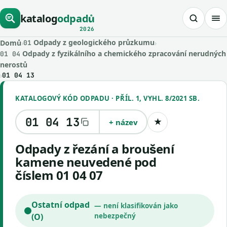
katalog
odpadů
2026
Odpady z geologického průzkumu
Domů
›
›
01
Odpady z fyzikálního a chemického zpracování nerudných
01 04
nerostů
›
01 04 13
KATALOGOVÝ KÓD ODPADU · PŘÍL. 1, VYHL. 8/2021 SB.
01 04 13
+ název
★
Uložit kód
Odpady z řezání a broušení
kamene neuvedené pod
číslem 01 04 07
Ostatní odpad
— není klasifikován jako
(O)
nebezpečný