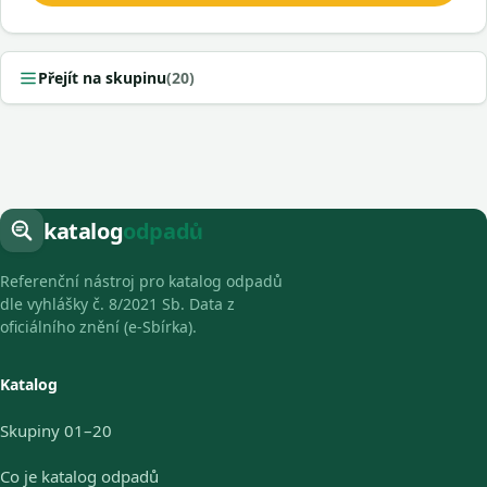
Přejít na skupinu
(20)
katalog
odpadů
Referenční nástroj pro katalog odpadů
dle vyhlášky č. 8/2021 Sb. Data z
oficiálního znění (e-Sbírka).
Katalog
Skupiny 01–20
Co je katalog odpadů