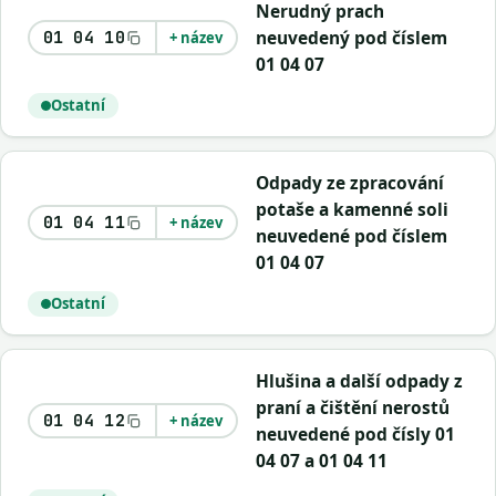
Nerudný prach
neuvedený pod číslem
01 04 10
+ název
01 04 07
Ostatní
Odpady ze zpracování
potaše a kamenné soli
01 04 11
+ název
neuvedené pod číslem
01 04 07
Ostatní
Hlušina a další odpady z
praní a čištění nerostů
01 04 12
+ název
neuvedené pod čísly 01
04 07 a 01 04 11