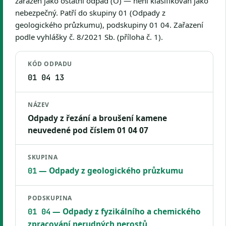
zařazen jako ostatní odpad (O) — není klasifikován jako
nebezpečný. Patří do skupiny 01 (Odpady z
geologického průzkumu), podskupiny 01 04. Zařazení
podle vyhlášky č. 8/2021 Sb. (příloha č. 1).
KÓD ODPADU
01 04 13
NÁZEV
Odpady z řezání a broušení kamene
neuvedené pod číslem 01 04 07
SKUPINA
— Odpady z geologického průzkumu
01
PODSKUPINA
— Odpady z fyzikálního a chemického
01 04
zpracování nerudných nerostů