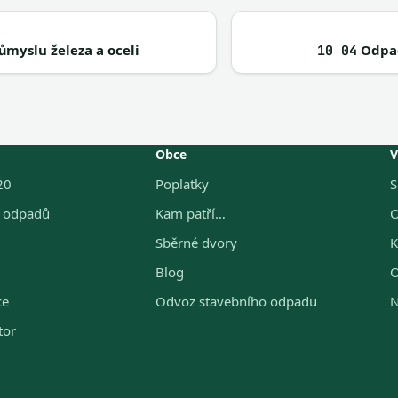
myslu železa a oceli
Odpad
10 04
Obce
V
20
Poplatky
S
g odpadů
Kam patří…
O
Sběrné dvory
K
Blog
O
ce
Odvoz stavebního odpadu
N
tor