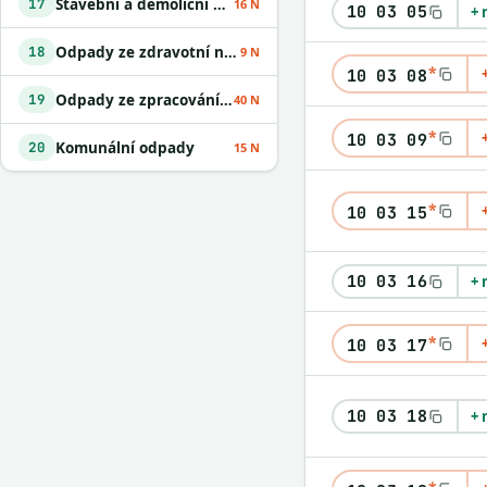
Stavební a demoliční odpady
17
16 N
10 03 05
+ 
Odpady ze zdravotní nebo veterinární péče a /nebo z výzkumu s nimi souvisejícího
18
9 N
*
10 03 08
Odpady ze zpracování odpadu a z ČOV
19
40 N
*
10 03 09
Komunální odpady
20
15 N
*
10 03 15
10 03 16
+ 
*
10 03 17
10 03 18
+ 
*