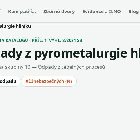
í
Kam patří…
Sběrné dvory
Evidence a ILNO
Blog
lurgie hliníku
 KATALOGU · PŘÍL. 1, VYHL. 8/2021 SB.
ady z pyrometalurgie h
a skupiny 10 — Odpady z tepelných procesů
 odpadu
11
nebezpečných (N)