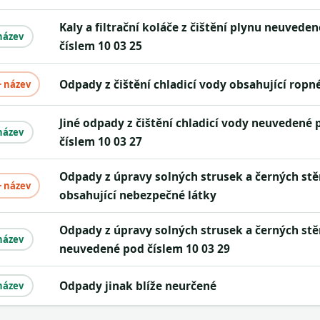
Kaly a filtrační koláče z čištění plynu neuvedené pod
název
číslem 10 03 25
Odpady z čištění chladicí vody obsahující ropn
+ název
Jiné odpady z čištění chladicí vody neuvedené pod
název
číslem 10 03 27
Odpady z úpravy solných strusek a černých stěrů
+ název
obsahující nebezpečné látky
Odpady z úpravy solných strusek a černých stěrů
název
neuvedené pod číslem 10 03 29
Odpady jinak blíže neurčené
název