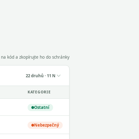
e na kód a zkopírujte ho do schránky
22 druhů · 11 N
KATEGORIE
Ostatní
Nebezpečný