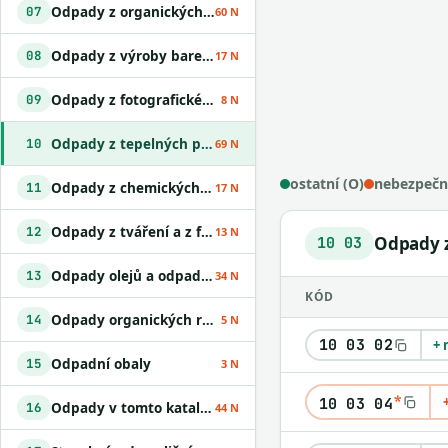
Odpady z organických chemických procesů
07
60 N
Odpady z výroby barev, laků a lepidel
08
17 N
Odpady z fotografického průmyslu
09
8 N
Odpady z tepelných procesů
10
69 N
ostatní (O)
nebezpečn
Odpady z chemických povrchových úprav
11
17 N
Odpady z tváření a z fyzikální a mechanické úpravy povrchu kovů a plastů
12
13 N
Odpady z
10 03
Odpady olejů a odpady kapalných paliv
13
34 N
KÓD
Odpady organických rozpouštědel
14
5 N
10 03 02
+ 
Odpadní obaly
15
3 N
*
10 03 04
Odpady v tomto katalogu jinak neurčené
16
44 N