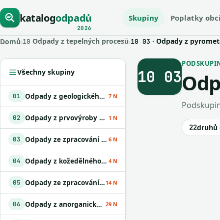
katalog
odpadů
Skupiny
Poplatky obc
2026
Odpady z tepelných procesů
· Odpady z pyrometa
Domů
›
›
10
10 03
PODSKUPINA
10 03
Všechny skupiny
Odp
Odpady z geologického průzkumu
01
7 N
Podskupin
Odpady z prvovýroby v zemědělství
02
1 N
22
druhů
Odpady ze zpracování dřeva a výroby desek
03
6 N
Odpady z kožedělného a textilního průmyslu
04
4 N
Odpady ze zpracování ropy
05
14 N
Odpady z anorganických chemických procesů
06
29 N