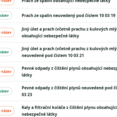
Prach ze spalin obsahující nebezpečné látky
+ název
Prach ze spalin neuvedený pod číslem 10 03 19
název
Jiný úlet a prach (včetně prachu z kulových mlýnů)
+ název
obsahující nebezpečné látky
Jiný úlet a prach (včetně prachu z kulových mlýnů)
název
neuvedené pod číslem 10 03 21
Pevné odpady z čištění plynů obsahující nebezpečné
+ název
látky
Pevné odpady z čištění plynů neuvedené pod číslem 10
název
03 23
Kaly a filtrační koláče z čištění plynu obsahující
+ název
nebezpečné látky