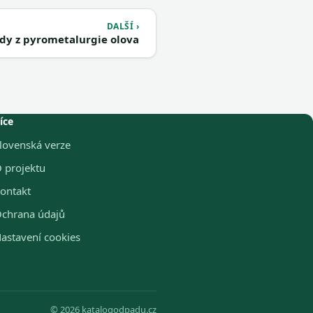
DALŠÍ ›
y z pyrometalurgie olova
íce
lovenská verze
 projektu
ontakt
chrana údajů
astavení cookies
© 2026 katalogodpadu.cz