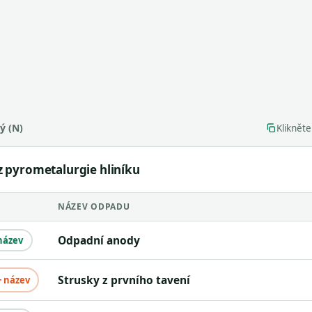
ý (N)
Kliknět
 pyrometalurgie hliníku
NÁZEV ODPADU
Odpadní anody
název
Strusky z prvního tavení
+ název