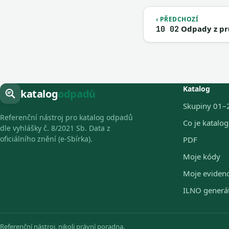
‹ PŘEDCHOZÍ
Odpady z prů
10 02
Katalog
katalog
odpadů
Skupiny 01–
Referenční nástroj pro katalog odpadů
Co je katalo
dle vyhlášky č. 8/2021 Sb. Data z
oficiálního znění (e-Sbírka).
PDF
Moje kódy
Moje eviden
ILNO generá
Referenční nástroj, nikoli právní poradna.