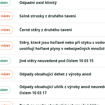
Odpadní oxid hlinitý
název
Solné strusky z druhého tavení
+ název
Černé stěry z druhého tavení
+ název
Stěry, které jsou hořlavé nebo při styku s vodou
+ název
uvolňují hořlavé plyny v nebezpečných množst
Jiné stěry neuvedené pod číslem 10 03 15
název
Odpady obsahující dehet z výroby anod
+ název
Odpady obsahující uhlík z výroby anod neuvedené pod
název
číslem 10 03 17