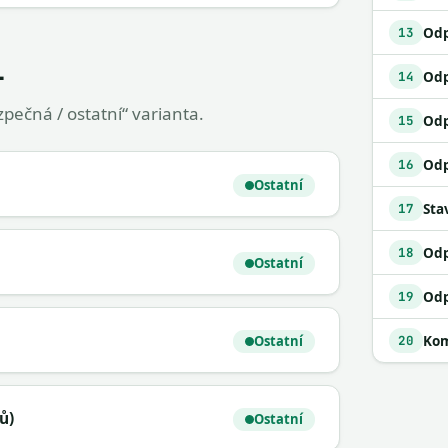
13
1
14
pečná / ostatní“ varianta.
Odp
15
16
Ostatní
Sta
17
18
Ostatní
19
Kom
Ostatní
20
ů)
Ostatní