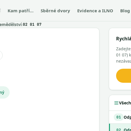
í
Kam patří…
Sběrné dvory
Evidence a ILNO
Blog
emědělství
›
02 01 07
Rychl
Zadejte
01 07)
nezáva
čný
Všech
01
02