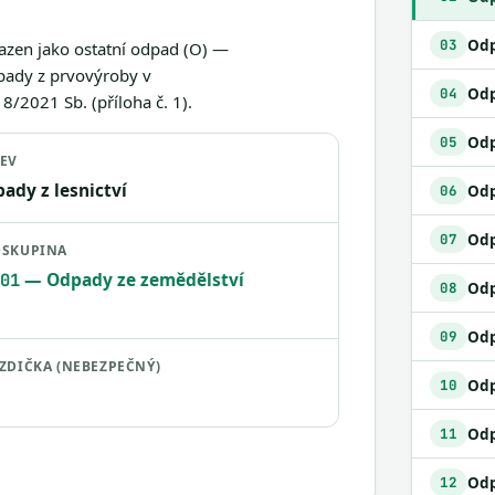
03
řazen jako ostatní odpad (O) —
dpady z prvovýroby v
04
8/2021 Sb. (příloha č. 1).
Odp
05
EV
ady z lesnictví
06
07
SKUPINA
— Odpady ze zemědělství
01
08
09
ZDIČKA (NEBEZPEČNÝ)
Odp
10
11
12