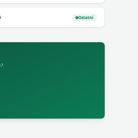
é
Ostatní
07