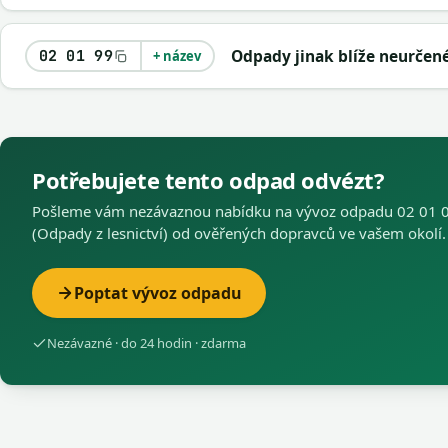
Odpady jinak blíže neurčen
02 01 99
+ název
Potřebujete tento odpad odvézt?
Pošleme vám nezávaznou nabídku na vývoz odpadu 02 01 
(Odpady z lesnictví) od ověřených dopravců ve vašem okolí.
Poptat vývoz odpadu
Nezávazné · do 24 hodin · zdarma