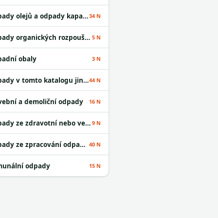
Odpady olejů a odpady kapalných paliv
34 N
Odpady organických rozpouštědel
5 N
adní obaly
3 N
Odpady v tomto katalogu jinak neurčené
44 N
vební a demoliční odpady
16 N
Odpady ze zdravotní nebo veterinární péče a /nebo z výzkumu s nimi souvisejícího
9 N
Odpady ze zpracování odpadu a z ČOV
40 N
unální odpady
15 N