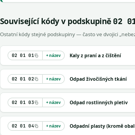
Související kódy v podskupině
02 0
Ostatní kódy stejné podskupiny — často ve dvojici „nebez
Kaly z praní a z čištění
02 01 01
+ název
Odpad živočišných tkání
02 01 02
+ název
Odpad rostlinných pletiv
02 01 03
+ název
Odpadní plasty (kromě obal
02 01 04
+ název