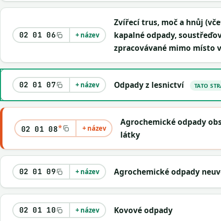
Zvířecí trus, moč a hnůj (vč
kapalné odpady, soustřeďo
02 01 06
+ název
zpracovávané mimo místo 
Odpady z lesnictví
02 01 07
+ název
TATO ST
Agrochemické odpady obs
*
+ název
02 01 08
látky
Agrochemické odpady neuve
02 01 09
+ název
Kovové odpady
02 01 10
+ název