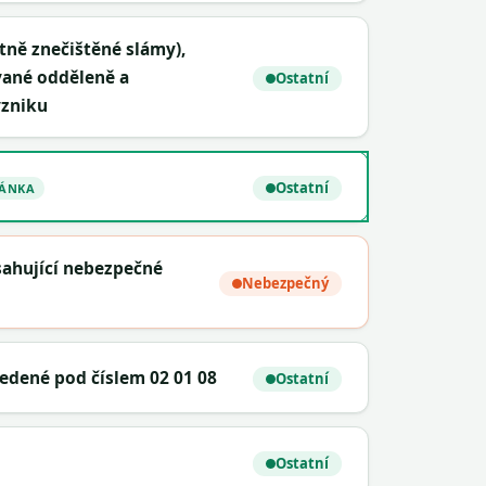
etně znečištěné slámy),
vané odděleně a
Ostatní
vzniku
Ostatní
RÁNKA
ahující nebezpečné
Nebezpečný
dené pod číslem 02 01 08
Ostatní
Ostatní