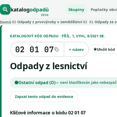
katalog
odpadů
Skupiny
Poplatky obc
2026
Odpady z prvovýroby v zemědělství
Odpady ze z
Domů
›
›
02
02 01
KATALOGOVÝ KÓD ODPADU · PŘÍL. 1, VYHL. 8/2021 SB.
02 01 07
+ název
★
Uložit kód
Odpady z lesnictví
Ostatní odpad (O)
— není klasifikován jako nebezpe
Zapsat tento odpad do evidence
Klíčové informace o kódu 02 01 07