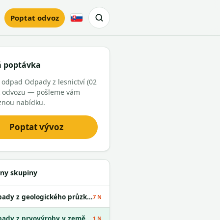
Poptat odvoz
Slovensky
á poptávka
 odpad Odpady z lesnictví (02
 k odvozu — pošleme vám
znou nabídku.
Poptat vývoz
ny skupiny
Odpady z geologického průzkumu
7 N
Odpady z prvovýroby v zemědělství
1 N