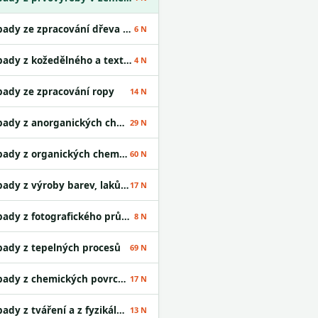
Odpady ze zpracování dřeva a výroby desek
6 N
Odpady z kožedělného a textilního průmyslu
4 N
ady ze zpracování ropy
14 N
Odpady z anorganických chemických procesů
29 N
Odpady z organických chemických procesů
60 N
Odpady z výroby barev, laků a lepidel
17 N
Odpady z fotografického průmyslu
8 N
ady z tepelných procesů
69 N
Odpady z chemických povrchových úprav
17 N
Odpady z tváření a z fyzikální a mechanické úpravy povrchu kovů a plastů
13 N