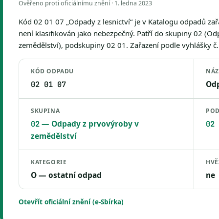
Ověřeno proti oficiálnímu znění ·
1. ledna 2023
Kód 02 01 07 „Odpady z lesnictví“ je v Katalogu odpadů za
není klasifikován jako nebezpečný. Patří do skupiny 02 (O
zemědělství), podskupiny 02 01. Zařazení podle vyhlášky č. 
KÓD ODPADU
NÁZ
Odp
02 01 07
SKUPINA
POD
— Odpady z prvovýroby v
02
02 
zemědělství
KATEGORIE
HVĚ
O — ostatní odpad
ne
Otevřít oficiální znění (e-Sbírka)