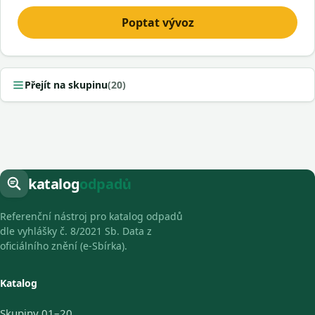
Poptat vývoz
Přejít na skupinu
(20)
katalog
odpadů
Referenční nástroj pro katalog odpadů
dle vyhlášky č. 8/2021 Sb. Data z
oficiálního znění (e-Sbírka).
Katalog
Skupiny 01–20