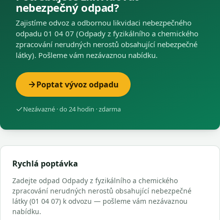
nebezpečný odpad?
Zajistíme odvoz a odbornou likvidaci nebezpečného
odpadu 01 04 07 (Odpady z fyzikálního a chemického
zpracování nerudných nerostů obsahující nebezpečné
látky). Pošleme vám nezávaznou nabídku.
Poptat vývoz odpadu
Nezávazné · do 24 hodin · zdarma
Rychlá poptávka
Zadejte odpad Odpady z fyzikálního a chemického
zpracování nerudných nerostů obsahující nebezpečné
látky (01 04 07) k odvozu — pošleme vám nezávaznou
nabídku.