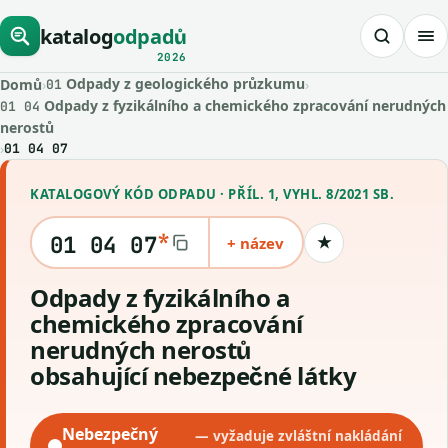
katalog
odpadů
2026
Odpady z geologického průzkumu
Domů
›
›
01
Odpady z fyzikálního a chemického zpracování nerudných
01 04
nerostů
›
01 04 07
KATALOGOVÝ KÓD ODPADU · PŘÍL. 1, VYHL. 8/2021 SB.
*
01 04 07
+ název
★
Uložit kód
Odpady z fyzikálního a
chemického zpracování
nerudných nerostů
obsahující nebezpečné látky
Nebezpečný
— vyžaduje zvláštní nakládání