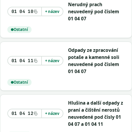
Nerudný prach
neuvedený pod číslem
01 04 10
+ název
01 04 07
Ostatní
Odpady ze zpracování
potaše a kamenné soli
01 04 11
+ název
neuvedené pod číslem
01 04 07
Ostatní
Hlušina a další odpady z
praní a čištění nerostů
01 04 12
+ název
neuvedené pod čísly 01
04 07 a 01 04 11