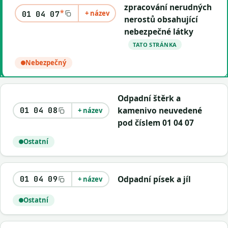
zpracování nerudných
*
+ název
01 04 07
nerostů obsahující
nebezpečné látky
TATO STRÁNKA
Nebezpečný
Odpadní štěrk a
kamenivo neuvedené
01 04 08
+ název
pod číslem 01 04 07
Ostatní
Odpadní písek a jíl
01 04 09
+ název
Ostatní