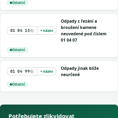
Ostatní
Odpady z řezání a
broušení kamene
01 04 13
+ název
neuvedené pod číslem
01 04 07
Ostatní
Odpady jinak blíže
01 04 99
+ název
neurčené
Ostatní
Potřebujete zlikvidovat