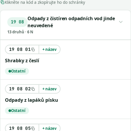
Klikněte na kód a zkopírujte ho do schránky
Odpady z čistíren odpadních vod jinde
19 08
neuvedené
13 druhů · 6 N
19 08 01
+ název
Shrabky z česlí
Ostatní
19 08 02
+ název
Odpady z lapáků písku
Ostatní
19 08 05
+ název