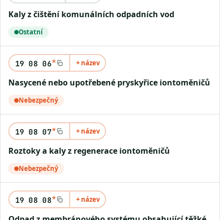
Kaly z čištění komunálních odpadních vod
Ostatní
*
+ název
19 08 06
Nasycené nebo upotřebené pryskyřice iontoměničů
Nebezpečný
*
+ název
19 08 07
Roztoky a kaly z regenerace iontoměničů
Nebezpečný
*
+ název
19 08 08
Odpad z membránového systému obsahující těžké