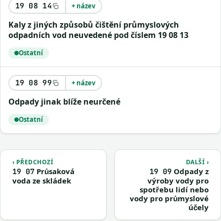
19 08 14
+ název
Kaly z jiných způsobů čištění průmyslových
odpadních vod neuvedené pod číslem 19 08 13
Ostatní
19 08 99
+ název
Odpady jinak blíže neurčené
Ostatní
‹ PŘEDCHOZÍ
DALŠÍ ›
Průsaková
Odpady z
19 07
19 09
voda ze skládek
výroby vody pro
spotřebu lidí nebo
vody pro průmyslové
účely