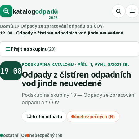
katalog
odpadů
2026
Odpady ze zpracování odpadu a z ČOV
Domů
›
›
19
· Odpady z čistíren odpadních vod jinde neuvedené
19 08
Přejít na skupinu
(20)
PODSKUPINA KATALOGU · PŘÍL. 1, VYHL. 8/2021 SB.
19 08
Odpady z čistíren odpadních
vod jinde neuvedené
Podskupina skupiny 19 — Odpady ze zpracování
odpadu a z ČOV
13
druhů odpadu
6
nebezpečných (N)
ostatní (O)
nebezpečný (N)