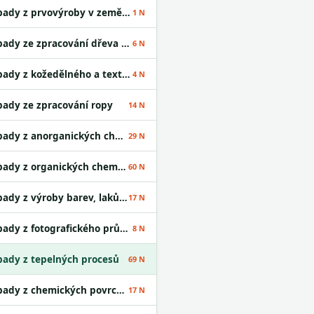
Odpady z prvovýroby v zemědělství
1 N
Odpady ze zpracování dřeva a výroby desek
6 N
Odpady z kožedělného a textilního průmyslu
4 N
ady ze zpracování ropy
14 N
Odpady z anorganických chemických procesů
29 N
Odpady z organických chemických procesů
60 N
Odpady z výroby barev, laků a lepidel
17 N
Odpady z fotografického průmyslu
8 N
ady z tepelných procesů
69 N
Odpady z chemických povrchových úprav
17 N