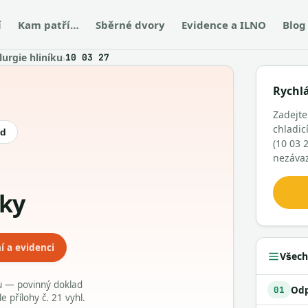
í
Kam patří…
Sběrné dvory
Evidence a ILNO
Blog
urgie hliníku
›
10 03 27
Rychl
Zadejte
chladic
ód
(10 03 
nezáva
tky
í a evidenci
Všech
du — povinný doklad
01
přílohy č. 21 vyhl.