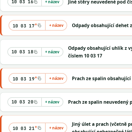
Jiné stěry neuvedené pod čí
10 03 16
+ název
*
Odpady obsahující dehet 
+ název
10 03 17
Odpady obsahující uhlík z 
10 03 18
+ název
číslem 10 03 17
*
Prach ze spalin obsahujíc
+ název
10 03 19
Prach ze spalin neuvedený p
10 03 20
+ název
Jiný úlet a prach (včetně 
*
+ název
10 03 21
obsahující nebezpečné lát