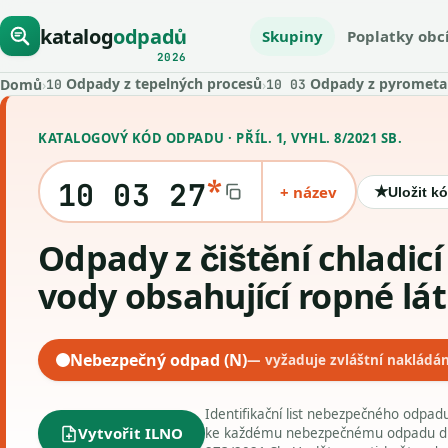
katalog
odpadů
Skupiny
Poplatky obc
2026
Odpady z tepelných procesů
Odpady z pyrometal
Domů
›
›
10
10 03
KATALOGOVÝ KÓD ODPADU · PŘÍL. 1, VYHL. 8/2021 SB.
*
10 03 27
+ název
★
Uložit k
Odpady z čištění chladicí
vody obsahující ropné lá
Nebezpečný odpad (N)
— vyžaduje zvláštní nakládán
Identifikační list nebezpečného odpa
Vytvořit ILNO
ke každému nebezpečnému odpadu dle 