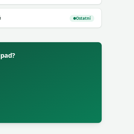
é
Ostatní
dpad?