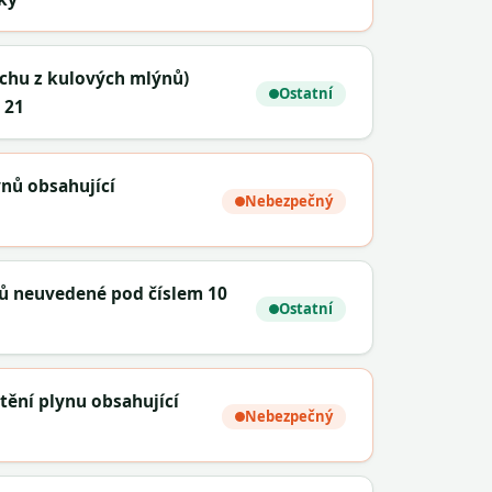
rachu z kulových mlýnů)
Ostatní
 21
ynů obsahující
Nebezpečný
nů neuvedené pod číslem 10
Ostatní
ištění plynu obsahující
Nebezpečný