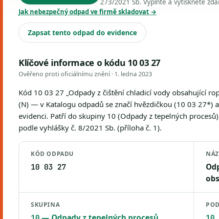
273/2021 Sb. Vyplňte a vytiskněte zd
Jak nebezpečný odpad ve firmě skladovat →
Zapsat tento odpad do evidence
Klíčové informace o kódu 10 03 27
Ověřeno proti oficiálnímu znění ·
1. ledna 2023
Kód 10 03 27 „Odpady z čištění chladicí vody obsahující ro
(N) — v Katalogu odpadů se značí hvězdičkou (10 03 27*) a 
evidenci. Patří do skupiny 10 (Odpady z tepelných procesů
podle vyhlášky č. 8/2021 Sb. (příloha č. 1).
KÓD ODPADU
NÁZ
Odp
10 03 27
obs
SKUPINA
POD
— Odpady z tepelných procesů
10
10 