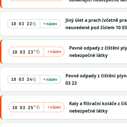
Jiný úlet a prach (včetně p
10 03 22
+ název
neuvedené pod číslem 10 03
Pevné odpady z čištění pl
*
+ název
10 03 23
nebezpečné látky
Pevné odpady z čištění ply
10 03 24
+ název
03 23
Kaly a filtrační koláče z č
*
+ název
10 03 25
nebezpečné látky