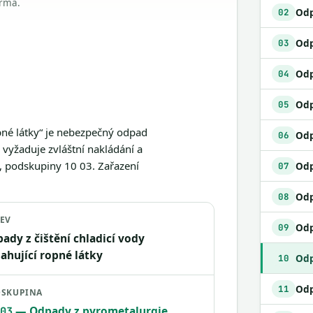
arma.
02
03
04
Odp
05
pné látky“ je nebezpečný odpad
06
vyžaduje zvláštní nakládání a
), podskupiny 10 03. Zařazení
07
08
EV
09
ady z čištění chladicí vody
ahující ropné látky
Odp
10
11
SKUPINA
— Odpady z pyrometalurgie
03