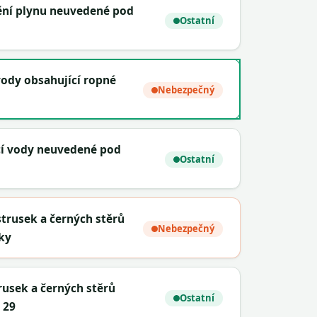
štění plynu neuvedené pod
Ostatní
vody obsahující ropné
Nebezpečný
icí vody neuvedené pod
Ostatní
trusek a černých stěrů
Nebezpečný
ky
rusek a černých stěrů
Ostatní
 29