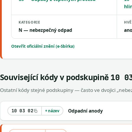
hli
KATEGORIE
HVĚ
N — nebezpečný odpad
an
Otevřít oficiální znění (e-Sbírka)
Související kódy v podskupině
10 0
Ostatní kódy stejné podskupiny — často ve dvojici „nebez
Odpadní anody
10 03 02
+ název