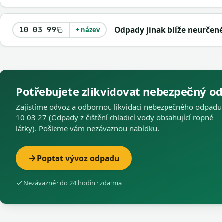
Odpady jinak blíže neurčen
10 03 99
+ název
Potřebujete zlikvidovat nebezpečný o
Zajistíme odvoz a odbornou likvidaci nebezpečného odpadu
10 03 27 (Odpady z čištění chladicí vody obsahující ropné
látky). Pošleme vám nezávaznou nabídku.
Poptat vývoz odpadu
Nezávazné · do 24 hodin · zdarma