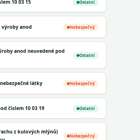
slem 10 03 15
Ostatní
z výroby anod
Nebezpečný
výroby anod neuvedené pod
Ostatní
í nebezpečné látky
Nebezpečný
od číslem 10 03 19
Ostatní
prachu z kulových mlýnů)
Nebezpečný
ky