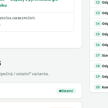
12
níku
13
ZDIČKA (NEBEZPEČNÝ)
14
o
Odp
15
16
Sta
17
3
18
pečná / ostatní“ varianta.
19
Kom
20
Ostatní