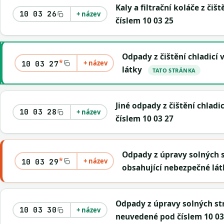
Kaly a filtrační koláče z či
10 03 26
+ název
číslem 10 03 25
Odpady z čištění chladicí 
*
+ název
10 03 27
látky
TATO STRÁNKA
Jiné odpady z čištění chlad
10 03 28
+ název
číslem 10 03 27
Odpady z úpravy solných s
*
+ název
10 03 29
obsahující nebezpečné lát
Odpady z úpravy solných st
10 03 30
+ název
neuvedené pod číslem 10 03