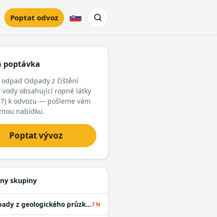
Poptat odvoz
Slovensky
á poptávka
 odpad Odpady z čištění
í vody obsahující ropné látky
27) k odvozu — pošleme vám
znou nabídku.
Poptat vývoz
ny skupiny
Odpady z geologického průzkumu
7 N