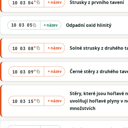
*
Strusky z prvního tavení
+ název
10 03 04
Odpadní oxid hlinitý
10 03 05
+ název
*
Solné strusky z druhého t
+ název
10 03 08
*
Černé stěry z druhého tav
+ název
10 03 09
Stěry, které jsou hořlavé 
*
uvolňují hořlavé plyny v 
+ název
10 03 15
množstvích