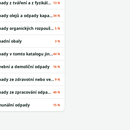
Odpady z tváření a z fyzikální a mechanické úpravy povrchu kovů a plastů
13 N
Odpady olejů a odpady kapalných paliv
34 N
Odpady organických rozpouštědel
5 N
adní obaly
3 N
Odpady v tomto katalogu jinak neurčené
44 N
vební a demoliční odpady
16 N
Odpady ze zdravotní nebo veterinární péče a /nebo z výzkumu s nimi souvisejícího
9 N
Odpady ze zpracování odpadu a z ČOV
40 N
unální odpady
15 N