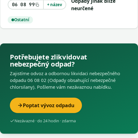
Odpady jinak blíže
06 08 99
+ název
neurčené
Ostatní
Potřebujete zlikvidovat
nebezpečný odpad?
Zajistíme odvoz a odbornou likvidaci nebezpečného
odpadu 06 08 02 (Odpady obsahující nebezpečné
chlorsilany). Pošleme vám nezávaznou nabídku.
Poptat vývoz odpadu
Nezávazné · do 24 hodin · zdarma