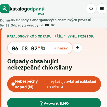
katalog
odpadů
2026
Odpady z anorganických chemických procesů
Domů
›
›
06
Odpady z výroby
›
06 08 02
06 08
KATALOGOVÝ KÓD ODPADU · PŘÍL. 1, VYHL. 8/2021 SB.
*
06 08 02
+ název
★
Uložit kód
Odpady obsahující
nebezpečné chlorsilany
Nebezpečný
— vyžaduje zvláštní nakládání
odpad (N)
a evidenci
Vytvořit ILNO