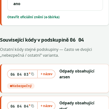
ano
Otevřít oficiální znění (e-Sbírka)
Související kódy v podskupině
06 04
Ostatní kódy stejné podskupiny — často ve dvojici
„nebezpečná / ostatní“ varianta.
Odpady obsahující
*
+ název
06 04 03
arsen
Nebezpečný
Odpady obsahující
*
+ název
06 04 04
rtuť