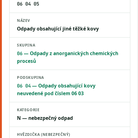
06 04 05
NÁZEV
Odpady obsahující jiné těžké kovy
SKUPINA
— Odpady z anorganických chemických
06
procesů
PODSKUPINA
— Odpady obsahující kovy
06 04
neuvedené pod číslem 06 03
KATEGORIE
N — nebezpečný odpad
HVĚZDIČKA (NEBEZPEČNÝ)