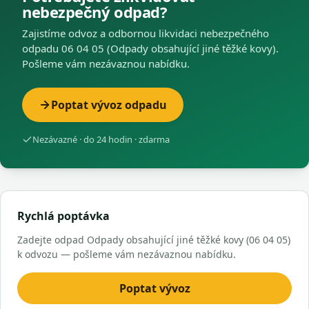
nebezpečný odpad?
Zajistíme odvoz a odbornou likvidaci nebezpečného
odpadu 06 04 05 (Odpady obsahující jiné těžké kovy).
Pošleme vám nezávaznou nabídku.
Poptat vývoz odpadu
Nezávazné · do 24 hodin · zdarma
Rychlá poptávka
Zadejte odpad Odpady obsahující jiné těžké kovy (06 04 05)
k odvozu — pošleme vám nezávaznou nabídku.
Poptat vývoz