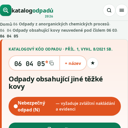
katalog
odpadů
2026
Odpady z anorganických chemických procesů
Domů
›
›
06
Odpady obsahující kovy neuvedené pod číslem 06 03
›
06 04
06 04 05
KATALOGOVÝ KÓD ODPADU · PŘÍL. 1, VYHL. 8/2021 SB.
*
06 04 05
+ název
★
Uložit kód
Odpady obsahující jiné těžké
kovy
Nebezpečný
— vyžaduje zvláštní nakládání
odpad (N)
a evidenci