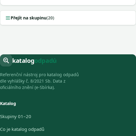
Přejít na skupinu
(20)
katalog
odpadů
Referenční nástroj pro katalog odpadů
dle vyhlášky č. 8/2021 Sb. Data z
oficiálního znění (e-Sbírka).
Katalog
Skupiny 01–20
Co je katalog odpadů