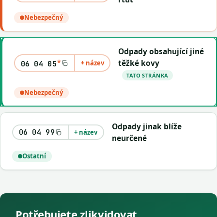
Nebezpečný
Odpady obsahující jiné
*
těžké kovy
+ název
06 04 05
TATO STRÁNKA
Nebezpečný
Odpady jinak blíže
06 04 99
+ název
neurčené
Ostatní
Potřebujete zlikvidovat