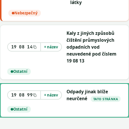
látky
Nebezpečný
Kaly z jiných způsobů
čištění průmyslových
odpadních vod
19 08 14
+ název
neuvedené pod číslem
19 08 13
Ostatní
Odpady jinak blíže
19 08 99
+ název
neurčené
TATO STRÁNKA
Ostatní