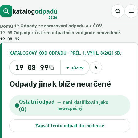
katalog
odpadů
2026
Odpady ze zpracování odpadu a z ČOV
Domů
›
›
19
Odpady z čistíren odpadních vod jinde neuvedené
›
19 08
19 08 99
KATALOGOVÝ KÓD ODPADU · PŘÍL. 1, VYHL. 8/2021 SB.
19 08 99
+ název
★
Uložit kód
Odpady jinak blíže neurčené
Ostatní odpad
— není klasifikován jako
(O)
nebezpečný
Zapsat tento odpad do evidence