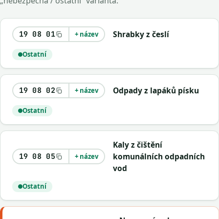
„nebezpečná / ostatní“ varianta.
Shrabky z česlí
19 08 01
+ název
Ostatní
Odpady z lapáků písku
19 08 02
+ název
Ostatní
Kaly z čištění
komunálních odpadních
19 08 05
+ název
vod
Ostatní