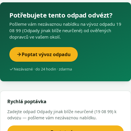
Potřebujete tento odpad odvézt?
Pošleme vám nezávaznou nabídku na vývoz odpadu 19
08 99 (Odpady jinak blíže neurčené) od ověřených
dopravců ve vašem okolí.
Poptat vývoz odpadu
Nezávazné · do 24 hodin · zdarma
Rychlá poptávka
Zadejte odpad Odpady jinak blíže neurčené (19 08 99) k
odvozu — pošleme vám nezávaznou nabídku.