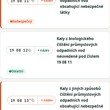
odpadních vod
+ název
19 08 11
obsahující nebezpečné
látky
Nebezpečný
Kaly z biologického
čištění průmyslových
odpadních vod
19 08 12
+ název
neuvedené pod číslem
19 08 11
Ostatní
Kaly z jiných způsobů
čištění průmyslových
*
odpadních vod
+ název
19 08 13
obsahující nebezpečné