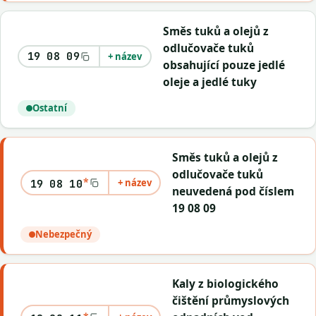
Směs tuků a olejů z
odlučovače tuků
19 08 09
+ název
obsahující pouze jedlé
oleje a jedlé tuky
Ostatní
Směs tuků a olejů z
odlučovače tuků
*
+ název
19 08 10
neuvedená pod číslem
19 08 09
Nebezpečný
Kaly z biologického
čištění průmyslových
*