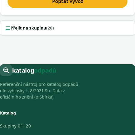
Poptat vývoz
Přejít na skupinu
(20)
katalog
odpadů
Referenční nástroj pro katalog odpadů
dle vyhlášky č. 8/2021 Sb. Data z
oficiálního znění (e-Sbírka).
Katalog
Skupiny 01–20