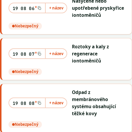
Nasycené nebo
*
upotřebené pryskyřice
+ název
19 08 06
iontoměničů
Nebezpečný
Roztoky a kaly z
*
regenerace
+ název
19 08 07
iontoměničů
Nebezpečný
Odpad z
membránového
*
+ název
19 08 08
systému obsahující
těžké kovy
Nebezpečný