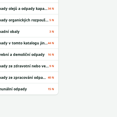
Odpady olejů a odpady kapalných paliv
34 N
Odpady organických rozpouštědel
5 N
adní obaly
3 N
Odpady v tomto katalogu jinak neurčené
44 N
vební a demoliční odpady
16 N
Odpady ze zdravotní nebo veterinární péče a /nebo z výzkumu s nimi souvisejícího
9 N
Odpady ze zpracování odpadu a z ČOV
40 N
unální odpady
15 N