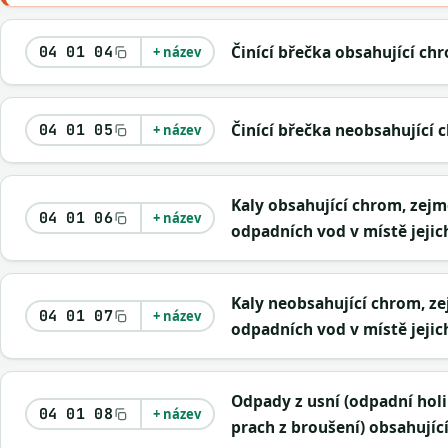
Činící břečka obsahující ch
04 01 04
+ název
Činící břečka neobsahující 
04 01 05
+ název
Kaly obsahující chrom, zejm
04 01 06
+ název
odpadních vod v místě jejic
Kaly neobsahující chrom, ze
04 01 07
+ název
odpadních vod v místě jejic
Odpady z usní (odpadní holi
04 01 08
+ název
prach z broušení) obsahujíc