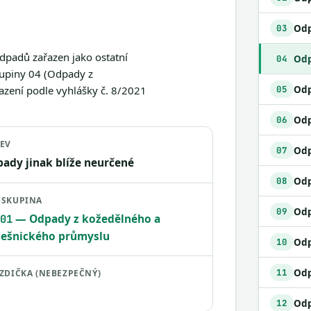
03
odpadů zařazen jako ostatní
04
kupiny 04 (Odpady z
Odp
azení podle vyhlášky č. 8/2021
05
06
EV
07
ady jinak blíže neurčené
08
SKUPINA
09
— Odpady z kožedělného a
01
ešnického průmyslu
Odp
10
11
ZDIČKA (NEBEZPEČNÝ)
12