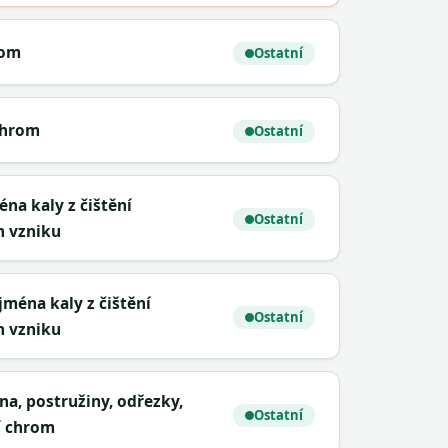
rom
Ostatní
chrom
Ostatní
éna kaly z čištění
Ostatní
h vzniku
jména kaly z čištění
Ostatní
h vzniku
na, postružiny, odřezky,
Ostatní
í chrom