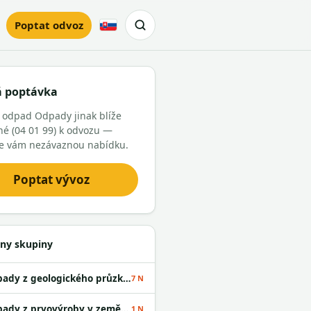
Poptat odvoz
Slovensky
á poptávka
 odpad Odpady jinak blíže
é (04 01 99) k odvozu —
e vám nezávaznou nabídku.
Poptat vývoz
ny skupiny
Odpady z geologického průzkumu
7 N
Odpady z prvovýroby v zemědělství
1 N