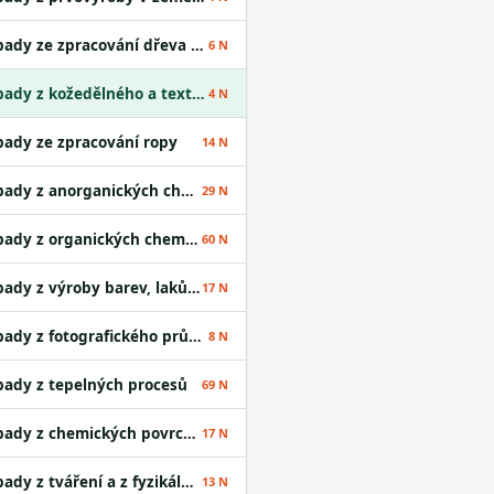
Odpady ze zpracování dřeva a výroby desek
6 N
Odpady z kožedělného a textilního průmyslu
4 N
ady ze zpracování ropy
14 N
Odpady z anorganických chemických procesů
29 N
Odpady z organických chemických procesů
60 N
Odpady z výroby barev, laků a lepidel
17 N
Odpady z fotografického průmyslu
8 N
ady z tepelných procesů
69 N
Odpady z chemických povrchových úprav
17 N
Odpady z tváření a z fyzikální a mechanické úpravy povrchu kovů a plastů
13 N