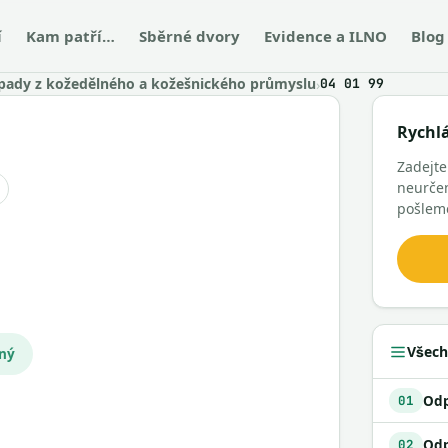
í
Kam patří…
Sběrné dvory
Evidence a ILNO
Blog
ady z kožedělného a kožešnického průmyslu
›
04 01 99
Rychl
Zadejte
neurčen
pošlem
Všech
čný
01
02