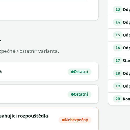
13
14
Odp
15
1
16
pečná / ostatní“ varianta.
Sta
17
a
Ostatní
18
19
Ostatní
Kom
20
ahující rozpouštědla
Nebezpečný