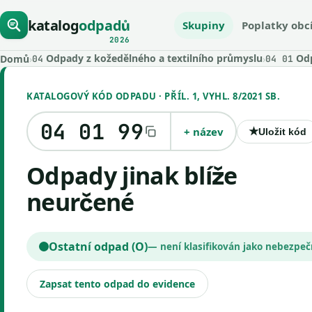
katalog
odpadů
Skupiny
Poplatky obc
2026
Odpady z kožedělného a textilního průmyslu
Odp
Domů
›
›
04
04 01
KATALOGOVÝ KÓD ODPADU · PŘÍL. 1, VYHL. 8/2021 SB.
04 01 99
+ název
★
Uložit kód
Odpady jinak blíže
neurčené
Ostatní odpad (O)
— není klasifikován jako nebezpe
Zapsat tento odpad do evidence