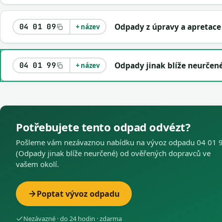
Odpady z úpravy a apretace
04 01 09
+ název
Odpady jinak blíže neurčen
04 01 99
+ název
Potřebujete tento odpad odvézt?
Pošleme vám nezávaznou nabídku na vývoz odpadu 04 01 
(Odpady jinak blíže neurčené) od ověřených dopravců ve
vašem okolí.
Poptat vývoz odpadu
Nezávazné · do 24 hodin · zdarma