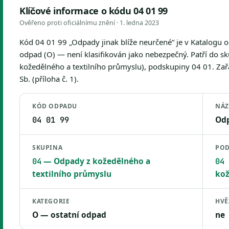
Klíčové informace o kódu 04 01 99
Ověřeno proti oficiálnímu znění ·
1. ledna 2023
Kód 04 01 99 „Odpady jinak blíže neurčené“ je v Katalogu 
odpad (O) — není klasifikován jako nebezpečný. Patří do s
kožedělného a textilního průmyslu), podskupiny 04 01. Zař
Sb. (příloha č. 1).
KÓD ODPADU
NÁZ
Odp
04 01 99
SKUPINA
POD
— Odpady z kožedělného a
04
04 
textilního průmyslu
kož
KATEGORIE
HVĚ
O — ostatní odpad
ne