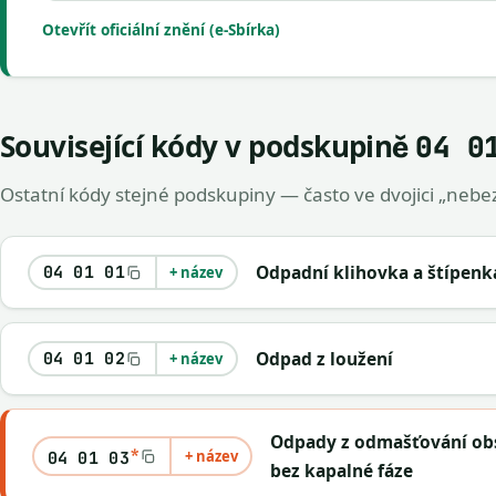
Otevřít oficiální znění (e-Sbírka)
Související kódy v podskupině
04 0
Ostatní kódy stejné podskupiny — často ve dvojici „nebez
Odpadní klihovka a štípenk
04 01 01
+ název
Odpad z loužení
04 01 02
+ název
Odpady z odmašťování obs
*
+ název
04 01 03
bez kapalné fáze