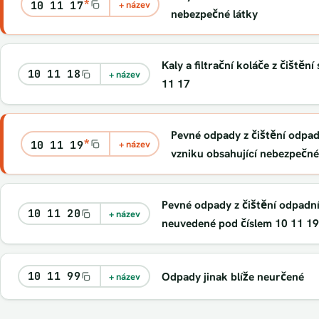
*
10 11 17
+ název
nebezpečné látky
Kaly a filtrační koláče z čištěn
10 11 18
+ název
11 17
Pevné odpady z čištění odpadn
*
10 11 19
+ název
vzniku obsahující nebezpečné
Pevné odpady z čištění odpadní
10 11 20
+ název
neuvedené pod číslem 10 11 19
10 11 99
Odpady jinak blíže neurčené
+ název