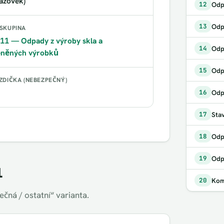
azovek)
12
13
SKUPINA
11
— Odpady z výroby skla a
Odp
14
eněných výrobků
Odp
15
ZDIČKA (NEBEZPEČNÝ)
16
Sta
17
18
19
1
Kom
20
čná / ostatní“ varianta.