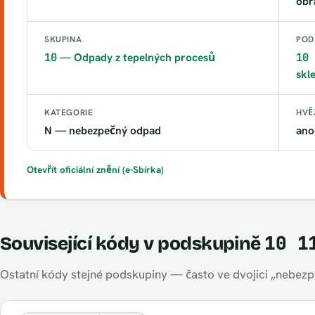
obr
SKUPINA
POD
10
— Odpady z tepelných procesů
10 
skl
KATEGORIE
HVĚ
N — nebezpečný odpad
ano
Otevřít oficiální znění (e-Sbírka)
10 1
Související kódy v podskupině
Ostatní kódy stejné podskupiny — často ve dvojici „nebezpe