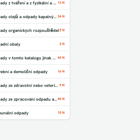
Odpady z tváření a z fyzikální a mechanické úpravy povrchu kovů a plastů
13 N
Odpady olejů a odpady kapalných paliv
34 N
ady organických rozpouštědel
5 N
adní obaly
3 N
Odpady v tomto katalogu jinak neurčené
44 N
vební a demoliční odpady
16 N
Odpady ze zdravotní nebo veterinární péče a /nebo z výzkumu s nimi souvisejícího
9 N
Odpady ze zpracování odpadu a z ČOV
40 N
unální odpady
15 N