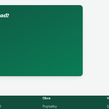
pad?
Obce
V
0
Poplatky
S