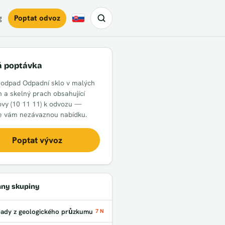
g
Poptat odvoz
Slovensky
á poptávka
 odpad Odpadní sklo v malých
h a skelný prach obsahující
ovy (10 11 11) k odvozu —
 vám nezávaznou nabídku.
Poptat vývoz
ny skupiny
ady z geologického průzkumu
7 N