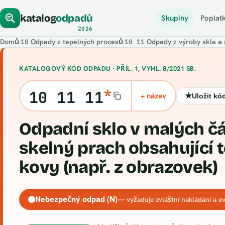
katalog
odpadů
Skupiny
Poplat
2026
Domů
›
Odpady z tepelných procesů
›
Odpady z výroby skla a
10
10 11
KATALOGOVÝ KÓD ODPADU · PŘÍL. 1, VYHL. 8/2021 SB.
*
10 11 11
+ název
★
Uložit kó
Odpadní sklo v malých částicích a
skelný prach obsahující 
kovy (např. z obrazovek)
Nebezpečný odpad (N)
— vyžaduje zvláštní nakládání a ev