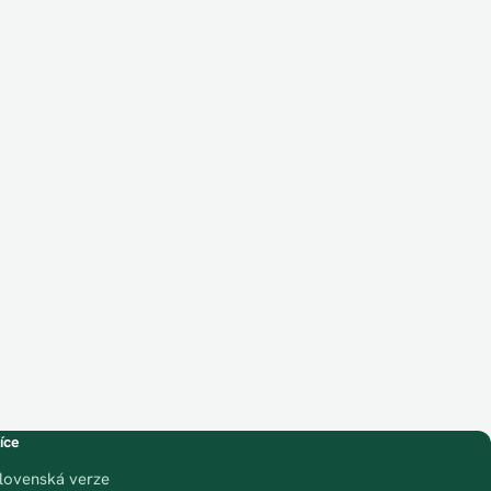
íce
lovenská verze