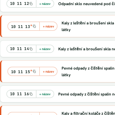
10 11 12
Odpadní sklo neuvedené pod čí
+ název
Kaly z leštění a broušení skl
*
10 11 13
+ název
látky
10 11 14
Kaly z leštění a broušení skla
+ název
Pevné odpady z čištění spali
*
10 11 15
+ název
látky
10 11 16
Pevné odpady z čištění spalin 
+ název
Kaly a filtrační koláče z čiště