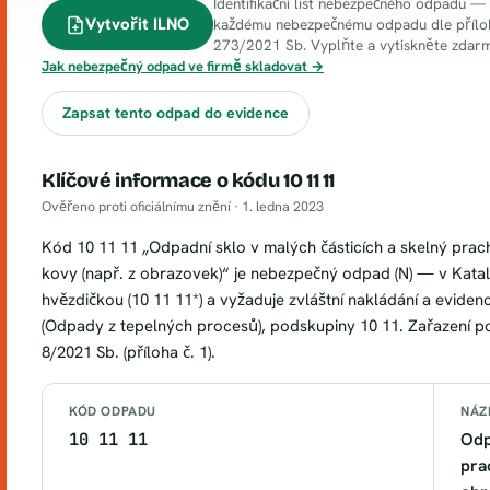
Identifikační list nebezpečného odpadu —
Vytvořit ILNO
každému nebezpečnému odpadu dle přílohy
273/2021 Sb. Vyplňte a vytiskněte zdar
Jak nebezpečný odpad ve firmě skladovat →
Zapsat tento odpad do evidence
Klíčové informace o kódu 10 11 11
Ověřeno proti oficiálnímu znění ·
1. ledna 2023
Kód 10 11 11 „Odpadní sklo v malých částicích a skelný prach
kovy (např. z obrazovek)“ je nebezpečný odpad (N) — v Kata
hvězdičkou (10 11 11*) a vyžaduje zvláštní nakládání a evidenc
(Odpady z tepelných procesů), podskupiny 10 11. Zařazení po
8/2021 Sb. (příloha č. 1).
KÓD ODPADU
NÁZ
10 11 11
Odp
pra