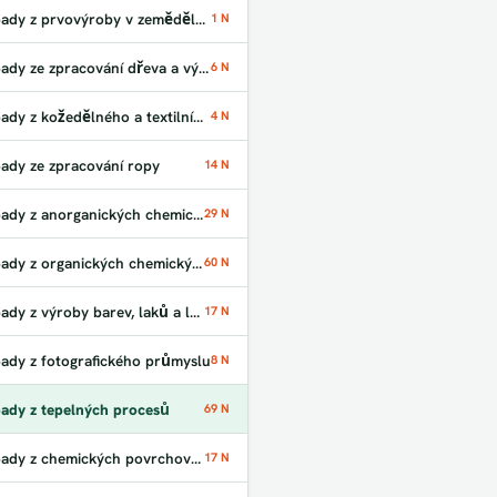
Odpady z prvovýroby v zemědělství
1 N
Odpady ze zpracování dřeva a výroby desek
6 N
Odpady z kožedělného a textilního průmyslu
4 N
ady ze zpracování ropy
14 N
Odpady z anorganických chemických procesů
29 N
Odpady z organických chemických procesů
60 N
Odpady z výroby barev, laků a lepidel
17 N
ady z fotografického průmyslu
8 N
ady z tepelných procesů
69 N
Odpady z chemických povrchových úprav
17 N