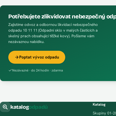
Potřebujete zlikvidovat nebezpečný od
Zajistíme odvoz a odbornou likvidaci nebezpečného
odpadu 10 11 11 (Odpadní sklo v malých částicích a
skelný prach obsahující těžké kovy). Pošleme vám
nezávaznou nabídku.
Poptat vývoz odpadu
Nezávazné · do 24 hodin · zdarma
Katalog
katalog
odpadů
Skupiny 01–2