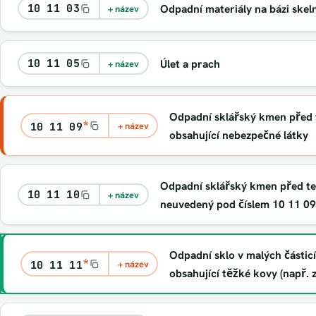
10 11 03
Odpadní materiály na bázi skel
+ název
10 11 05
Úlet a prach
+ název
Odpadní sklářský kmen před
*
10 11 09
+ název
obsahující nebezpečné látky
Odpadní sklářský kmen před t
10 11 10
+ název
neuvedený pod číslem 10 11 09
Odpadní sklo v malých částic
*
10 11 11
+ název
obsahující těžké kovy (např. 