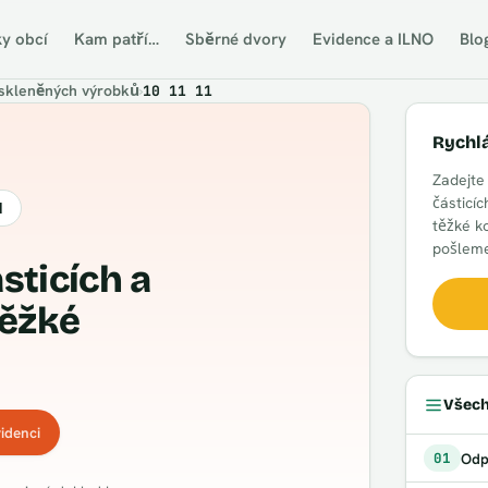
ky obcí
Kam patří…
Sběrné dvory
Evidence a ILNO
Blo
 skleněných výrobků
›
10 11 11
Rychl
Zadejte
částicíc
d
těžké k
pošleme
těžké
Všech
idenci
Odp
01