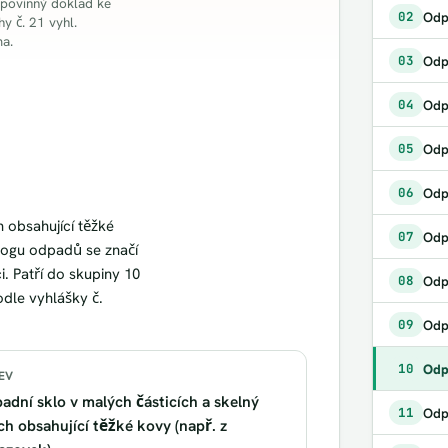
 povinný doklad ke
02
 č. 21 vyhl.
ma.
03
04
Odp
05
06
 obsahující těžké
07
logu odpadů se značí
i. Patří do skupiny 10
08
dle vyhlášky č.
Odp
09
Odp
10
EV
adní sklo v malých částicích a skelný
11
ch obsahující těžké kovy (např. z