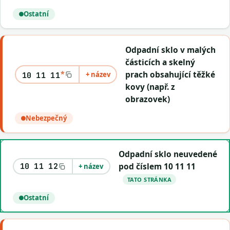
Ostatní
Odpadní sklo v malých
částicích a skelný
*
prach obsahující těžké
+ název
10 11 11
kovy (např. z
obrazovek)
Nebezpečný
Odpadní sklo neuvedené
pod číslem 10 11 11
10 11 12
+ název
TATO STRÁNKA
Ostatní