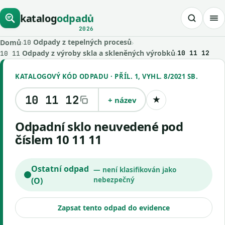
katalog
odpadů
2026
Odpady z tepelných procesů
Domů
›
›
10
Odpady z výroby skla a skleněných výrobků
›
10 11 12
10 11
KATALOGOVÝ KÓD ODPADU · PŘÍL. 1, VYHL. 8/2021 SB.
10 11 12
+ název
★
Uložit kód
Odpadní sklo neuvedené pod
číslem 10 11 11
Ostatní odpad
— není klasifikován jako
(O)
nebezpečný
Zapsat tento odpad do evidence