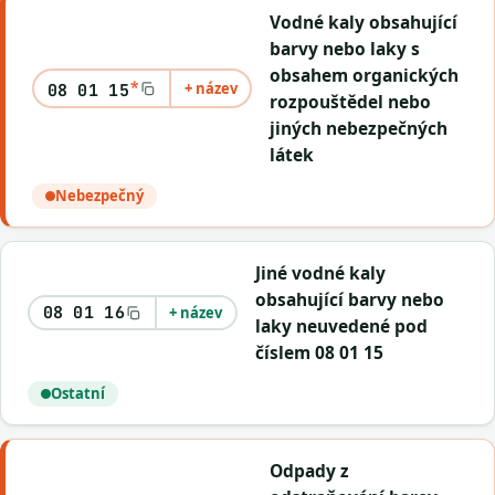
Vodné kaly obsahující
barvy nebo laky s
obsahem organických
*
+ název
08 01 15
rozpouštědel nebo
jiných nebezpečných
látek
Nebezpečný
Jiné vodné kaly
obsahující barvy nebo
08 01 16
+ název
laky neuvedené pod
číslem 08 01 15
Ostatní
Odpady z