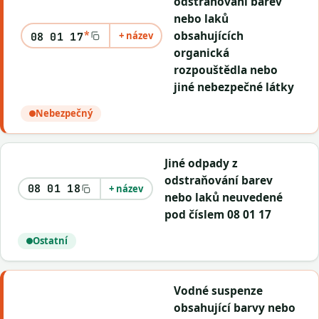
odstraňování barev
nebo laků
*
obsahujících
+ název
08 01 17
organická
rozpouštědla nebo
jiné nebezpečné látky
Nebezpečný
Jiné odpady z
odstraňování barev
08 01 18
+ název
nebo laků neuvedené
pod číslem 08 01 17
Ostatní
Vodné suspenze
obsahující barvy nebo