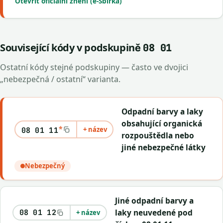
Otevřít oficiální znění (e-Sbírka)
Související kódy v podskupině
08 01
Ostatní kódy stejné podskupiny — často ve dvojici
„nebezpečná / ostatní“ varianta.
Odpadní barvy a laky
obsahující organická
*
+ název
08 01 11
rozpouštědla nebo
jiné nebezpečné látky
Nebezpečný
Jiné odpadní barvy a
laky neuvedené pod
08 01 12
+ název