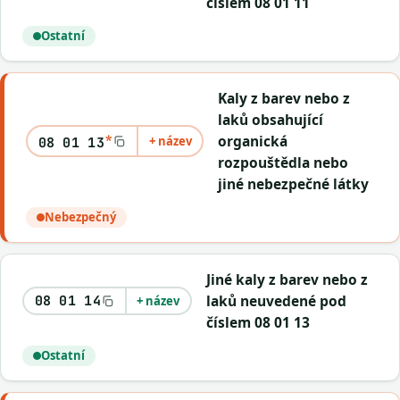
číslem 08 01 11
Ostatní
Kaly z barev nebo z
laků obsahující
*
organická
+ název
08 01 13
rozpouštědla nebo
jiné nebezpečné látky
Nebezpečný
Jiné kaly z barev nebo z
laků neuvedené pod
08 01 14
+ název
číslem 08 01 13
Ostatní