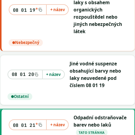
laky s obsahem
*
organických
+ název
08 01 19
rozpouštědel nebo
jiných nebezpečných
látek
Nebezpečný
Jiné vodné suspenze
obsahující barvy nebo
08 01 20
+ název
laky neuvedené pod
číslem 08 01 19
Ostatní
Odpadní odstraňovače
*
barev nebo laků
+ název
08 01 21
TATO STRÁNKA