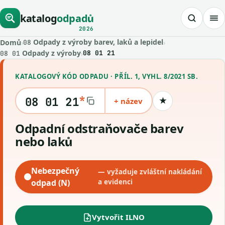
katalog
odpadů
2026
Odpady z výroby barev, laků a lepidel
Domů
›
›
08
Odpady z výroby
›
08 01 21
08 01
KATALOGOVÝ KÓD ODPADU · PŘÍL. 1, VYHL. 8/2021 SB.
*
08 01 21
+ název
★
Uložit kód
Odpadní odstraňovače barev
nebo laků
Nebezpečný
— vyžaduje zvláštní nakládání
odpad (N)
a evidenci
Vytvořit ILNO