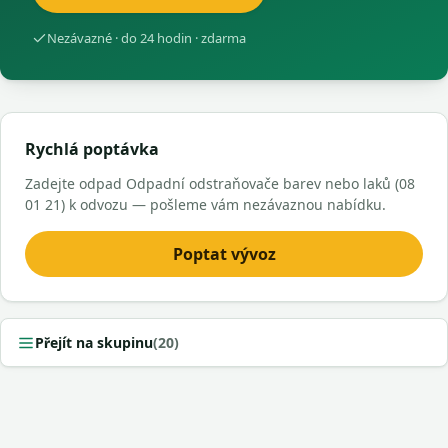
Nezávazné · do 24 hodin · zdarma
Rychlá poptávka
Zadejte odpad Odpadní odstraňovače barev nebo laků (08
01 21) k odvozu — pošleme vám nezávaznou nabídku.
Poptat vývoz
Přejít na skupinu
(20)