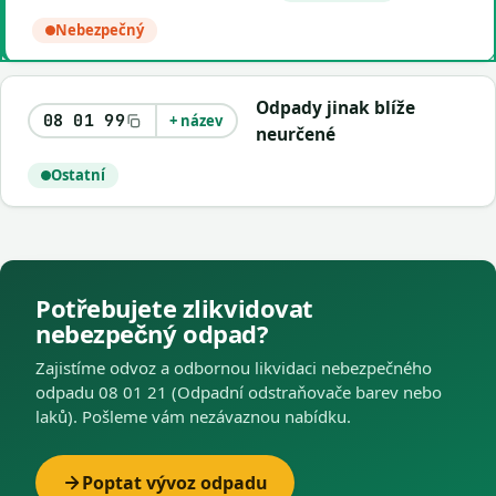
Nebezpečný
Odpady jinak blíže
08 01 99
+ název
neurčené
Ostatní
Potřebujete zlikvidovat
nebezpečný odpad?
Zajistíme odvoz a odbornou likvidaci nebezpečného
odpadu 08 01 21 (Odpadní odstraňovače barev nebo
laků). Pošleme vám nezávaznou nabídku.
Poptat vývoz odpadu