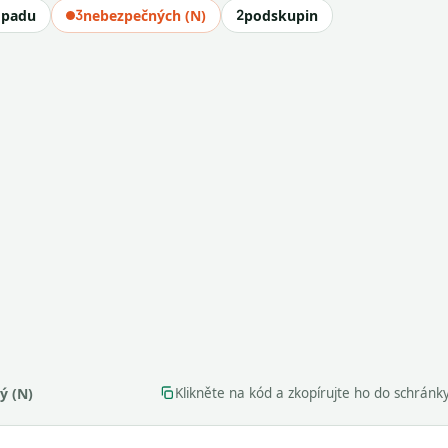
dpadu
3
nebezpečných (N)
2
podskupin
ý (N)
Klikněte na kód a zkopírujte ho do schránk