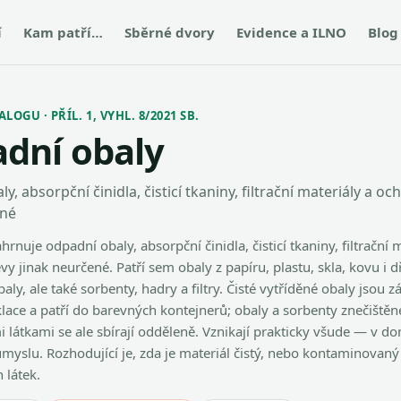
í
Kam patří…
Sběrné dvory
Evidence a ILNO
Blog
OGU · PŘÍL. 1, VYHL. 8/2021 SB.
dní obaly
y, absorpční činidla, čisticí tkaniny, filtrační materiály a o
ené
rnuje odpadní obaly, absorpční činidla, čisticí tkaniny, filtrační 
y jinak neurčené. Patří sem obaly z papíru, plastu, skla, kovu i d
aly, ale také sorbenty, hadry a filtry. Čisté vytříděné obaly jsou 
lace a patří do barevných kontejnerů; obaly a sorbenty znečištěn
látkami se ale sbírají odděleně. Vznikají prakticky všude — v d
myslu. Rozhodující je, zda je materiál čistý, nebo kontaminovaný
 látek.