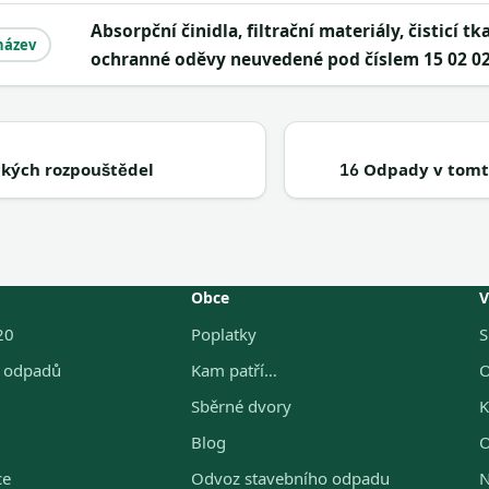
Absorpční činidla, filtrační materiály, čisticí tkaniny a
název
ochranné oděvy neuvedené pod číslem 15 02 0
kých rozpouštědel
Odpady v tomto
16
Obce
V
20
Poplatky
S
g odpadů
Kam patří…
O
Sběrné dvory
K
Blog
O
ce
Odvoz stavebního odpadu
N