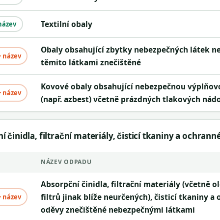
Textilní obaly
název
Obaly obsahující zbytky nebezpečných látek nebo obaly
+ název
těmito látkami znečištěné
Kovové obaly obsahující nebezpečnou výplňovou hmotu
+ název
(např. azbest) včetně prázdných tlakových nád
 činidla, filtrační materiály, čisticí tkaniny a ochran
NÁZEV ODPADU
Absorpční činidla, filtrační materiály (včetně olejových
filtrů jinak blíže neurčených), čisticí tkaniny a
+ název
oděvy znečištěné nebezpečnými látkami