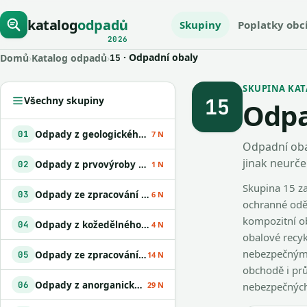
katalog
odpadů
Skupiny
Poplatky obc
2026
· Odpadní obaly
Domů
›
Katalog odpadů
›
15
SKUPINA KATAL
15
Všechny skupiny
Odpa
Odpady z geologického průzkumu
01
7 N
Odpadní obal
jinak neurč
Odpady z prvovýroby v zemědělství
02
1 N
Skupina 15 zah
Odpady ze zpracování dřeva a výroby desek
03
6 N
ochranné oděv
kompozitní ob
Odpady z kožedělného a textilního průmyslu
04
4 N
obalové recyk
nebezpečnými 
Odpady ze zpracování ropy
05
14 N
obchodě i prů
Odpady z anorganických chemických procesů
06
29 N
nebezpečných