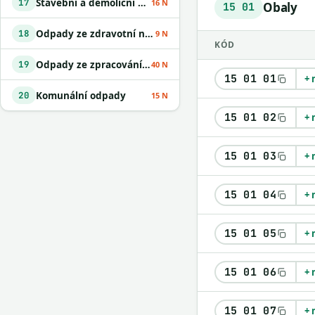
Stavební a demoliční odpady
17
16 N
Obaly
15 01
Odpady ze zdravotní nebo veterinární péče a /nebo z výzkumu s nimi souvisejícího
18
9 N
KÓD
Odpady ze zpracování odpadu a z ČOV
19
40 N
15 01 01
+ 
Komunální odpady
20
15 N
15 01 02
+ 
15 01 03
+ 
15 01 04
+ 
15 01 05
+ 
15 01 06
+ 
15 01 07
+ 