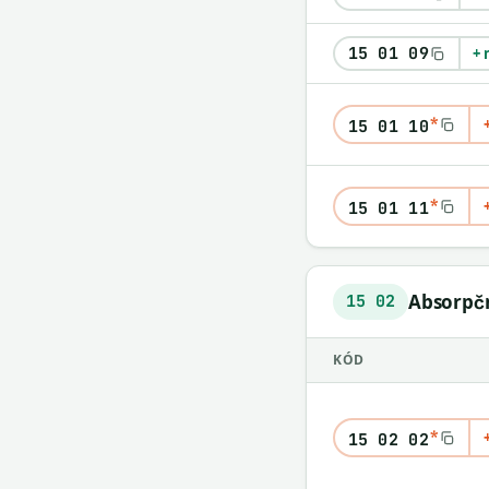
15 01 09
+ 
*
15 01 10
*
15 01 11
Absorpční
15 02
KÓD
*
15 02 02