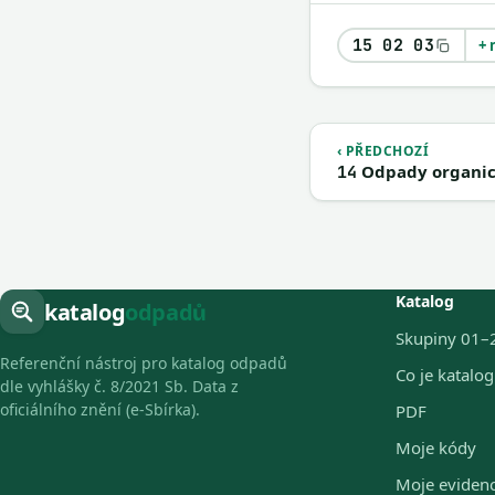
15 02 03
+ 
‹ PŘEDCHOZÍ
Odpady organic
14
Katalog
katalog
odpadů
Skupiny 01–
Referenční nástroj pro katalog odpadů
Co je katalo
dle vyhlášky č. 8/2021 Sb. Data z
oficiálního znění (e-Sbírka).
PDF
Moje kódy
Moje eviden