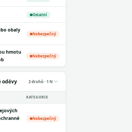
Ostatní
Nebezpečný
Nebezpečný
ob
né oděvy
2 druhů · 1 N
KATEGORIE
 ochranné
Nebezpečný