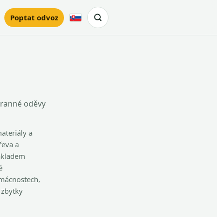
Poptat odvoz
Slovensky
chranné oděvy
materiály a
řeva a
základem
é
omácnostech,
 zbytky