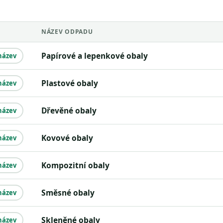
NÁZEV ODPADU
Papírové a lepenkové obaly
název
Plastové obaly
název
Dřevěné obaly
název
Kovové obaly
název
Kompozitní obaly
název
Směsné obaly
název
Skleněné obaly
název