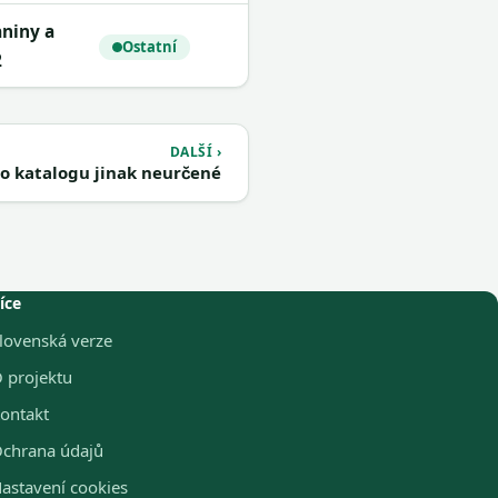
Ostatní
2
DALŠÍ ›
 katalogu jinak neurčené
íce
lovenská verze
 projektu
ontakt
chrana údajů
astavení cookies