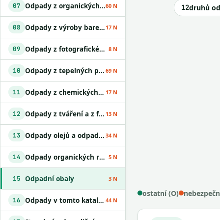
Odpady z organických chemických procesů
07
60 N
12
druhů o
Odpady z výroby barev, laků a lepidel
08
17 N
Odpady z fotografického průmyslu
09
8 N
Odpady z tepelných procesů
10
69 N
Odpady z chemických povrchových úprav
11
17 N
Odpady z tváření a z fyzikální a mechanické úpravy povrchu kovů a plastů
12
13 N
Odpady olejů a odpady kapalných paliv
13
34 N
Odpady organických rozpouštědel
14
5 N
Odpadní obaly
15
3 N
ostatní (O)
nebezpečn
Odpady v tomto katalogu jinak neurčené
16
44 N