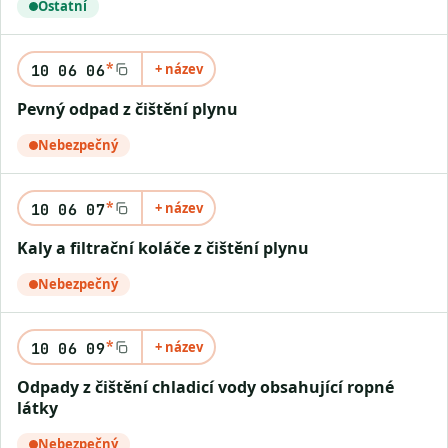
Ostatní
*
+ název
10 06 06
Pevný odpad z čištění plynu
Nebezpečný
*
+ název
10 06 07
Kaly a filtrační koláče z čištění plynu
Nebezpečný
*
+ název
10 06 09
Odpady z čištění chladicí vody obsahující ropné
látky
Nebezpečný