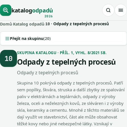
katalog
odpadů
2026
· Odpady z tepelných procesů
Domů
›
Katalog odpadů
›
10
Přejít na skupinu
(20)
SKUPINA KATALOGU · PŘÍL. 1, VYHL. 8/2021 SB.
10
Odpady z tepelných procesů
Odpady z tepelných procesů
Skupina 10 pokrývá odpady z tepelných procesů. Patří
sem popílky, škvára, struska a další zbytky ze spalování
paliv v elektrárnách a teplárnách, odpady z výroby
železa, oceli a neželezných kovů, ze sléváren i z výroby
skla, keramiky a cementu. Mnohé z těchto materiálů se
dají využít ve stavebnictví, část ale může obsahovat
těžké kovy nebo jiné nebezpečné látky. Vznikají v