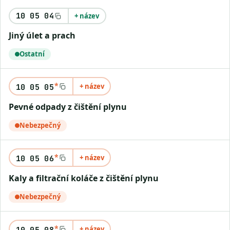
10 05 04
+ název
Jiný úlet a prach
Ostatní
*
+ název
10 05 05
Pevné odpady z čištění plynu
Nebezpečný
*
+ název
10 05 06
Kaly a filtrační koláče z čištění plynu
Nebezpečný
*
+ název
10 05 08