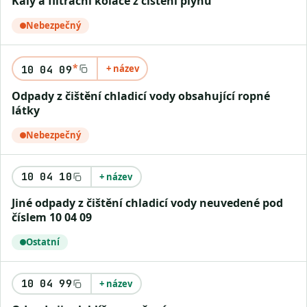
Kaly a filtrační koláče z čištění plynu
Nebezpečný
*
+ název
10 04 09
Odpady z čištění chladicí vody obsahující ropné
látky
Nebezpečný
10 04 10
+ název
Jiné odpady z čištění chladicí vody neuvedené pod
číslem 10 04 09
Ostatní
10 04 99
+ název