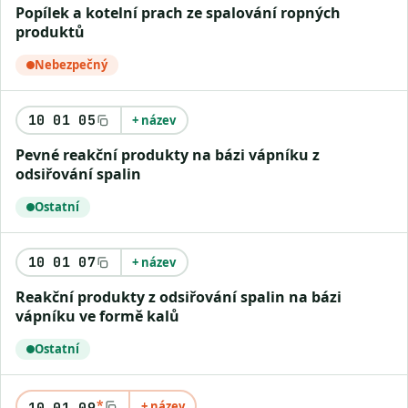
Popílek a kotelní prach ze spalování ropných
produktů
Nebezpečný
10 01 05
+ název
Pevné reakční produkty na bázi vápníku z
odsiřování spalin
Ostatní
10 01 07
+ název
Reakční produkty z odsiřování spalin na bázi
vápníku ve formě kalů
Ostatní
*
+ název
10 01 09