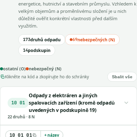
energetice, hutnictví a stavebním průmyslu. Vzhledem k
velkým objemům a proměnlivému složení je u nich
důležité ověřit konkrétní vlastnosti před dalším
využitím.
173
druhů odpadu
69
nebezpečných (N)
14
podskupin
ostatní (O)
nebezpečný (N)
Klikněte na kód a zkopírujte ho do schránky
Sbalit vše
Odpady z elektráren a jiných
spalovacích zařízení (kromě odpadů
10 01
uvedených v podskupině 19)
22 druhů · 8 N
10 01 01
+ název