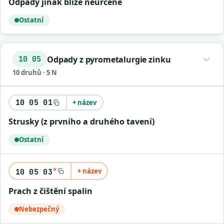
Odpady jinak blíže neurčené
Ostatní
Odpady z pyrometalurgie zinku
10 05
10 druhů · 5 N
10 05 01
+ název
Strusky (z prvního a druhého tavení)
Ostatní
*
+ název
10 05 03
Prach z čištění spalin
Nebezpečný