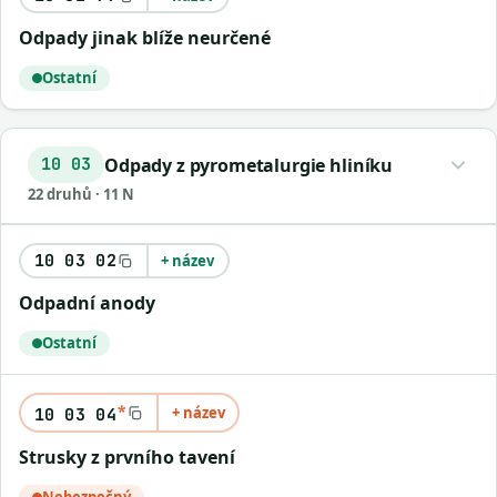
Odpady jinak blíže neurčené
Ostatní
Odpady z pyrometalurgie hliníku
10 03
22 druhů · 11 N
10 03 02
+ název
Odpadní anody
Ostatní
*
+ název
10 03 04
Strusky z prvního tavení