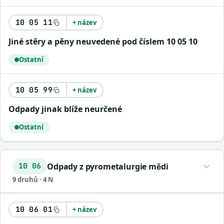
10 05 11
+ název
Jiné stěry a pěny neuvedené pod číslem 10 05 10
Ostatní
10 05 99
+ název
Odpady jinak blíže neurčené
Ostatní
Odpady z pyrometalurgie mědi
10 06
9 druhů · 4 N
10 06 01
+ název