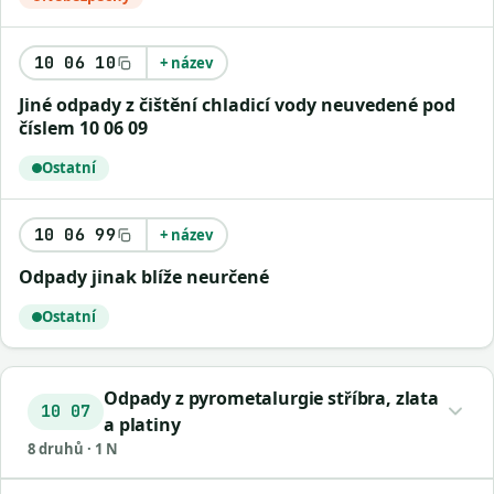
10 06 10
+ název
Jiné odpady z čištění chladicí vody neuvedené pod
číslem 10 06 09
Ostatní
10 06 99
+ název
Odpady jinak blíže neurčené
Ostatní
Odpady z pyrometalurgie stříbra, zlata
10 07
a platiny
8 druhů · 1 N